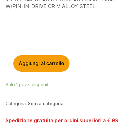
W/PIN-IN-DRIVE CR-V ALLOY STEEL
Aggiungi al carrello
GIANT
T25
WRENCH
Solo 1 pezzi disponibili
TAMPER
PROOF
TORX
Categoria:
Senza categoria
W/PIN-
IN-
Spedizione gratuita per ordini superiori a € 99
DRIVE
CR-
V