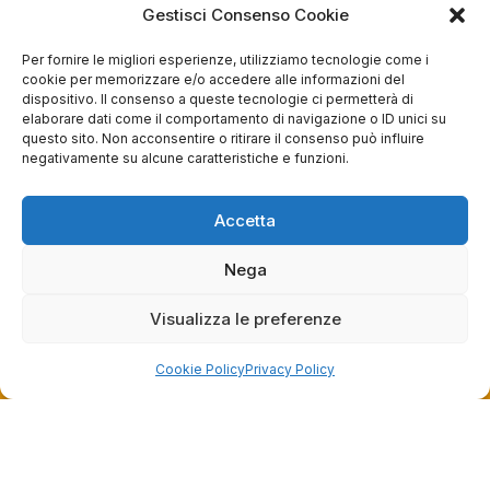
Gestisci Consenso Cookie
Servizio clienti competente, lo consiglio.
Per fornire le migliori esperienze, utilizziamo tecnologie come i
cookie per memorizzare e/o accedere alle informazioni del
0
0
dispositivo. Il consenso a queste tecnologie ci permetterà di
elaborare dati come il comportamento di navigazione o ID unici su
questa settimana
questo sito. Non acconsentire o ritirare il consenso può influire
negativamente su alcune caratteristiche e funzioni.
Commento del venditore
Grazie per le tue belle parole! Siamo lieti che
Accetta
l'acquisto sia andato liscio, e che possiamo
raccolte e verificate da
fornire il servizio giusto a clienti così fantastici.
Grazie ancora!
Nega
Visualizza le preferenze
Cookie Policy
Privacy Policy