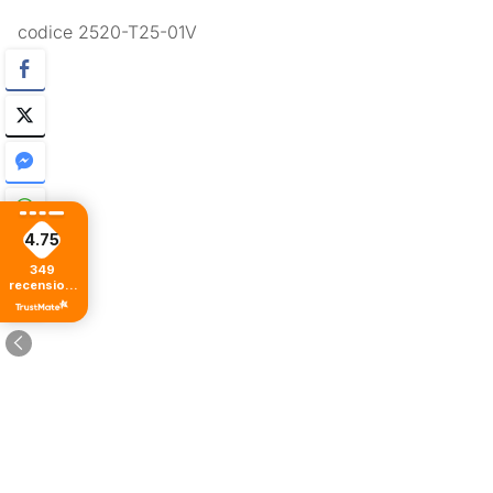
codice 2520-T25-01V
4.75
349
recensioni
di tutti i
tempi