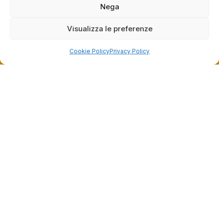
Nega
Visualizza le preferenze
Cookie Policy
Privacy Policy
Dalla passione per il ciclismo e per le biciclette nasce il
team Bike-Store
Store
Via Tancredi Canonico 29
00173 Roma
+39 06 7932 0130