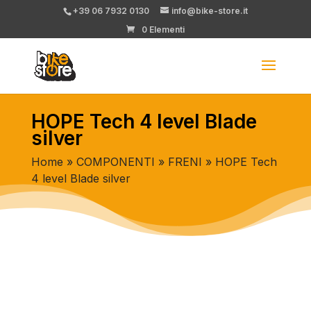
+39 06 7932 0130
info@bike-store.it
0 Elementi
HOPE Tech 4 level Blade
silver
Home
»
COMPONENTI
»
FRENI
» HOPE Tech
4 level Blade silver