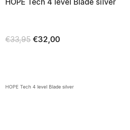
HOPE Tech 4 level Blade silver
Il
€
32,00
Il
€
33,95
prezzo
prezzo
originale
attuale
era:
è:
€33,95.
€32,00.
HOPE Tech 4 level Blade silver