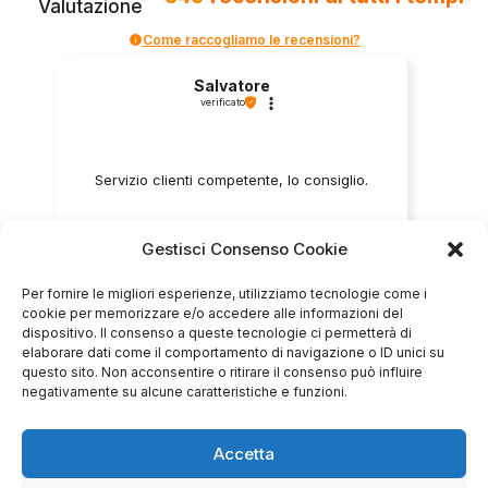
Valutazione
Come raccogliamo le recensioni?
Salvatore
verificato
Servizio clienti competente, lo consiglio.
Gestisci Consenso Cookie
0
0
Per fornire le migliori esperienze, utilizziamo tecnologie come i
questa settimana
cookie per memorizzare e/o accedere alle informazioni del
dispositivo. Il consenso a queste tecnologie ci permetterà di
Commento del venditore
elaborare dati come il comportamento di navigazione o ID unici su
questo sito. Non acconsentire o ritirare il consenso può influire
Grazie per le tue belle parole! Siamo lieti che
negativamente su alcune caratteristiche e funzioni.
l'acquisto sia andato liscio, e che possiamo
raccolte e verificate da
fornire il servizio giusto a clienti così fantastici.
Grazie ancora!
Accetta