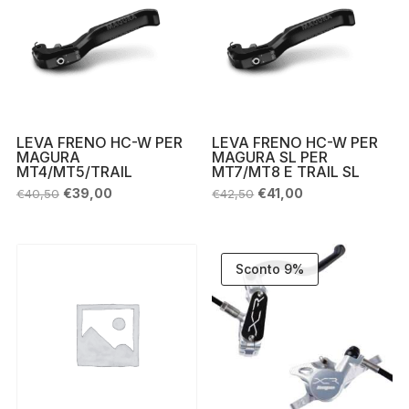
LEVA FRENO HC-W PER
LEVA FRENO HC-W PER
MAGURA
MAGURA SL PER
MT4/MT5/TRAIL
MT7/MT8 E TRAIL SL
Il
Il
Il
Il
€
39,00
€
41,00
€
40,50
€
42,50
prezzo
prezzo
prezzo
prezzo
originale
attuale
originale
attuale
era:
è:
era:
è:
€40,50.
€39,00.
€42,50.
€41,00.
Sconto 9%