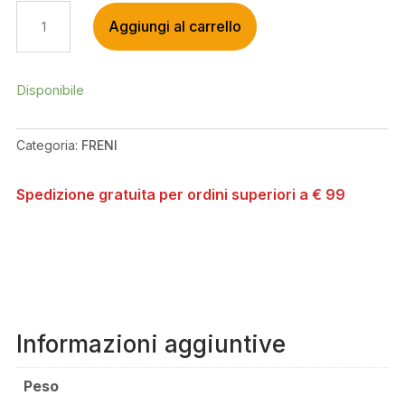
HOPE
Aggiungi al carrello
TECH
4
LEVEL
BLADE
Disponibile
SILVER
QUANTITÀ
Categoria:
FRENI
Spedizione gratuita per ordini superiori a € 99
Informazioni aggiuntive
Peso