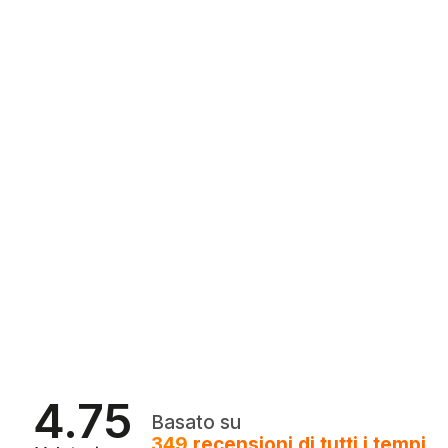
4.75
Basato su
349
recensioni
di tutti i tempi