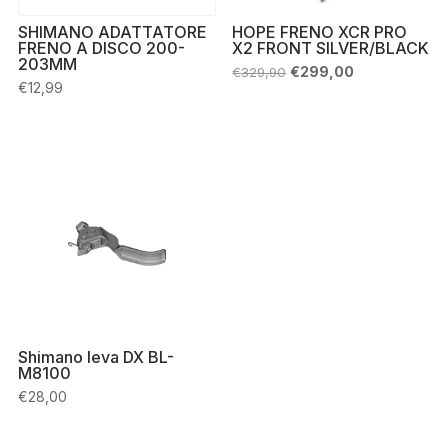
SHIMANO ADATTATORE
HOPE FRENO XCR PRO
FRENO A DISCO 200-
X2 FRONT SILVER/BLACK
203MM
Il
Il
€
299,00
€
329,90
prezzo
prezzo
€
12,99
originale
attuale
era:
è:
€329,90.
€299,00.
Shimano leva DX BL-
M8100
€
28,00