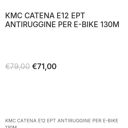
KMC CATENA E12 EPT
ANTIRUGGINE PER E-BIKE 130M
Il
€
71,00
Il
€
79,00
prezzo
prezzo
originale
attuale
era:
è:
€79,00.
€71,00.
KMC CATENA E12 EPT ANTIRUGGINE PER E-BIKE
130M