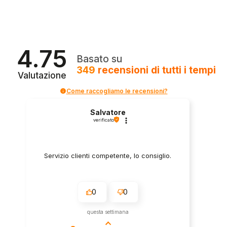
era:
è:
€47,00.
€42,00.
4.75
Basato su
349
recensioni
di tutti i tempi
Valutazione
Come raccogliamo le recensioni?
Salvatore
verificato
Servizio clienti competente, lo consiglio.
0
0
questa settimana