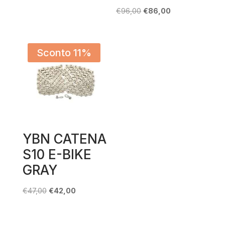
originale
attuale
Il
Il
€
96,00
€
86,00
era:
è:
prezzo
prezzo
€39,99.
€35,00.
originale
attuale
era:
è:
Sconto 11%
€96,00.
€86,00.
YBN CATENA
S10 E-BIKE
GRAY
Il
Il
€
47,00
€
42,00
prezzo
prezzo
originale
attuale