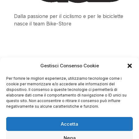
Dalla passione per il ciclismo e per le biciclette
nasce il team Bike-Store
Store
Gestisci Consenso Cookie
Via Tancredi Canonico 29
Per fornire le migliori esperienze, utilizziamo tecnologie come i
00173 Roma
cookie per memorizzare e/o accedere alle informazioni del
dispositivo. Il consenso a queste tecnologie ci permetterà di
+39 06 7932 0130
elaborare dati come il comportamento di navigazione o ID unici su
questo sito. Non acconsentire o ritirare il consenso può influire
info@bike-store.it
negativamente su alcune caratteristiche e funzioni.
WhatsApp
Accetta
Orari negozio
Nega