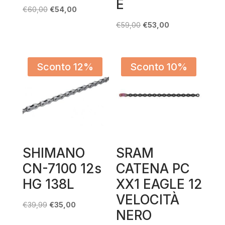
E
Il
Il
€
60,00
€
54,00
prezzo
prezzo
Il
Il
€
59,00
€
53,00
originale
attuale
prezzo
prezzo
era:
è:
originale
attuale
€60,00.
€54,00.
era:
è:
Sconto 12%
Sconto 10%
€59,00.
€53,00.
SHIMANO
SRAM
CN-7100 12s
CATENA PC
HG 138L
XX1 EAGLE 12
VELOCITÀ
Il
Il
€
39,99
€
35,00
NERO
prezzo
prezzo