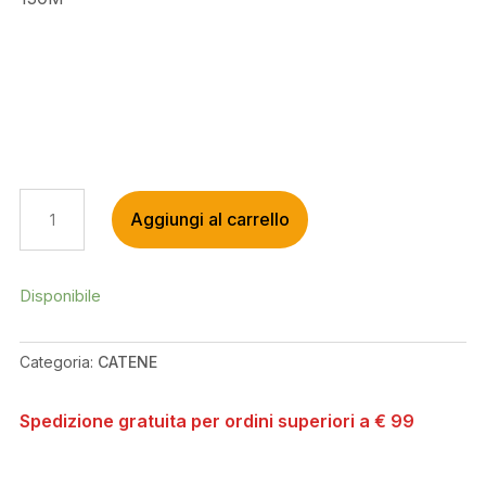
KMC
Aggiungi al carrello
CATENA
E12
EPT
ANTIRUGGINE
Disponibile
PER
E-
Categoria:
CATENE
BIKE
130M
QUANTITÀ
Spedizione gratuita per ordini superiori a € 99