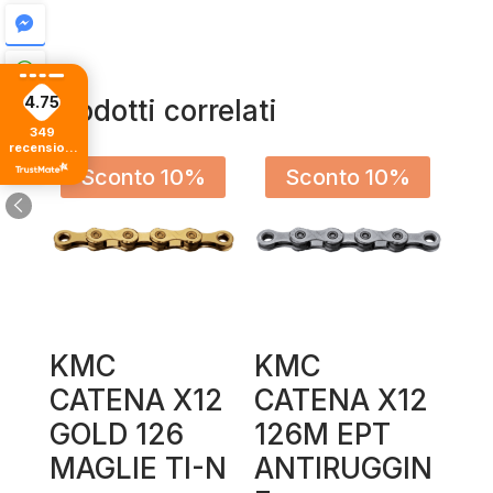
4.75
Prodotti correlati
349
recensioni
di tutti i
Sconto 10%
Sconto 10%
tempi
KMC
KMC
CATENA X12
CATENA X12
GOLD 126
126M EPT
MAGLIE TI-N
ANTIRUGGIN