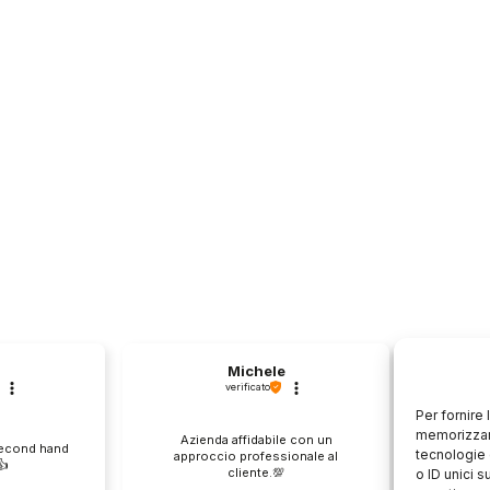
Michele
verificato
Per fornire
memorizzare
Azienda affidabile con un
Il pr
second hand
tecnologie 
approccio professionale al
descri
️
cliente.💯
o ID unici s