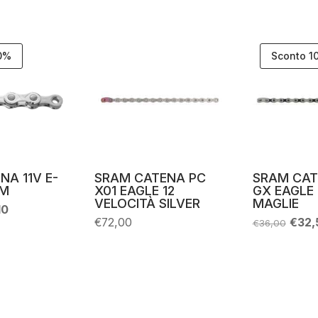
10%
Sconto 1
NA 11V E-
SRAM CATENA PC
SRAM CAT
2M
X01 EAGLE 12
GX EAGLE 
VELOCITÀ SILVER
MAGLIE
Il
10
zo
prezzo
Il
€
72,00
€
32,
€
36,00
nale
attuale
prez
è:
origi
00.
€44,10.
era:
€36,