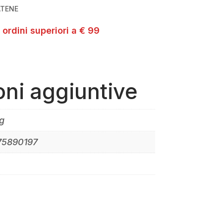
ATENE
 ordini superiori a € 99
oni aggiuntive
g
75890197