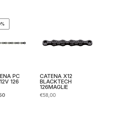
0%
ENA PC
CATENA X12
12V 126
BLACKTECH
126MAGLIE
Il
50
€
58,00
zo
prezzo
nale
attuale
è:
00.
€32,50.