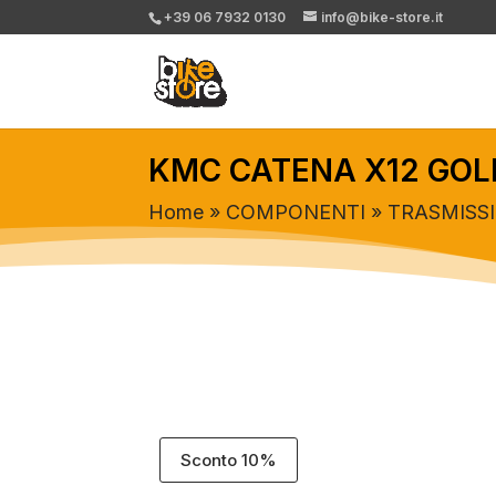
+39 06 7932 0130
info@bike-store.it
KMC CATENA X12 GOLD
Home
»
COMPONENTI
»
TRASMISS
Sconto 10%