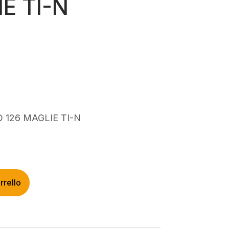
E TI-N
rezzo
ttuale
:
54,00.
 126 MAGLIE TI-N
rrello