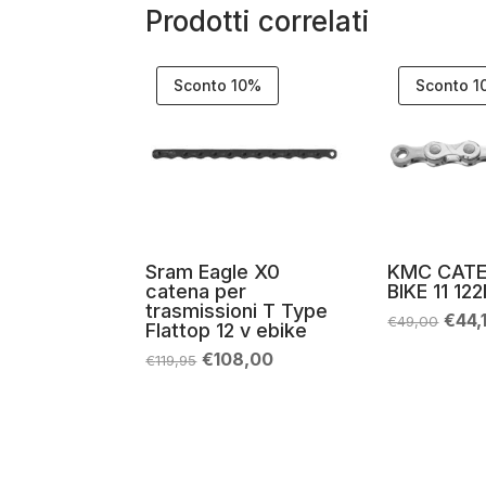
Prodotti correlati
Sconto 10%
Sconto 
Sram Eagle X0
KMC CATE
catena per
BIKE 11 12
trasmissioni T Type
Il
€
44,
€
49,00
Flattop 12 v ebike
prez
origi
Il
Il
€
108,00
€
119,95
era:
prezzo
prezzo
€49,
originale
attuale
era:
è:
€119,95.
€108,00.