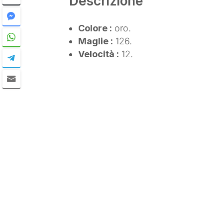
Descrizione
Colore :
oro.
Maglie :
126.
Velocità :
12.