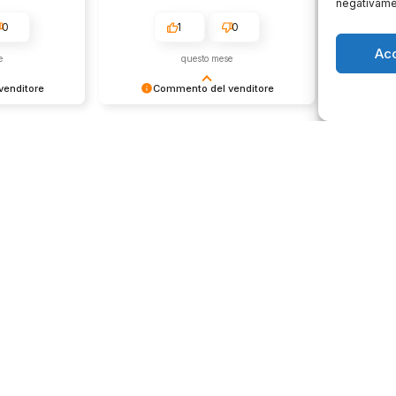
negativamen
0
1
0
Ac
e
questo mese
enditore
Commento del venditore
Co
ione così
Grazie per le tue belle parole!
Siamo cont
servire clienti
Apprezziamo il tempo che dedichi a
recensione
empo e lo
condividere la tua esperienza con
grati per c
ondividere la
noi. Siamo felici di avere clienti
Saluti, pe
i. Ci vediamo
come te. Saluti, personale del
negozio.
Orari negozio
Servizi
Easy Ri
edi
Lun: 15 – 19
30gg0ri
 29
Mar – Sab: 10 –
Servizi 
ma
13:30 ⇢ 14:30 –
Valutaz
19:00
932 0130
Dom: chiuso
store.it