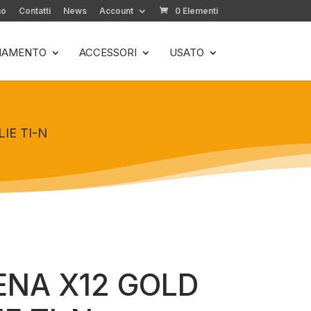
mo
Contatti
News
Account
0 Elementi
LIAMENTO
ACCESSORI
USATO
IE TI-N
ENA X12 GOLD