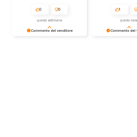
0
0
1
questa settimana
questo mes
Commento del venditore
Commento del v
Grazie per le tue belle parole! Siamo
Grazie per una recens
lieti che l'acquisto sia andato liscio,
positiva - è un piacere 
e che possiamo fornire il servizio
così! Apprezziamo il t
giusto a clienti così fantastici. Grazie
sforzo che metti nel c
ancora!
tua esperienza con no
in giro!
Store
Via Tancr
Dalla passione per il
Canonico
ciclismo e per le
00173 Ro
biciclette nasce il
+39 06 7
team Bike-Store
info@bike-