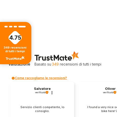
4.75
349
recensioni
di tutti i tempi
4.75
Valutazione
Basato su
349
recensioni
di tutti i tempi
Come raccogliamo le recensioni?
Salvatore
Oliver
verificato
verificato
Servizio clienti competente, lo
I found a very nice 
consiglio.
bike here! 