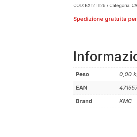
MAGLIE
COD:
BX12TI126
Categoria:
C
TI-
N
Spedizione gratuita per
QUANTITÀ
Informazi
Peso
0,00 k
EAN
47155
Brand
KMC