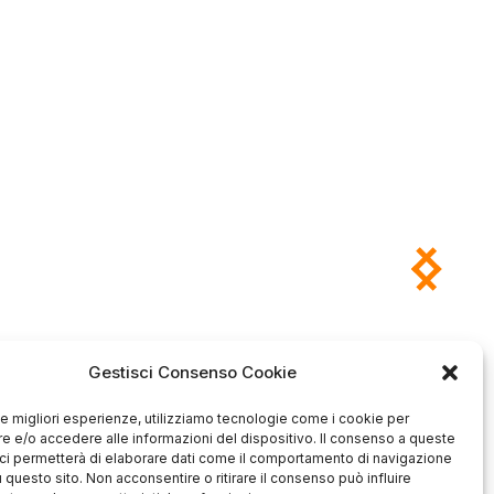
Gestisci Consenso Cookie
Antonio
Marco
verificato
verificato
 le migliori esperienze, utilizziamo tecnologie come i cookie per
Ottimo approccio al cliente.
 e/o accedere alle informazioni del dispositivo. Il consenso a queste
Consegna ottima, senza intoppi.
odotto è conforme alla
ci permetterà di elaborare dati come il comportamento di navigazione
Senza dubbio un'azienda di alto
zione, sono soddisfatto
livello. Lo consiglio. La confezione
dell'acquisto.
u questo sito. Non acconsentire o ritirare il consenso può influire
è davvero bella, sembra fatta