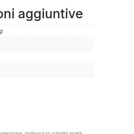
oni aggiuntive
g
 protezione. Indossa la calotta metà