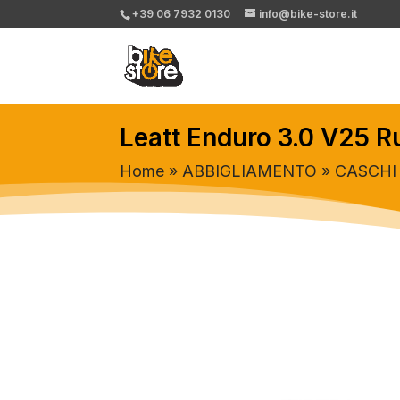
+39 06 7932 0130
info@bike-store.it
Leatt Enduro 3.0 V25 R
Home
»
ABBIGLIAMENTO
»
CASCHI