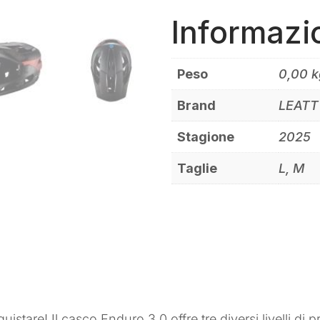
Informazi
Peso
0,00 k
Brand
LEATT
Stagione
2025
Taglie
L, M
uistare! Il casco Enduro 3.0 offre tre diversi livelli di