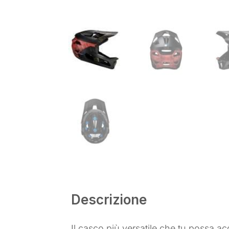
Descrizione
Il casco più versatile che tu possa acq