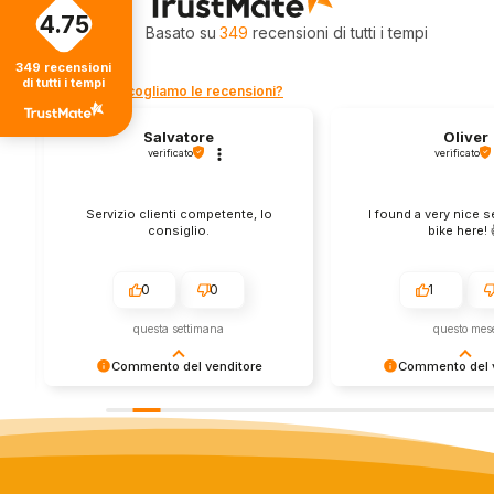
4.75
4.75
Valutazione
Basato su
349
recensioni
di tutti i tempi
349
recensioni
di tutti i tempi
Come raccogliamo le recensioni?
Salvatore
Oliver
verificato
verificato
Servizio clienti competente, lo
I found a very nice 
consiglio.
bike here! 
0
0
1
questa settimana
questo mes
Commento del venditore
Commento del v
Grazie per le tue belle parole! Siamo
Grazie per una recens
lieti che l'acquisto sia andato liscio,
positiva - è un piacere 
e che possiamo fornire il servizio
così! Apprezziamo il t
giusto a clienti così fantastici. Grazie
sforzo che metti nel c
ancora!
tua esperienza con no