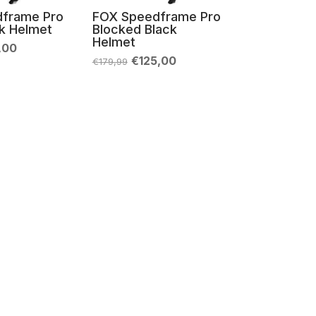
frame Pro
FOX Speedframe Pro
k Helmet
Blocked Black
Helmet
Il
,00
zo
prezzo
Il
Il
€
125,00
€
179,99
nale
attuale
prezzo
prezzo
è:
originale
attuale
,99.
€119,00.
era:
è:
€179,99.
€125,00.