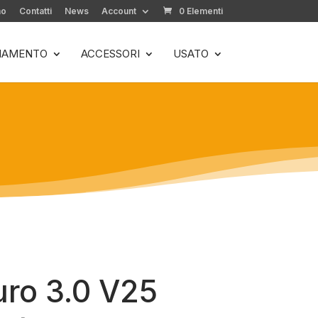
mo
Contatti
News
Account
0 Elementi
LIAMENTO
ACCESSORI
USATO
uro 3.0 V25