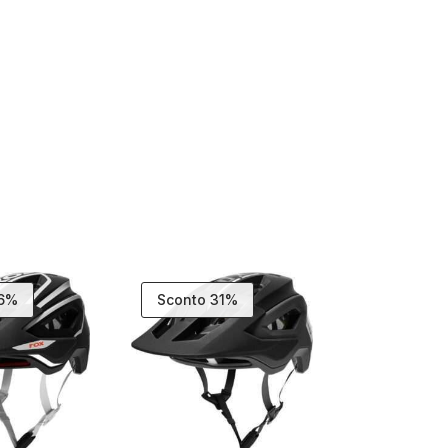
26%
Sconto 31%