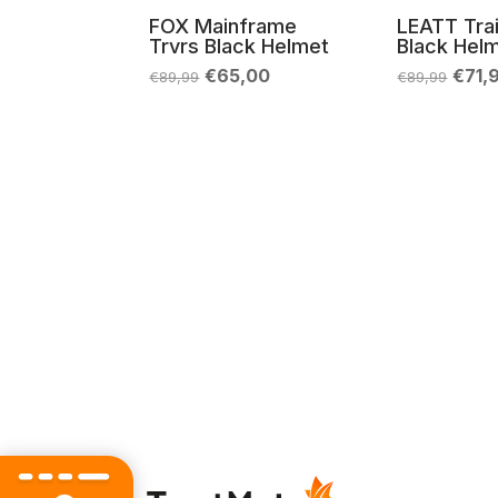
FOX Mainframe
LEATT Trai
Trvrs Black Helmet
Black Hel
Il
Il
Il
€
65,00
€
71,
€
89,99
€
89,99
prezzo
prezzo
prez
originale
attuale
origi
era:
è:
era:
€89,99.
€65,00.
€89,