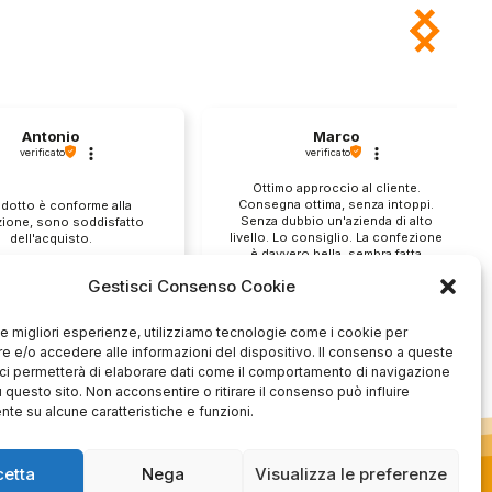
Antonio
Marco
verificato
verificato
Ottimo approccio al cliente.
Consegna ottima, senza intoppi.
odotto è conforme alla
Senza dubbio un'azienda di alto
zione, sono soddisfatto
livello. Lo consiglio. La confezione
dell'acquisto.
è davvero bella, sembra fatta
apposta per me.
Gestisci Consenso Cookie
1
0
3
0
questo mese
questo mese
 le migliori esperienze, utilizziamo tecnologie come i cookie per
 e/o accedere alle informazioni del dispositivo. Il consenso a queste
mmento del venditore
Commento del venditore
ci permetterà di elaborare dati come il comportamento di navigazione
u questo sito. Non acconsentire o ritirare il consenso può influire
enti della tua bella
Ci rende molto felici vedere la tua
te su alcune caratteristiche e funzioni.
 e della fiducia. Siamo
fantastica recensione! Lavoriamo
lienti fantastici come te.
sodo per soddisfare le esigenze di
rsonale del negozio.
clienti come te, e siamo contenti di
cetta
Nega
Visualizza le preferenze
esserci riusciti. Speriamo che