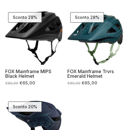
originale
attuale
originale
attuale
era:
è:
era:
è:
€199,99.
€139,90.
€329,95.
€296,95.
Sconto 28%
Sconto 28%
FOX Mainframe MIPS
FOX Mainframe Trvrs
Black Helmet
Emerald Helmet
Il
Il
Il
Il
€
65,00
€
65,00
€
89,99
€
89,99
prezzo
prezzo
prezzo
prezzo
originale
attuale
originale
attuale
era:
è:
era:
è:
€89,99.
€65,00.
€89,99.
€65,00.
Sconto 20%