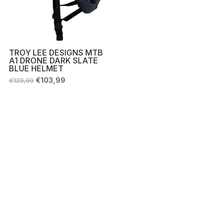
TROY LEE DESIGNS MTB
A1 DRONE DARK SLATE
BLUE HELMET
Il
Il
€
103,99
€
129,99
prezzo
prezzo
originale
attuale
era:
è:
€129,99.
€103,99.