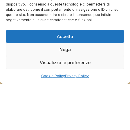
Servizio clienti competente, lo consiglio.
dispositivo. Il consenso a queste tecnologie ci permetterà di
elaborare dati come il comportamento di navigazione o ID unici su
questo sito. Non acconsentire o ritirare il consenso può influire
negativamente su alcune caratteristiche e funzioni.
0
0
Accetta
questa settimana
Commento del venditore
Nega
Grazie per le tue belle parole! Siamo lieti che
l'acquisto sia andato liscio, e che possiamo
Visualizza le preferenze
raccolte e verificate da
fornire il servizio giusto a clienti così fantastici.
Grazie ancora!
Cookie Policy
Privacy Policy