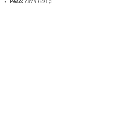
Peso:
circa 640 g