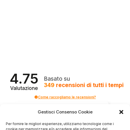
4.75
Basato su
349
recensioni
di tutti i tempi
Valutazione
Come raccogliamo le recensioni?
Salvatore
Gestisci Consenso Cookie
verificato
Per fornire le migliori esperienze, utilizziamo tecnologie come i
cookie per memorizzare e/o accedere alle informazioni del