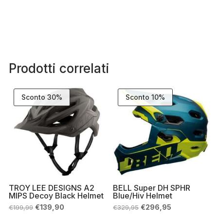
Prodotti correlati
Sconto 30%
Sconto 10%
TROY LEE DESIGNS A2
BELL Super DH SPHR
MIPS Decoy Black Helmet
Blue/Hiv Helmet
Il
Il
Il
Il
€
139,90
€
296,95
€
199,99
€
329,95
prezzo
prezzo
prezzo
prezzo