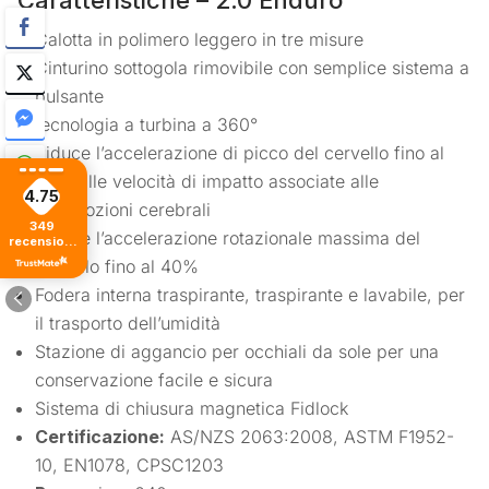
Calotta in polimero leggero in tre misure
Cinturino sottogola rimovibile con semplice sistema a
pulsante
tecnologia a turbina a 360°
Riduce l’accelerazione di picco del cervello fino al
30% alle velocità di impatto associate alle
4.75
commozioni cerebrali
349
Riduce l’accelerazione rotazionale massima del
recensioni
di tutti i
cervello fino al 40%
tempi
Fodera interna traspirante, traspirante e lavabile, per
il trasporto dell’umidità
Stazione di aggancio per occhiali da sole per una
conservazione facile e sicura
Sistema di chiusura magnetica Fidlock
Certificazione:
AS/NZS 2063:2008, ASTM F1952-
10, EN1078, CPSC1203