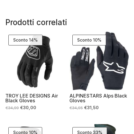
Prodotti correlati
Sconto 14%
Sconto 10%
TROY LEE DESIGNS Air
ALPINESTARS Alps Black
Black Gloves
Gloves
Il
Il
Il
Il
€
30,00
€
31,50
€
34,99
€
34,95
prezzo
prezzo
prezzo
prezzo
originale
attuale
originale
attuale
era:
è:
era:
è:
€34,99.
€30,00.
€34,95.
€31,50.
Sconto 10%
Sconto 33%