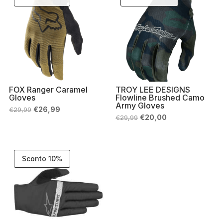
FOX Ranger Caramel
TROY LEE DESIGNS
Gloves
Flowline Brushed Camo
Army Gloves
Il
Il
€
26,99
€
29,99
prezzo
prezzo
Il
Il
€
20,00
€
29,99
originale
attuale
prezzo
prezzo
era:
è:
originale
attuale
€29,99.
€26,99.
era:
è:
€29,99.
€20,00.
Sconto 10%