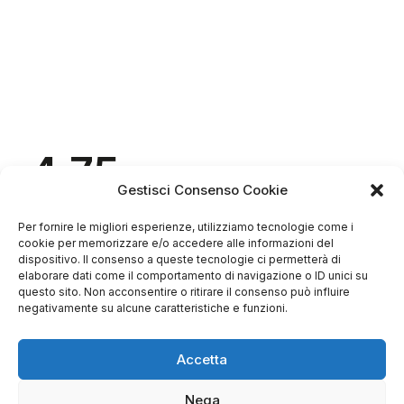
4.75
Basato su
Gestisci Consenso Cookie
349
recensioni
di tutti i tempi
Valutazione
Per fornire le migliori esperienze, utilizziamo tecnologie come i
Come raccogliamo le recensioni?
cookie per memorizzare e/o accedere alle informazioni del
dispositivo. Il consenso a queste tecnologie ci permetterà di
Salvatore
elaborare dati come il comportamento di navigazione o ID unici su
verificato
questo sito. Non acconsentire o ritirare il consenso può influire
negativamente su alcune caratteristiche e funzioni.
Servizio clienti competente, lo consiglio.
Accetta
Nega