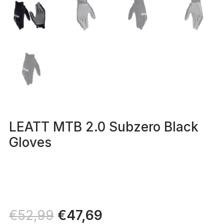
LEATT MTB 2.0 Subzero Black
Gloves
Il
€
47,69
Il
€
52,99