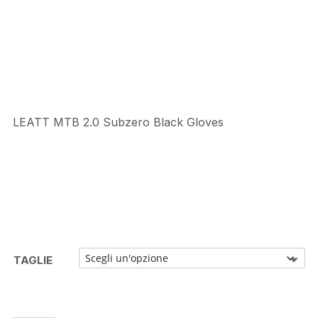
prezzo
prezzo
originale
attuale
era:
è:
€52,99.
€47,69.
LEATT MTB 2.0 Subzero Black Gloves
TAGLIE