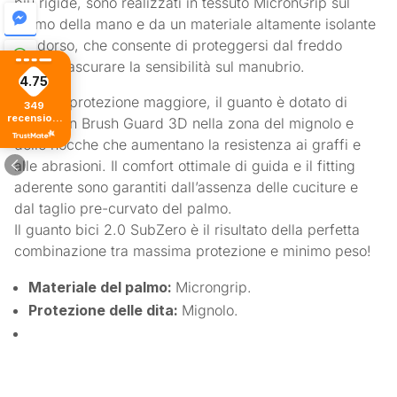
più rigide, sono realizzati in tessuto MicronGrip sul
palmo della mano e da un materiale altamente isolante
sul dorso, che consente di proteggersi dal freddo
senza trascurare la sensibilità sul manubrio.
4.75
Per una protezione maggiore, il guanto è dotato di
349
recensioni
rinforzi in Brush Guard 3D nella zona del mignolo e
di tutti i
delle nocche che aumentano la resistenza ai graffi e
tempi
alle abrasioni. Il comfort ottimale di guida e il fitting
aderente sono garantiti dall’assenza delle cuciture e
dal taglio pre-curvato del palmo.
Il guanto bici 2.0 SubZero è il risultato della perfetta
combinazione tra massima protezione e minimo peso!
Materiale del palmo:
Microngrip.
Protezione delle dita:
Mignolo.