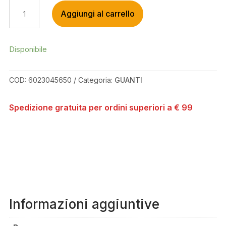
LEATT
Aggiungi al carrello
MTB
2.0
SUBZERO
BLACK
Disponibile
GLOVES
QUANTITÀ
COD:
6023045650
Categoria:
GUANTI
Spedizione gratuita per ordini superiori a € 99
Informazioni aggiuntive