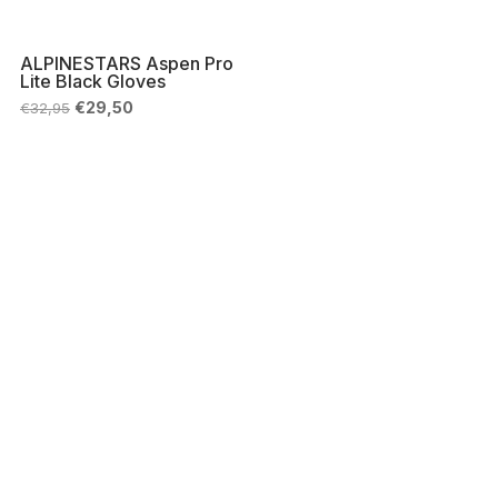
ALPINESTARS Aspen Pro
Lite Black Gloves
Il
Il
€
29,50
€
32,95
prezzo
prezzo
originale
attuale
era:
è:
€32,95.
€29,50.