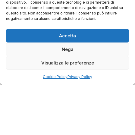
dispositivo. Il consenso a queste tecnologie ci permetterà di
Servizio clienti competente, lo consiglio.
elaborare dati come il comportamento di navigazione o ID unici su
questo sito. Non acconsentire o ritirare il consenso può influire
negativamente su alcune caratteristiche e funzioni.
0
0
Accetta
questa settimana
Nega
Commento del venditore
Grazie per le tue belle parole! Siamo lieti che
Visualizza le preferenze
l'acquisto sia andato liscio, e che possiamo
raccolte e verificate da
fornire il servizio giusto a clienti così fantastici.
Cookie Policy
Privacy Policy
Grazie ancora!