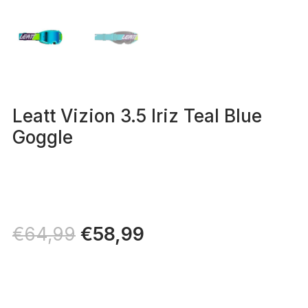
Leatt Vizion 3.5 Iriz Teal Blue
Goggle
Il
€
58,99
Il
€
64,99
prezzo
prezzo
originale
attuale
era:
è:
€64,99.
€58,99.