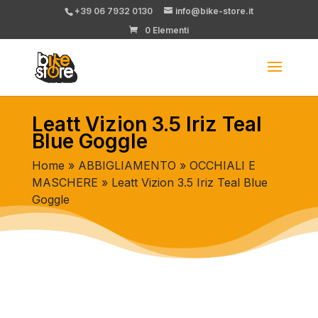
+39 06 7932 0130
info@bike-store.it
0 Elementi
Leatt Vizion 3.5 Iriz Teal
Blue Goggle
Home
»
ABBIGLIAMENTO
»
OCCHIALI E
MASCHERE
» Leatt Vizion 3.5 Iriz Teal Blue
Goggle