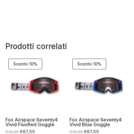
Prodotti correlati
Sconto 10%
Sconto 10%
Fox Airspace Seventy4
Fox Airspace Seventy4
Vivid FluoRed Goggle
Vivid Blue Goggle
Il
Il
Il
Il
€
67,50
€
67,50
€
74,99
€
74,99