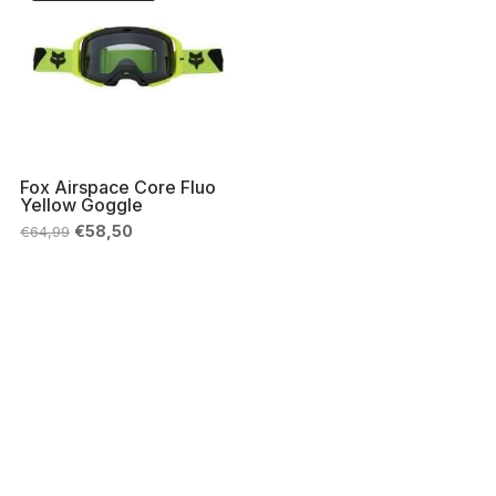
Fox Airspace Core Fluo
Yellow Goggle
Il
Il
€
58,50
€
64,99
prezzo
prezzo
originale
attuale
era:
è:
€64,99.
€58,50.