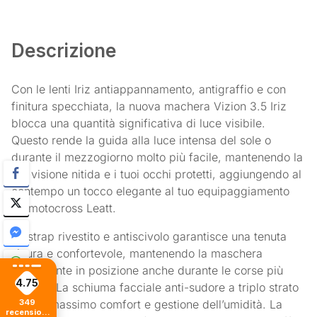
Descrizione
Con le lenti Iriz antiappannamento, antigraffio e con
finitura specchiata, la nuova machera Vizion 3.5 Iriz
blocca una quantità significativa di luce visibile.
Questo rende la guida alla luce intensa del sole o
durante il mezzogiorno molto più facile, mantenendo la
tua visione nitida e i tuoi occhi protetti, aggiungendo al
contempo un tocco elegante al tuo equipaggiamento
da motocross Leatt.
Lo strap rivestito e antiscivolo garantisce una tenuta
sicura e confortevole, mantenendo la maschera
saldamente in posizione anche durante le corse più
4.75
intense. La schiuma facciale anti-sudore a triplo strato
349
offre il massimo comfort e gestione dell’umidità. La
recensioni