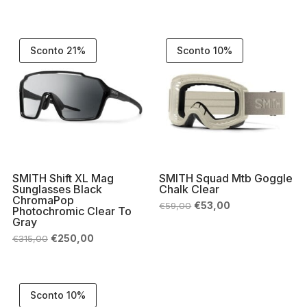
prezzo
prezzo
prezzo
prezzo
originale
attuale
originale
attuale
era:
è:
era:
è:
€74,99.
€67,50.
€74,99.
€67,50.
Sconto 21%
Sconto 10%
SMITH Shift XL Mag
SMITH Squad Mtb Goggle
Sunglasses Black
Chalk Clear
ChromaPop
Il
Il
€
53,00
€
59,00
Photochromic Clear To
prezzo
prezzo
Gray
originale
attuale
era:
è:
Il
Il
€
250,00
€
315,00
€59,00.
€53,00.
prezzo
prezzo
originale
attuale
era:
è:
€315,00.
€250,00.
Sconto 10%