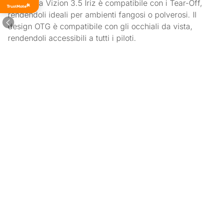
maschera Vizion 3.5 Iriz è compatibile con i Tear-Off,
di tutti i
tempi
rendendoli ideali per ambienti fangosi o polverosi. Il
design OTG è compatibile con gli occhiali da vista,
rendendoli accessibili a tutti i piloti.