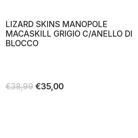
LIZARD SKINS MANOPOLE
MACASKILL GRIGIO C/ANELLO DI
BLOCCO
Il
€
35,00
Il
€
38,99
prezzo
prezzo
originale
attuale
era:
è:
€38,99.
€35,00.