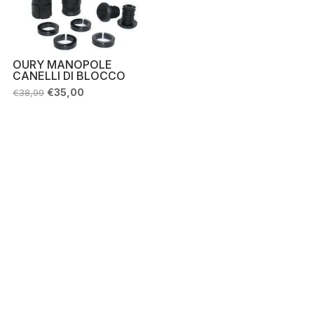
OURY MANOPOLE
CANELLI DI BLOCCO
Il
Il
€
35,00
€
38,99
prezzo
prezzo
originale
attuale
era:
è:
€38,99.
€35,00.