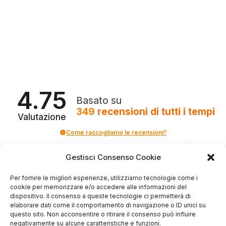
4.75
Basato su
349
recensioni
di tutti i tempi
Valutazione
Come raccogliamo le recensioni?
Salvatore
Gestisci Consenso Cookie
verificato
Per fornire le migliori esperienze, utilizziamo tecnologie come i
cookie per memorizzare e/o accedere alle informazioni del
dispositivo. Il consenso a queste tecnologie ci permetterà di
Servizio clienti competente, lo consiglio.
elaborare dati come il comportamento di navigazione o ID unici su
questo sito. Non acconsentire o ritirare il consenso può influire
negativamente su alcune caratteristiche e funzioni.