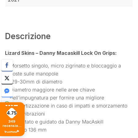
Descrizione
Lizard Skins – Danny Macaskill Lock On Grips:
Morsetto singolo, micro zigrinato e bloccaggio a
coste sulle manopole
29-30mm di diametro
Diametro maggiore nelle aree chiave
dell’impugnatura per fornire una migliore
ammortizzazione in caso di impatti e smorzamento
4.75
delle vibrazioni
Progettato e guidato da Danny MacAskill
349
recensioni
Blocco 136 mm
di tutti i
tempi