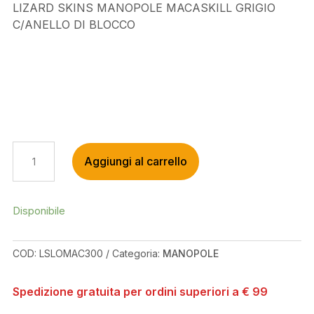
LIZARD SKINS MANOPOLE MACASKILL GRIGIO
C/ANELLO DI BLOCCO
LIZARD
Aggiungi al carrello
SKINS
MANOPOLE
MACASKILL
GRIGIO
Disponibile
C/ANELLO
DI
COD:
LSLOMAC300
Categoria:
MANOPOLE
BLOCCO
QUANTITÀ
Spedizione gratuita per ordini superiori a € 99