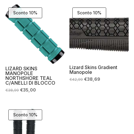
Sconto 10%
Sconto 10%
Lizard Skins Gradient
LIZARD SKINS
Manopole
MANOPOLE
NORTHSHORE TEAL
Il
Il
€
38,69
€
42,99
C/ANELLI DI BLOCCO
prezzo
prezzo
originale
attuale
Il
Il
€
35,00
€
38,99
era:
è:
prezzo
prezzo
€42,99.
€38,69.
originale
attuale
era:
è:
€38,99.
€35,00.
Sconto 10%