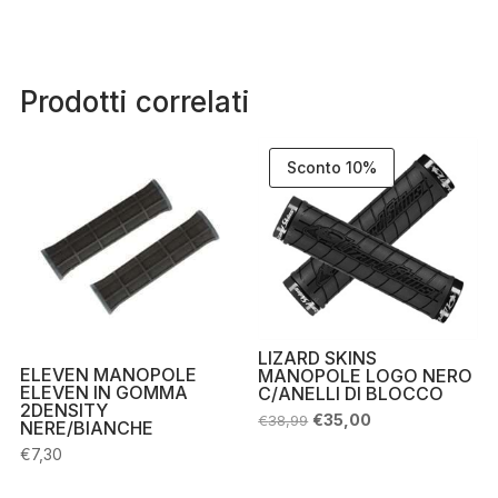
Prodotti correlati
Sconto 10%
LIZARD SKINS
ELEVEN MANOPOLE
MANOPOLE LOGO NERO
ELEVEN IN GOMMA
C/ANELLI DI BLOCCO
2DENSITY
Il
Il
€
35,00
€
38,99
NERE/BIANCHE
prezzo
prezzo
originale
attuale
€
7,30
era:
è:
€38,99.
€35,00.