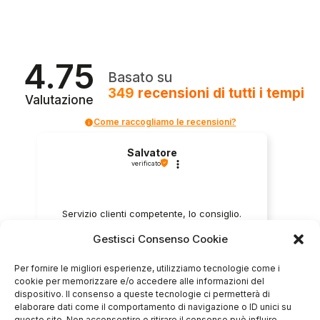
4.75
Basato su
349
recensioni
di tutti i tempi
Valutazione
Come raccogliamo le recensioni?
Salvatore
verificato
Servizio clienti competente, lo consiglio.
Gestisci Consenso Cookie
0
0
Per fornire le migliori esperienze, utilizziamo tecnologie come i
cookie per memorizzare e/o accedere alle informazioni del
questa settimana
dispositivo. Il consenso a queste tecnologie ci permetterà di
elaborare dati come il comportamento di navigazione o ID unici su
Commento del venditore
questo sito. Non acconsentire o ritirare il consenso può influire