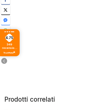
4.75
349
recensioni
di tutti i
tempi
Prodotti correlati