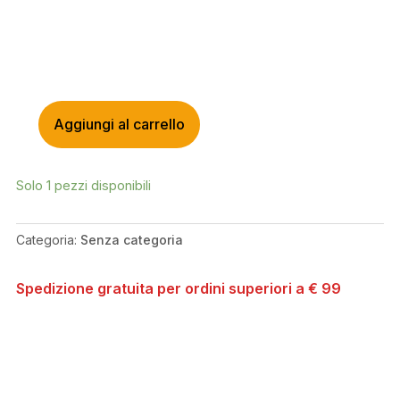
Aggiungi al carrello
GIANT
MAIN
LINE/DISPLAY
Solo 1 pezzi disponibili
TO
MOTOR/CABLE
730MM/5
Categoria:
Senza categoria
PIN/G-
SYSTEM/V1167/USB
Spedizione gratuita per ordini superiori a € 99
CHARGER
QUANTITÀ