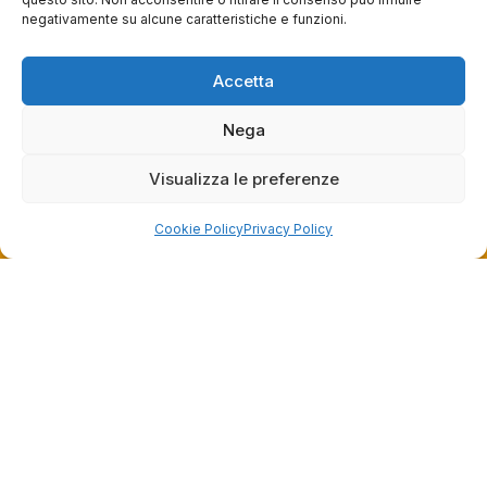
negativamente su alcune caratteristiche e funzioni.
Grazie per le tue belle parole! Siamo lieti che
l'acquisto sia andato liscio, e che possiamo
raccolte e verificate da
fornire il servizio giusto a clienti così fantastici.
Accetta
Grazie ancora!
Nega
Visualizza le preferenze
Cookie Policy
Privacy Policy
Dalla passione per il ciclismo e per le biciclette nasce il
team Bike-Store
Store