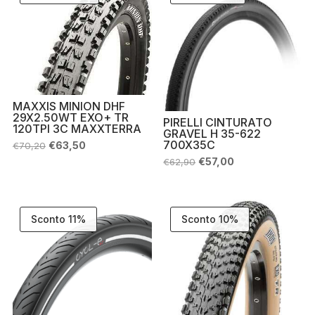
MAXXIS MINION DHF
29X2.50WT EXO+ TR
PIRELLI CINTURATO
120TPI 3C MAXXTERRA
GRAVEL H 35-622
700X35C
Il
Il
€
63,50
€
70,20
prezzo
prezzo
Il
Il
€
57,00
€
62,90
originale
attuale
prezzo
prezzo
era:
è:
originale
attuale
€70,20.
€63,50.
era:
è:
€62,90.
€57,00.
Sconto 11%
Sconto 10%