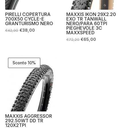
PIRELLI COPERTURA
MAXXIS IKON 29X2.20
700X50 CYCLE-E
EXO TR TANWALL
GRANTURISMO NERO
NERO/PARA 60TPI
PIEGHEVOLE 3C
Il
Il
€
38,00
€
42,90
MAXXSPEED
prezzo
prezzo
originale
attuale
Il
Il
€
65,00
€
72,20
era:
è:
prezzo
prezzo
€42,90.
€38,00.
originale
attuale
era:
è:
€72,20.
€65,00.
Sconto 10%
MAXXIS AGGRESSOR
292.50WT DD TR
120X2TPI