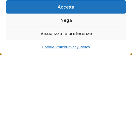
Grazie ancora!
Accetta
Nega
Visualizza le preferenze
Cookie Policy
Privacy Policy
Dalla passione per il ciclismo e per le biciclette nasce il
team Bike-Store
Store
Via Tancredi Canonico 29
00173 Roma