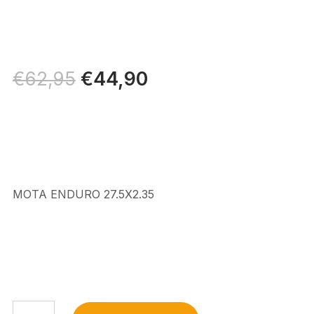
Il
€
44,90
Il
€
62,95
prezzo
prezzo
originale
attuale
era:
è:
€62,95.
€44,90.
MOTA ENDURO 27.5X2.35
MOTA