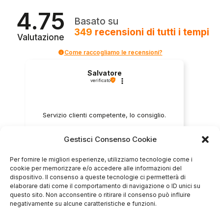
4.75
Basato su
349
recensioni
di tutti i tempi
Valutazione
Come raccogliamo le recensioni?
Salvatore
verificato
Servizio clienti competente, lo consiglio.
Gestisci Consenso Cookie
0
0
Per fornire le migliori esperienze, utilizziamo tecnologie come i
cookie per memorizzare e/o accedere alle informazioni del
questa settimana
dispositivo. Il consenso a queste tecnologie ci permetterà di
elaborare dati come il comportamento di navigazione o ID unici su
Commento del venditore
questo sito. Non acconsentire o ritirare il consenso può influire
Grazie per le tue belle parole! Siamo lieti che
negativamente su alcune caratteristiche e funzioni.
l'acquisto sia andato liscio, e che possiamo
raccolte e verificate da
fornire il servizio giusto a clienti così fantastici.