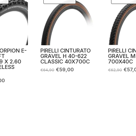
CORPION E-
PIRELLI CINTURATO
PIRELLI C
FT
GRAVEL H 40-622
GRAVEL M
9 X 2.60
CLASSIC 40X700C
700X40C
ELESS
Il
Il
Il
€
59,00
€
57,
€
64,90
€
62,90
prezzo
prezzo
prez
originale
attuale
origi
Il
00
era:
è:
era:
zo
prezzo
€64,90.
€59,00.
€62,
nale
attuale
è:
90.
€67,00.