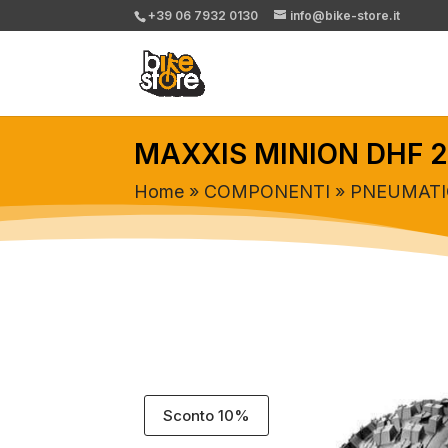
+39 06 7932 0130
info@bike-store.it
MAXXIS MINION DHF 2
Home
»
COMPONENTI
»
PNEUMATI
Sconto 10%