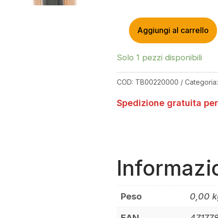
Aggiungi al carrello
MAXXIS
MINION
DHF
Solo 1 pezzi disponibili
29X2.60
EXO
COD:
TB00220000
Categoria
TR
TANWALL
Spedizione gratuita per
NERO/PARA
60TPI
QUANTITÀ
Informazi
Peso
0,00 k
EAN
47177