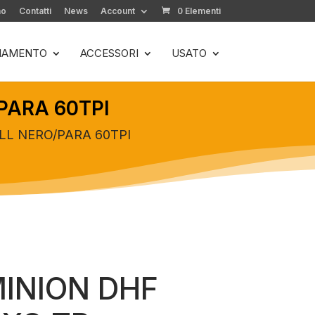
mo
Contatti
News
Account
0 Elementi
LIAMENTO
ACCESSORI
USATO
PARA 60TPI
LL NERO/PARA 60TPI
INION DHF