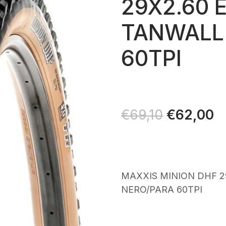
29X2.60 
TANWALL
60TPI
Il
€
62,00
Il
€
69,10
prezzo
p
originale
at
era:
è:
€69,10.
€
MAXXIS MINION DHF 2
NERO/PARA 60TPI