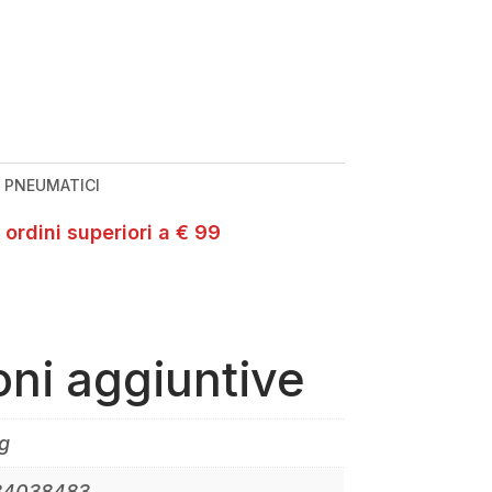
:
PNEUMATICI
 ordini superiori a € 99
oni aggiuntive
g
84038483