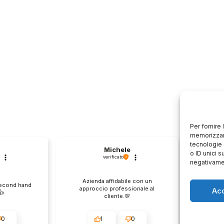
Per fornire
memorizzare
tecnologie 
Michele
o ID unici s
verificato
negativamen
Azienda affidabile con un
Il pr
second hand
approccio professionale al
descri
Ac
️
cliente.💯
0
1
0