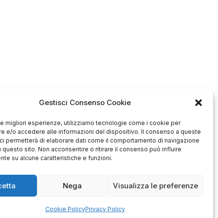
Gestisci Consenso Cookie
 le migliori esperienze, utilizziamo tecnologie come i cookie per
 e/o accedere alle informazioni del dispositivo. Il consenso a queste
ci permetterà di elaborare dati come il comportamento di navigazione
Antonio
Marco
u questo sito. Non acconsentire o ritirare il consenso può influire
verificato
verificato
te su alcune caratteristiche e funzioni.
Ottimo approccio al cliente.
Consegna ottima, senza intoppi.
odotto è conforme alla
Senza dubbio un'azienda di alto
zione, sono soddisfatto
cetta
Nega
Visualizza le preferenze
livello. Lo consiglio. La confezione
dell'acquisto.
è davvero bella, sembra fatta
apposta per me.
Cookie Policy
Privacy Policy
1
0
3
0