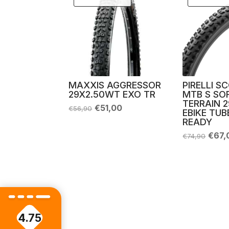
MAXXIS AGGRESSOR
PIRELLI S
29X2.50WT EXO TR
MTB S SO
TERRAIN 2
Il
Il
€
51,00
€
56,90
EBIKE TUB
prezzo
prezzo
READY
originale
attuale
era:
è:
Il
€
67,
€
74,90
€56,90.
€51,00.
prez
origi
era:
€74,
4.75