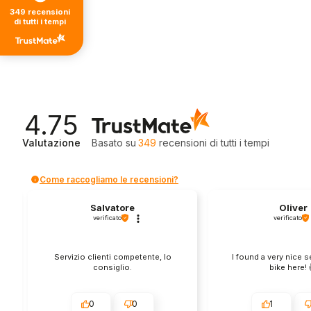
349
recensioni
di tutti i tempi
4.75
Valutazione
Basato su
349
recensioni
di tutti i tempi
Come raccogliamo le recensioni?
Salvatore
Oliver
verificato
verificato
Servizio clienti competente, lo
I found a very nice 
consiglio.
bike here! 
0
0
1