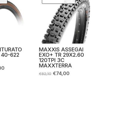
INTURATO
MAXXIS ASSEGAI
 40-622
EXO+ TR 29X2.60
120TPI 3C
MAXXTERRA
Il
00
zo
prezzo
Il
Il
€
74,00
€
82,10
nale
attuale
prezzo
prezzo
è:
originale
attuale
90.
€57,00.
era:
è:
€82,10.
€74,00.