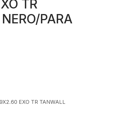
EXO TR
 NERO/PARA
rezzo
tuale
62,00.
9X2.60 EXO TR TANWALL