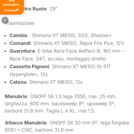
349
recensioni
Diametro Ruote
: 29"
di tutti i
tempi
Trasmissione:
Cambio
: Shimano XT M8100, SGS, Shadow+
Comandi
: Shimano XT M8100, Rapid Fire Plus, 12V
Guarnitura
: E-bike Race Face Aeffect-R, 160 mm –
Race Face, 34T, acciaio, montaggio diretto
Cassetta Pignoni
: Shimano XT M8100 10-51T
Hyperglide+, 12s
Catena
: Shimano XT M8100, 12s
Manubrio
: ONOFF S6 1.0 lega 7050, rise: 25 mm,
larghezza: 800 mm, backsweep 8º, upsweep 5º,
barbore 31,8 mm. Taglia L e XL: rise 1,5.
Attacco Manubrio
: ONOFF S6 30 mm 0º, lega forgiata
6061 + CNC, barbore 31,8 mm