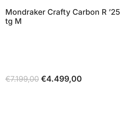
Mondraker Crafty Carbon R ’25
tg M
Il
€
4.499,00
Il
€
7.199,00
prezzo
prezzo
originale
attuale
era:
è:
€7.199,00.
€4.499,00.