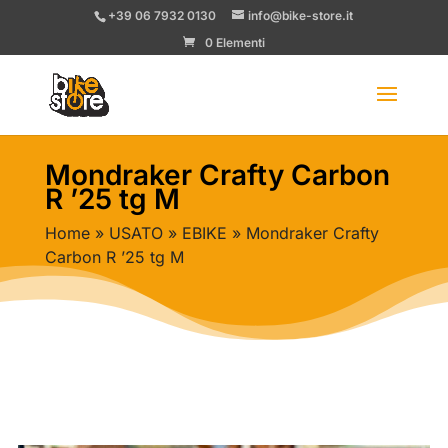
+39 06 7932 0130
info@bike-store.it
0 Elementi
Mondraker Crafty Carbon
R ’25 tg M
Home
»
USATO
»
EBIKE
» Mondraker Crafty
Carbon R ’25 tg M