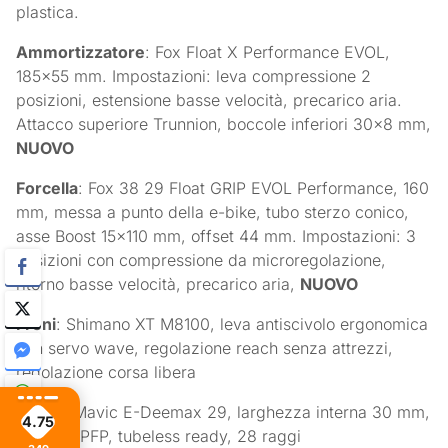
plastica.
Ammortizzatore
: Fox Float X Performance EVOL,
185×55 mm. Impostazioni: leva compressione 2
posizioni, estensione basse velocità, precarico aria.
Attacco superiore Trunnion, boccole inferiori 30×8 mm,
NUOVO
Forcella
: Fox 38 29 Float GRIP EVOL Performance, 160
mm, messa a punto della e-bike, tubo sterzo conico,
asse Boost 15×110 mm, offset 44 mm. Impostazioni: 3
posizioni con compressione da microregolazione,
ritorno basse velocità, precarico aria,
NUOVO
Freni
: Shimano XT M8100, leva antiscivolo ergonomica
con servo wave, regolazione reach senza attrezzi,
regolazione corsa libera
Ruote
: Mavic E-Deemax 29, larghezza interna 30 mm,
4.75
saldato, PFP, tubeless ready, 28 raggi