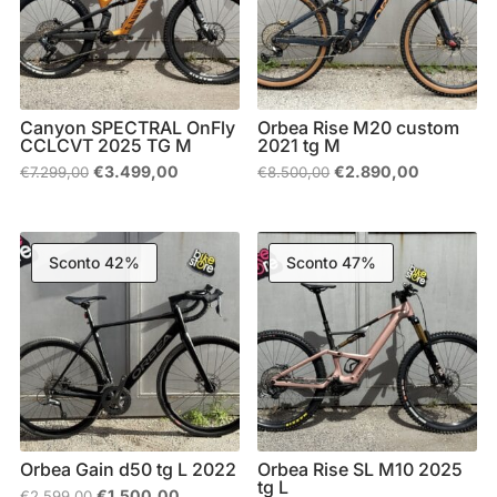
Canyon SPECTRAL OnFly
Orbea Rise M20 custom
CCLCVT 2025 TG M
2021 tg M
Il
Il
Il
Il
€
3.499,00
€
2.890,00
€
7.299,00
€
8.500,00
prezzo
prezzo
prezzo
prezzo
originale
attuale
originale
attuale
era:
è:
era:
è:
€7.299,00.
€3.499,00.
€8.500,00.
€2.890,00
Sconto 42%
Sconto 47%
Orbea Gain d50 tg L 2022
Orbea Rise SL M10 2025
tg L
Il
Il
€
1.500,00
€
2.599,00