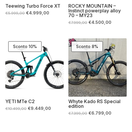
Teewing Turbo Force XT
ROCKY MOUNTAIN –
Instinct powerplay alloy
Il
Il
€
4.999,00
€
5.999,00
70 – MY23
prezzo
prezzo
originale
attuale
Il
Il
€
4.500,00
€
7.999,00
era:
è:
prezzo
prezzo
€5.999,00.
€4.999,00.
originale
attuale
era:
è:
€7.999,00.
€4.500,00
Sconto 10%
Sconto 8%
YETI MTe C2
Whyte Kado RS Special
edition
Il
Il
€
9.449,00
€
10.499,00
prezzo
prezzo
Il
Il
€
6.799,00
€
7.399,00
originale
attuale
prezzo
prezzo
era:
è:
originale
attuale
€10.499,00.
€9.449,00.
era:
è:
€7.399,00.
€6.799,00