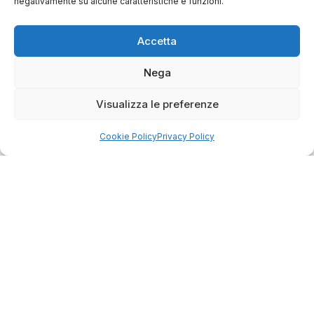
negativamente su alcune caratteristiche e funzioni.
Come raccogliamo le recensioni?
Accetta
Salvatore
verificato
Nega
Visualizza le preferenze
Servizio clienti competente, lo consiglio.
Cookie Policy
Privacy Policy
0
0
questa settimana
Commento del venditore
Grazie per le tue belle parole! Siamo lieti che
l'acquisto sia andato liscio, e che possiamo
raccolte e verificate da
fornire il servizio giusto a clienti così fantastici.
Grazie ancora!