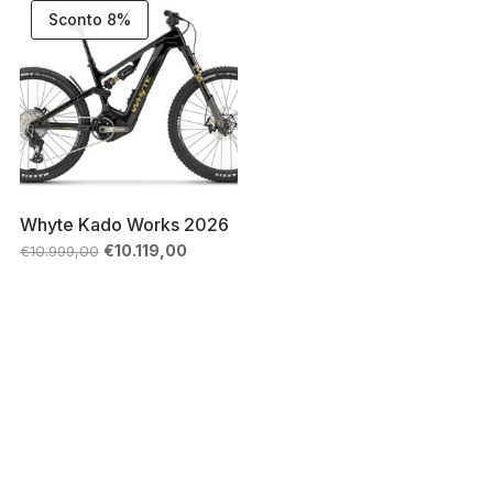
Sconto 8%
Whyte Kado Works 2026
Il
Il
€
10.119,00
€
10.999,00
prezzo
prezzo
originale
attuale
era:
è:
€10.999,00.
€10.119,00.