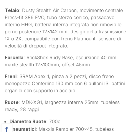
Telaio
: Dusty Stealth Air Carbon, movimento centrale
Press-fit 386 EVO, tubo sterzo conico, passacavo
interno HHG, batteria interna integrata non rimovibile,
perno posteriore 12×142 mm, design della trasmissione
1X o 2X, compatibile con freno Flatmount, sensore di
velocità di dropout integrato.
Forcella
: RockShox Rudy Base, escursione 40 mm,
maxle stealth 12x100mm, offset 45mm
Freni
: SRAM Apex 1, pinza a 2 pezzi, disco freno
monopezzo Centerline 160 mm con 6 bulloni IS, pattini
organici con supporto in acciaio
Ruote
: MDK-XG1, larghezza interna 25mm, tubeless
ready, 28 raggi
Diametro Ruote
: 700c
Pneumatici
: Maxxis Rambler 700×45, tubeless