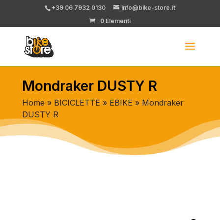
+39 06 7932 0130
info@bike-store.it
0 Elementi
Mondraker DUSTY R
Home
»
BICICLETTE
»
EBIKE
» Mondraker
DUSTY R