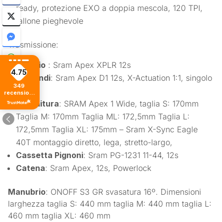
ready, protezione EXO a doppia mescola, 120 TPI,
tallone pieghevole
Trasmissione:
Cambio
: Sram Apex XPLR 12s
4.75
Comandi
: Sram Apex D1 12s, X-Actuation 1:1, singolo
349
clic
recensioni
di tutti i
Guarnitura
: SRAM Apex 1 Wide, taglia S: 170mm
tempi
Taglia M: 170mm Taglia ML: 172,5mm Taglia L:
172,5mm Taglia XL: 175mm – Sram X-Sync Eagle
40T montaggio diretto, lega, stretto-largo,
Cassetta Pignoni
: Sram PG-1231 11-44, 12s
Catena
: Sram Apex, 12s, Powerlock
Manubrio
: ONOFF S3 GR svasatura 16º. Dimensioni
larghezza taglia S: 440 mm taglia M: 440 mm taglia L:
460 mm taglia XL: 460 mm