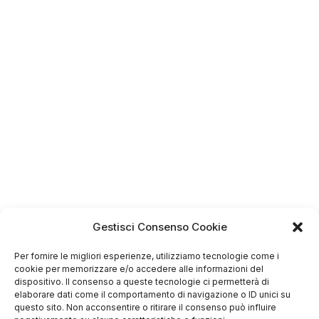
Gestisci Consenso Cookie
Per fornire le migliori esperienze, utilizziamo tecnologie come i
cookie per memorizzare e/o accedere alle informazioni del
4.75
dispositivo. Il consenso a queste tecnologie ci permetterà di
Basato su
elaborare dati come il comportamento di navigazione o ID unici su
349
recensioni
di tutti i tempi
questo sito. Non acconsentire o ritirare il consenso può influire
Valutazione