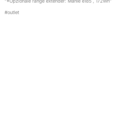
“*Opzionale range extender: Mahle e185 , 172Wh”
#outlet