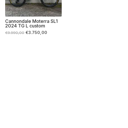
Cannondale Moterra SL1
2024 TG L custom
Il
Il
€
3.750,00
€
9.990,00
prezzo
prezzo
originale
attuale
era:
è:
€9.990,00.
€3.750,00.