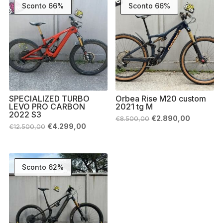
Sconto 66%
Sconto 66%
SPECIALIZED TURBO
Orbea Rise M20 custom
LEVO PRO CARBON
2021 tg M
2022 S3
Il
Il
€
2.890,00
€
8.500,00
prezzo
prezzo
Il
Il
€
4.299,00
€
12.500,00
originale
attuale
prezzo
prezzo
era:
è:
originale
attuale
€8.500,00.
€2.890,0
era:
è:
€12.500,00.
€4.299,00.
Sconto 62%