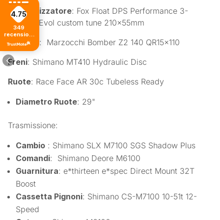
Ammortizzatore
: Fox Float DPS Performance 3-
4.75
Position Evol custom tune 210x55mm
349
recensioni
Forcella
: Marzocchi Bomber Z2 140 QR15x110
di tutti i
tempi
Freni
: Shimano MT410 Hydraulic Disc
Ruote
: Race Face AR 30c Tubeless Ready
Diametro Ruote
: 29"
Trasmissione:
Cambio
: Shimano SLX M7100 SGS Shadow Plus
Comandi
: Shimano Deore M6100
Guarnitura
: e*thirteen e*spec Direct Mount 32T
Boost
Cassetta Pignoni
: Shimano CS-M7100 10-51t 12-
Speed