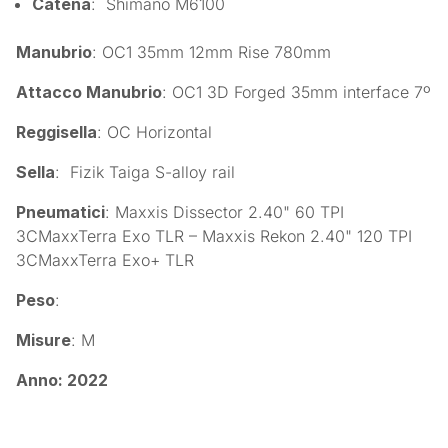
Catena
: Shimano M6100
Manubrio
: OC1 35mm 12mm Rise 780mm
Attacco Manubrio
: OC1 3D Forged 35mm interface 7º
Reggisella
: OC Horizontal
Sella
: Fizik Taiga S-alloy rail
Pneumatici
: Maxxis Dissector 2.40" 60 TPI
3CMaxxTerra Exo TLR – Maxxis Rekon 2.40" 120 TPI
3CMaxxTerra Exo+ TLR
Peso
:
Misure
: M
Anno
: 2022