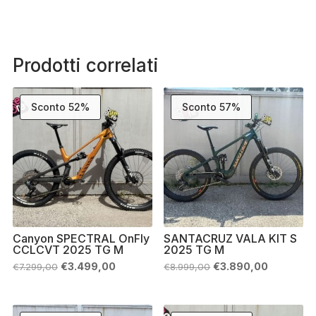
Prodotti correlati
Sconto 52%
Sconto 57%
Canyon SPECTRAL OnFly
SANTACRUZ VALA KIT S
CCLCVT 2025 TG M
2025 TG M
Il
Il
Il
Il
€
3.499,00
€
3.890,00
€
7.299,00
€
8.999,00
prezzo
prezzo
prezzo
prezzo
originale
attuale
originale
attuale
era:
è:
era:
è:
€7.299,00.
€3.499,00.
€8.999,00.
€3.890,00