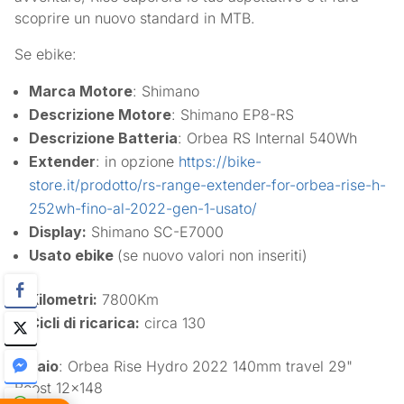
scoprire un nuovo standard in MTB.
Se ebike:
Marca Motore
: Shimano
Descrizione Motore
: Shimano EP8-RS
Descrizione Batteria
: Orbea RS Internal 540Wh
Extender
: in opzione
https://bike-
store.it/prodotto/rs-range-extender-for-orbea-rise-h-
252wh-fino-al-2022-gen-1-usato/
Display:
Shimano SC-E7000
Usato ebike
(se nuovo valori non inseriti)
Kilometri:
7800Km
Cicli di ricarica:
circa 130
Telaio
: Orbea Rise Hydro 2022 140mm travel 29"
Boost 12×148