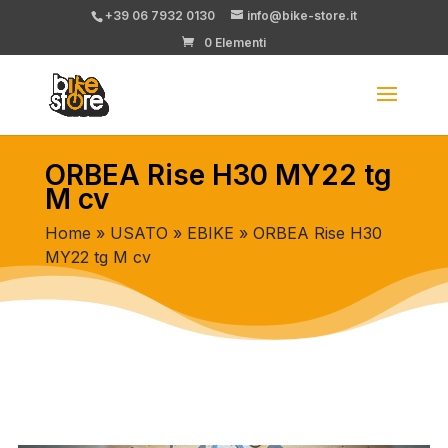
+39 06 7932 0130
info@bike-store.it
0 Elementi
ORBEA Rise H30 MY22 tg
M cv
Home
»
USATO
»
EBIKE
» ORBEA Rise H30
MY22 tg M cv