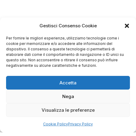
Gestisci Consenso Cookie
Per fornire le migliori esperienze, utilizziamo tecnologie come i
cookie per memorizzare e/o accedere alle informazioni del
dispositivo. Il consenso a queste tecnologie ci permetterà di
elaborare dati come il comportamento di navigazione o ID unici su
questo sito. Non acconsentire o ritirare il consenso può influire
negativamente su alcune caratteristiche e funzioni.
4.75
Basato su
Accetta
349
recensioni
di tutti i tempi
Valutazione
Nega
Come raccogliamo le recensioni?
Visualizza le preferenze
Salvatore
verificato
Cookie Policy
Privacy Policy