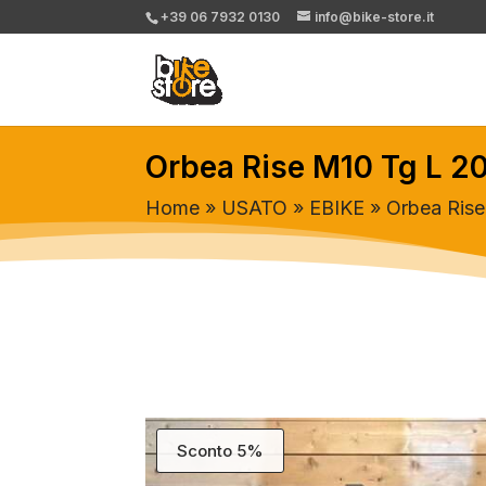
+39 06 7932 0130
info@bike-store.it
Orbea Rise M10 Tg L 2
Home
»
USATO
»
EBIKE
» Orbea Ris
Sconto 5%