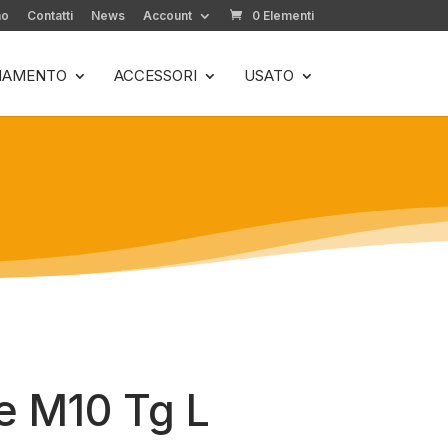
mo
Contatti
News
Account
0 Elementi
LIAMENTO
ACCESSORI
USATO
e M10 Tg L