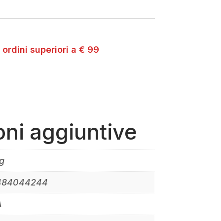
 ordini superiori a € 99
oni aggiuntive
g
484044244
A