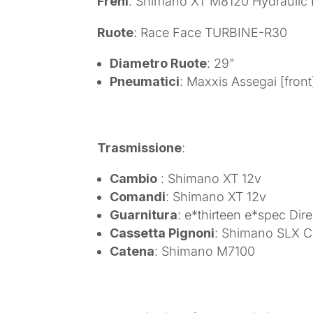
Freni
: Shimano XT M8120 Hydraulic 
Ruote
: Race Face TURBINE-R30
Diametro Ruote
: 29"
Pneumatici
: Maxxis Assegai [front
Trasmissione
:
Cambio
: Shimano XT 12v
Comandi
: Shimano XT 12v
Guarnitura
: e*thirteen e*spec Di
Cassetta Pignoni
: Shimano SLX C
Catena
: Shimano M7100