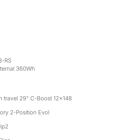
8-RS
nternal 360Wh
 travel 29" C-Boost 12×148
ory 2-Position Evol
rip2