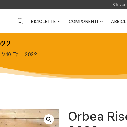
Chi sia
BICICLETTE
COMPONENTI
ABBIG
022
e M10 Tg L 2022
Orbea Ris