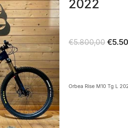
2022
Il
€
5.5
€
5.800,00
prezz
origin
era:
€5.80
Orbea Rise M10 Tg L 20