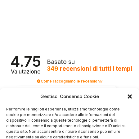
4.75
Basato su
349
recensioni
di tutti i tempi
Valutazione
Come raccogliamo le recensioni?
Salvatore
Gestisci Consenso Cookie
verificato
Per fornire le migliori esperienze, utilizziamo tecnologie come i
cookie per memorizzare e/o accedere alle informazioni del
dispositivo. Il consenso a queste tecnologie ci permetterà di
Servizio clienti competente, lo consiglio.
elaborare dati come il comportamento di navigazione o ID unici su
questo sito. Non acconsentire o ritirare il consenso può influire
negativamente su alcune caratteristiche e funzioni.