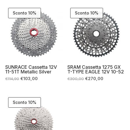
era:
è:
€411,00.
€350,00.
Sconto 10%
Sconto 10%
SUNRACE Cassetta 12V
SRAM Cassetta 1275 GX
11-51T Metallic Silver
T-TYPE EAGLE 12V 10-52
Il
Il
Il
Il
€
103,00
€
270,00
€
114,90
€
300,00
prezzo
prezzo
prezzo
prezzo
originale
attuale
originale
attuale
era:
è:
era:
è:
€114,90.
€103,00.
€300,00.
€270,00.
Sconto 10%