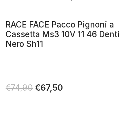
RACE FACE Pacco Pignoni a
Cassetta Ms3 10V 11 46 Denti
Nero Sh11
Il
€
67,50
Il
€
74,90
prezzo
prezzo
originale
attuale
era:
è:
€74,90.
€67,50.