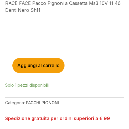
RACE FACE Pacco Pignoni a Cassetta Ms3 10V 11 46
Denti Nero Sh11
Aggiungi al carrello
RACE
FACE
PACCO
Solo 1 pezzi disponibili
PIGNONI
A
CASSETTA
Categoria:
PACCHI PIGNONI
MS3
10V
Spedizione gratuita per ordini superiori a € 99
11
46