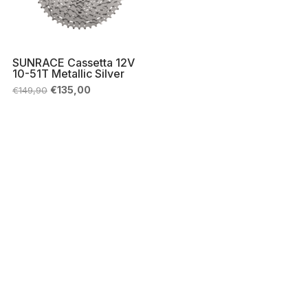
SUNRACE Cassetta 12V
10-51T Metallic Silver
Il
Il
€
135,00
€
149,90
prezzo
prezzo
originale
attuale
era:
è:
€149,90.
€135,00.