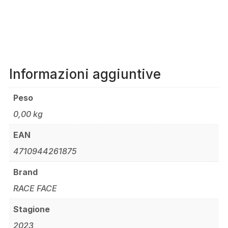
DENTI
NERO
SH11
QUANTITÀ
Informazioni aggiuntive
Peso
0,00 kg
EAN
4710944261875
Brand
RACE FACE
Stagione
2023