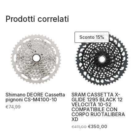
Prodotti correlati
Sconto 15%
Shimano DEORE Cassetta
SRAM CASSETTA X-
pignoni CS-M4100-10
GLIDE 1295 BLACK 12
VELOCITÀ 10-52
€
74,99
COMPATIBILE CON
CORPO RUOTALIBERA
XD
Il
Il
€
350,00
€
411,00
prezzo
prezzo
originale
attuale