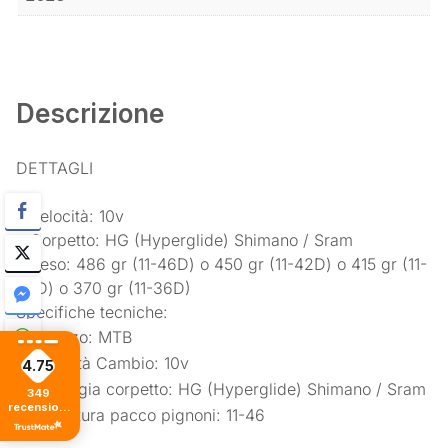
Descrizione
DETTAGLI
• Velocità: 10v
• Corpetto: HG (Hyperglide) Shimano / Sram
• Peso: 486 gr (11-46D) o 450 gr (11-42D) o 415 gr (11-
40D) o 370 gr (11-36D)
Specifiche tecniche:
Utilizzo: MTB
Velocità Cambio: 10v
4.75
Tipologia corpetto: HG (Hyperglide) Shimano / Sram
349
recensioni
Dentatura pacco pignoni: 11-46
di tutti i
tempi