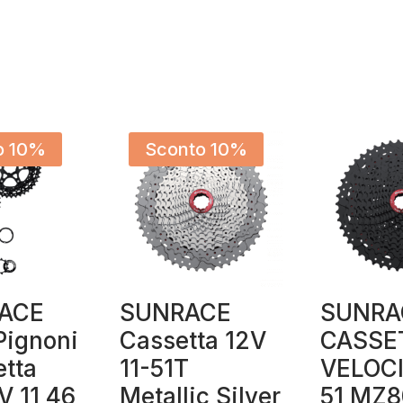
o 10%
Sconto 10%
FACE
SUNRACE
SUNRA
Pignoni
Cassetta 12V
CASSE
etta
11-51T
VELOCI
V 11 46
Metallic Silver
51 MZ8