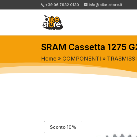
+39 06 7932 0130
info@bike-store.it
SRAM Cassetta 1275 G
Home
»
COMPONENTI
»
TRASMISS
Sconto 10%