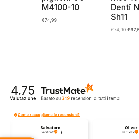
M4100-10
Denti 
Sh11
€
74,99
Il
€
74,90
€
67,
prez
origin
era:
€74,9
4.75
Valutazione
Basato su
349
recensioni
di tutti i tempi
Come raccogliamo le recensioni?
Salvatore
Oliver
verificato
verificato