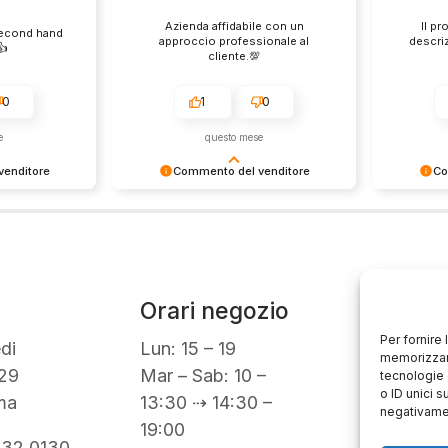
Azienda affidabile con un
Il pr
second hand
approccio professionale al
descri
️
cliente.💯
0
1
0
e
questo mese
enditore
Commento del venditore
Co
ione così
Grazie per le tue belle parole!
Siamo cont
servire clienti
Apprezziamo il tempo che dedichi a
recensione
empo e lo
condividere la tua esperienza con
grati per c
ondividere la
noi. Siamo felici di avere clienti
Saluti, pe
i. Ci vediamo
come te. Saluti, personale del
negozio.
Orari negozio
Servizi
Per fornire
Easy R
di
Lun: 15 – 19
memorizzare
30gg0ri
29
Mar – Sab: 10 –
tecnologie 
o ID unici s
Servizi 
ma
13:30 ⇢ 14:30 –
negativamen
Valutaz
19:00
932 0130