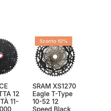
Sconto 10%
CE
SRAM XS1270
TTA 12
Eagle T-Type
TÀ 11-
10-52 12
000
Speed Black