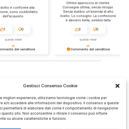
Ottimo approccio al cliente.
Consegna ottima, senza intoppi.
odotto è conforme alla
Senza dubbio un'azienda di alto
zione, sono soddisfatto
livello. Lo consiglio. La confezione
dell'acquisto.
è davvero bella, sembra fatta
apposta per me.
1
0
3
0
questo mese
questo mese
mmento del venditore
Commento del venditore
enti della tua bella
Ci rende molto felici vedere la tua
 e della fiducia. Siamo
fantastica recensione! Lavoriamo
lienti fantastici come te.
sodo per soddisfare le esigenze di
rsonale del negozio.
clienti come te, e siamo contenti di
esserci riusciti. Speriamo che
tornerai da noi :) Saluti
Gestisci Consenso Cookie
Azienda
 le migliori esperienze, utilizziamo tecnologie come i cookie per
ide
Contatti
 e/o accedere alle informazioni del dispositivo. Il consenso a queste
schi
Privacy policy
ci permetterà di elaborare dati come il comportamento di navigazione
u questo sito. Non acconsentire o ritirare il consenso può influire
Officina
Termini e
te su alcune caratteristiche e funzioni.
ione usato
condizioni