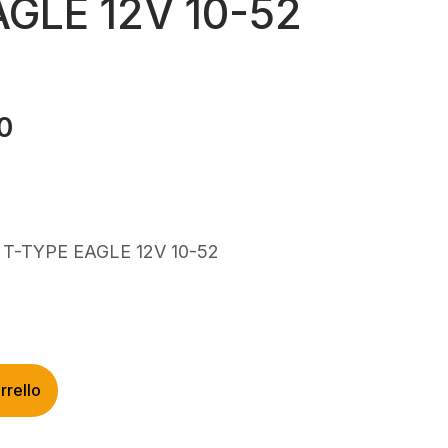
AGLE 12V 10-52
0
Il
prezzo
e
attuale
è:
0.
€270,00.
 T-TYPE EAGLE 12V 10-52
rrello