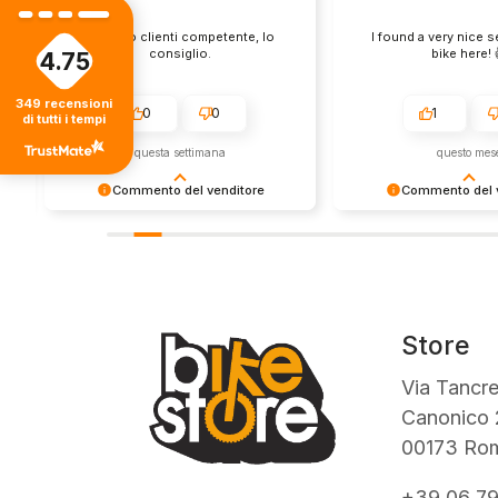
Servizio clienti competente, lo
I found a very nice 
consiglio.
bike here! 
4.75
349
recensioni
0
0
1
di tutti i tempi
questa settimana
questo mes
Commento del venditore
Commento del v
Grazie per le tue belle parole! Siamo
Grazie per una recens
lieti che l'acquisto sia andato liscio,
positiva - è un piacere 
e che possiamo fornire il servizio
così! Apprezziamo il t
giusto a clienti così fantastici. Grazie
sforzo che metti nel c
ancora!
tua esperienza con no
in giro!
Store
Via Tancre
Canonico 
00173 Ro
+39 06 7