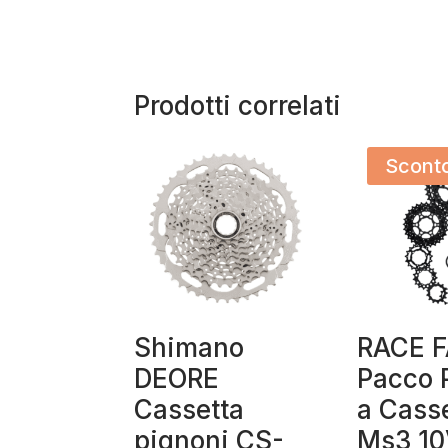
Prodotti correlati
Scont
Shimano
RACE 
DEORE
Pacco 
Cassetta
a Cass
pignoni CS-
Ms3 10