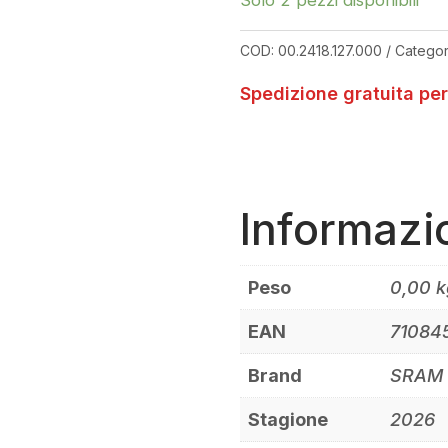
T-
TYPE
COD:
00.2418.127.000
Categor
EAGLE
12V
Spedizione gratuita per
10-
52
QUANTITÀ
Informazi
Peso
0,00 k
EAN
71084
Brand
SRAM
Stagione
2026