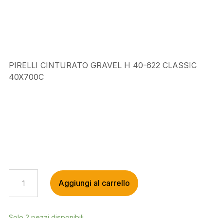
era:
è:
€64,90.
€59,00.
PIRELLI CINTURATO GRAVEL H 40-622 CLASSIC
40X700C
PIRELLI
Aggiungi al carrello
CINTURATO
GRAVEL
H
40-
Solo 2 pezzi disponibili