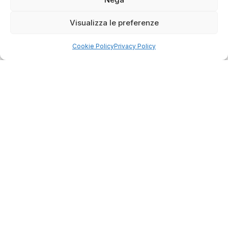
Visualizza le preferenze
Servizio clienti competente, lo consiglio.
Cookie Policy
Privacy Policy
0
0
questa settimana
Commento del venditore
Grazie per le tue belle parole! Siamo lieti che
l'acquisto sia andato liscio, e che possiamo
raccolte e verificate da
fornire il servizio giusto a clienti così fantastici.
Grazie ancora!