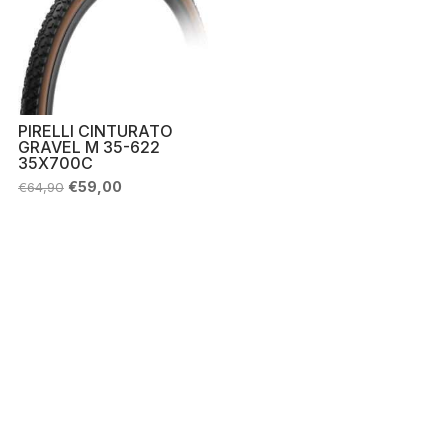
PIRELLI CINTURATO
GRAVEL M 35-622
35X700C
Il
Il
€
59,00
€
64,90
prezzo
prezzo
originale
attuale
era:
è:
€64,90.
€59,00.