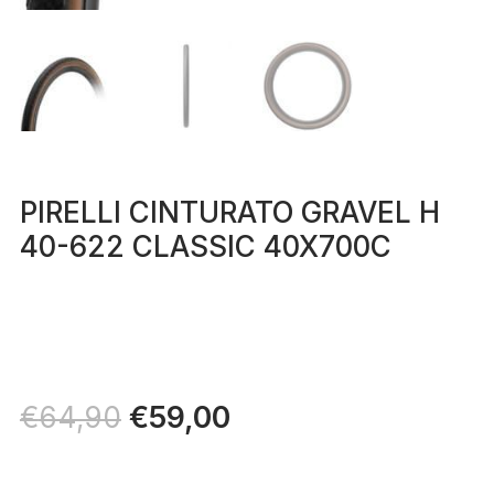
PIRELLI CINTURATO GRAVEL H
40-622 CLASSIC 40X700C
Il
€
59,00
Il
€
64,90
prezzo
prezzo
originale
attuale