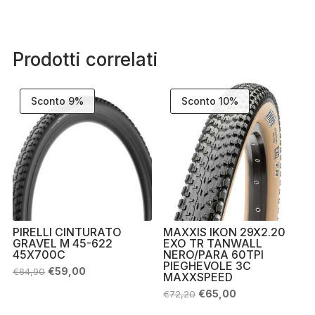
Prodotti correlati
Sconto 9%
Sconto 10%
PIRELLI CINTURATO
MAXXIS IKON 29X2.20
GRAVEL M 45-622
EXO TR TANWALL
45X700C
NERO/PARA 60TPI
PIEGHEVOLE 3C
Il
Il
€
59,00
€
64,90
MAXXSPEED
prezzo
prezzo
originale
attuale
Il
Il
€
65,00
€
72,20
era:
è:
prezzo
prezzo
€64,90.
€59,00.
originale
attuale