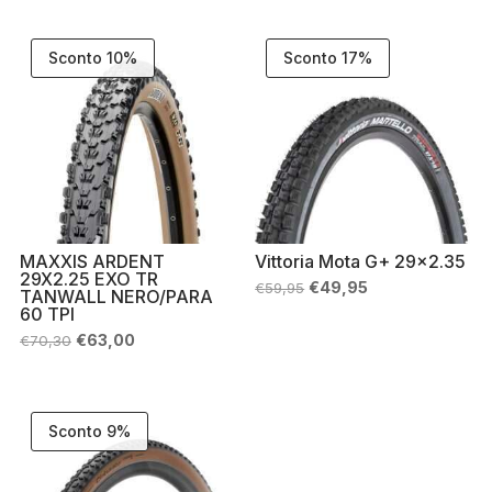
era:
è:
€72,20.
€65,00.
Sconto 10%
Sconto 17%
MAXXIS ARDENT
Vittoria Mota G+ 29×2.35
29X2.25 EXO TR
Il
Il
€
49,95
€
59,95
TANWALL NERO/PARA
prezzo
prezzo
60 TPI
originale
attuale
era:
è:
Il
Il
€
63,00
€
70,30
€59,95.
€49,95.
prezzo
prezzo
originale
attuale
era:
è:
€70,30.
€63,00.
Sconto 9%