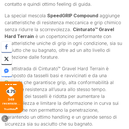
contatto e quindi ottimo feeling di guida.
La special mescola
SpeedGRIP Compound
aggiunge
caratteristiche di resistenza meccanica e grip chimico
senza ridurre la scorrevolezza.
Cinturato™ Gravel
Hard Terrain
è un copertoncino performante con
caratteristiche uniche di grip in ogni condizione, sia su
asciutto che su bagnato, oltre ad un alto livello di
protezione dalle forature.
Il battistrada di Cinturato™ Gravel Hard Terrain è
composto da tasselli basi e ravvicinati e da una
mescola che garantisce grip, alta conformabilità al
terreno e resistenza all’usura allo stesso tempo.
4.75
L’altezza dei tasselli è ridotta per aumentare la
349
scorrevolezza e limitare la deformazione in curva sui
recensioni
di tutti i
terreni che non permettono la penetrazione,
tempi
garantendo un ottimo handling e un grande senso di
sicurezza sia su asciutto che su bagnato.