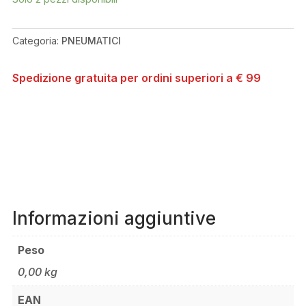
622
CLASSIC
Categoria:
PNEUMATICI
40X700C
QUANTITÀ
Spedizione gratuita per ordini superiori a € 99
Informazioni aggiuntive
Peso
0,00 kg
EAN