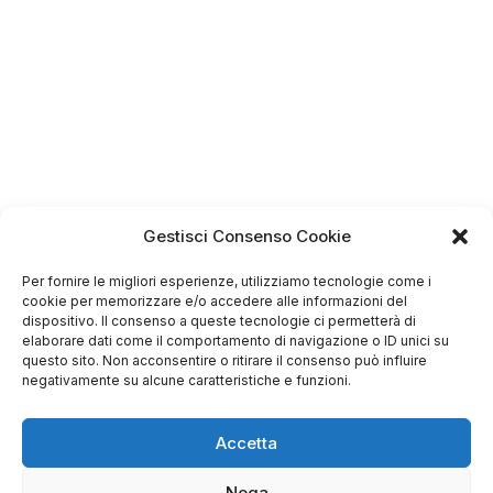
Gestisci Consenso Cookie
Per fornire le migliori esperienze, utilizziamo tecnologie come i
cookie per memorizzare e/o accedere alle informazioni del
dispositivo. Il consenso a queste tecnologie ci permetterà di
4.75
elaborare dati come il comportamento di navigazione o ID unici su
Basato su
questo sito. Non acconsentire o ritirare il consenso può influire
349
recensioni
di tutti i tempi
negativamente su alcune caratteristiche e funzioni.
Valutazione
Come raccogliamo le recensioni?
Accetta
Salvatore
verificato
Nega