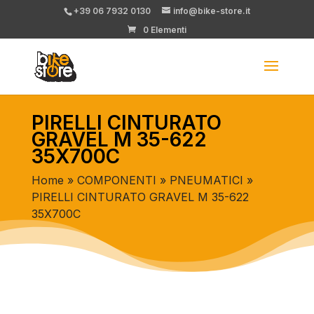
+39 06 7932 0130
info@bike-store.it
0 Elementi
PIRELLI CINTURATO
GRAVEL M 35-622
35X700C
Home
»
COMPONENTI
»
PNEUMATICI
»
PIRELLI CINTURATO GRAVEL M 35-622
35X700C