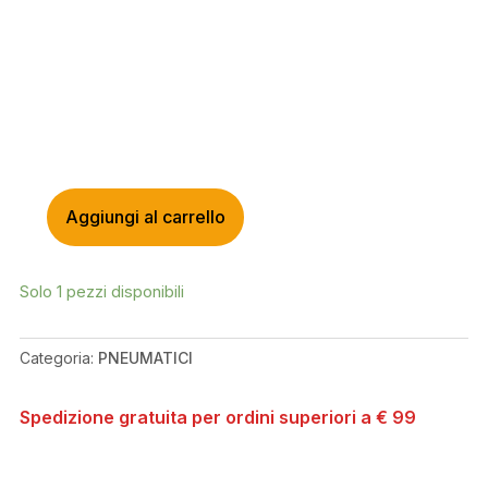
Aggiungi al carrello
PIRELLI
CINTURATO
GRAVEL
Solo 1 pezzi disponibili
M
35-
622
Categoria:
PNEUMATICI
35X700C
QUANTITÀ
Spedizione gratuita per ordini superiori a € 99