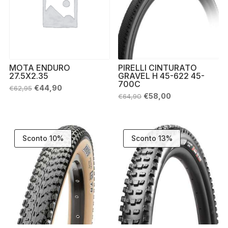
MOTA ENDURO
PIRELLI CINTURATO
27.5X2.35
GRAVEL H 45-622 45-
700C
Il
Il
€
44,90
€
62,95
prezzo
prezzo
Il
Il
€
58,00
€
64,90
originale
attuale
prezzo
prezzo
era:
è:
originale
attuale
€62,95.
€44,90.
era:
è:
€64,90.
€58,00.
Sconto 10%
Sconto 13%