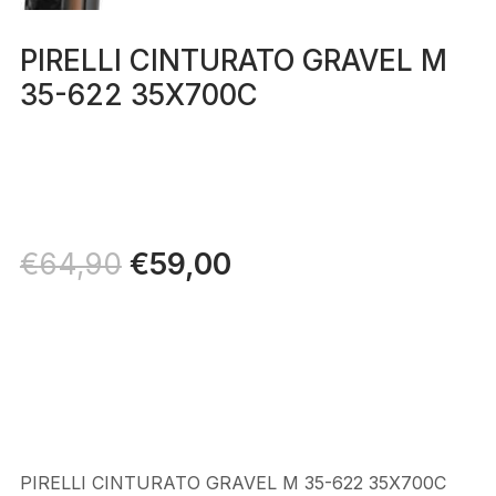
PIRELLI CINTURATO GRAVEL M
35-622 35X700C
Il
€
59,00
Il
€
64,90
prezzo
prezzo
originale
attuale
era:
è:
€64,90.
€59,00.
PIRELLI CINTURATO GRAVEL M 35-622 35X700C