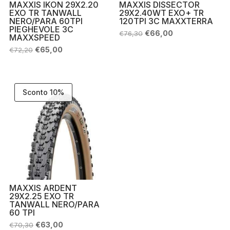
MAXXIS IKON 29X2.20
MAXXIS DISSECTOR
EXO TR TANWALL
29X2.40WT EXO+ TR
NERO/PARA 60TPI
120TPI 3C MAXXTERRA
PIEGHEVOLE 3C
Il
Il
€
66,00
€
76,30
MAXXSPEED
prezzo
prezzo
originale
attuale
Il
Il
€
65,00
€
72,20
era:
è:
prezzo
prezzo
€76,30.
€66,00.
originale
attuale
era:
è:
€72,20.
€65,00.
Sconto 10%
MAXXIS ARDENT
29X2.25 EXO TR
TANWALL NERO/PARA
60 TPI
Il
Il
€
63,00
€
70,30