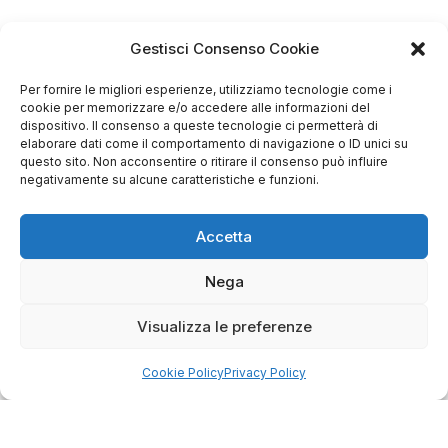
Gestisci Consenso Cookie
4.75
Per fornire le migliori esperienze, utilizziamo tecnologie come i
Basato su
cookie per memorizzare e/o accedere alle informazioni del
dispositivo. Il consenso a queste tecnologie ci permetterà di
349
recensioni
di tutti i tempi
Valutazione
elaborare dati come il comportamento di navigazione o ID unici su
questo sito. Non acconsentire o ritirare il consenso può influire
Come raccogliamo le recensioni?
negativamente su alcune caratteristiche e funzioni.
Salvatore
verificato
Accetta
Nega
Servizio clienti competente, lo consiglio.
Visualizza le preferenze
0
0
Cookie Policy
Privacy Policy
questa settimana
Commento del venditore