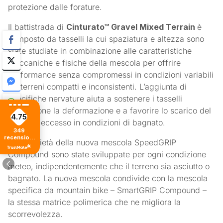
protezione dalle forature.
Il battistrada di
Cinturato™ Gravel Mixed Terrain
è
composto da tasselli la cui spaziatura e altezza sono
state studiate in combinazione alle caratteristiche
meccaniche e fisiche della mescola per offrire
performance senza compromessi in condizioni variabili
tra terreni compatti e inconsistenti. L’aggiunta di
specifiche nervature aiuta a sostenere i tasselli
limitandone la deformazione e a favorire lo scarico del
4.75
fango in eccesso in condizioni di bagnato.
349
recensioni
Le proprietà della nuova mescola SpeedGRIP
di tutti i
tempi
Compound sono state sviluppate per ogni condizione
meteo, indipendentemente che il terreno sia asciutto o
bagnato. La nuova mescola condivide con la mescola
specifica da mountain bike – SmartGRIP Compound –
la stessa matrice polimerica che ne migliora la
scorrevolezza.