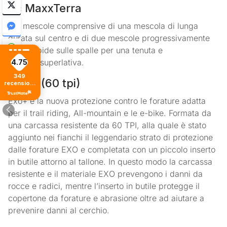
3c MaxxTerra
Tre mescole comprensive di una mescola di lunga
durata sul centro e di due mescole progressivamente
più morbide sulle spalle per una tenuta e
stabilità superlativa.
4.75
349
EXO+ (60 tpi)
recensioni
di tutti i
tempi
Exo+ è la nuova protezione contro le forature adatta
per il trail riding, All-mountain e le e-bike. Formata da
una carcassa resistente da 60 TPI, alla quale è stato
aggiunto nei fianchi il leggendario strato di protezione
dalle forature EXO e completata con un piccolo inserto
in butile attorno al tallone. In questo modo la carcassa
resistente e il materiale EXO prevengono i danni da
rocce e radici, mentre l’inserto in butile protegge il
copertone da forature e abrasione oltre ad aiutare a
prevenire danni al cerchio.