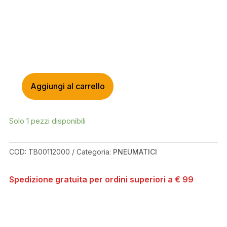
Aggiungi al carrello
MAXXIS
MINION
DHF
Solo 1 pezzi disponibili
29X2.50WT
EXO+
TR
COD:
TB00112000
Categoria:
PNEUMATICI
120TPI
3C
Spedizione gratuita per ordini superiori a € 99
MAXXTERRA
QUANTITÀ