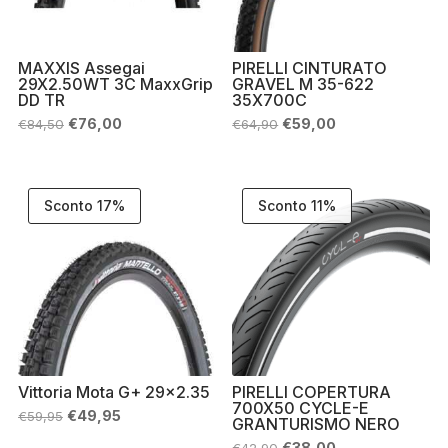
MAXXIS Assegai
PIRELLI CINTURATO
29X2.50WT 3C MaxxGrip
GRAVEL M 35-622
DD TR
35X700C
Il
Il
Il
Il
€
76,00
€
59,00
€
84,50
€
64,90
prezzo
prezzo
prezzo
prezzo
originale
attuale
originale
attuale
era:
è:
era:
è:
€84,50.
€76,00.
€64,90.
€59,00.
Sconto 17%
Sconto 11%
Vittoria Mota G+ 29×2.35
PIRELLI COPERTURA
700X50 CYCLE-E
Il
Il
€
49,95
€
59,95
GRANTURISMO NERO
prezzo
prezzo
originale
attuale
Il
Il
€
38,00
€
42,90