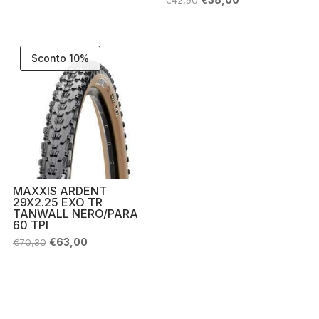
era:
è:
prezzo
prezzo
€59,95.
€49,95.
originale
attuale
era:
è:
€42,90.
€38,00.
Sconto 10%
MAXXIS ARDENT
29X2.25 EXO TR
TANWALL NERO/PARA
60 TPI
Il
Il
€
63,00
€
70,30
prezzo
prezzo
originale
attuale
era:
è:
€70,30.
€63,00.