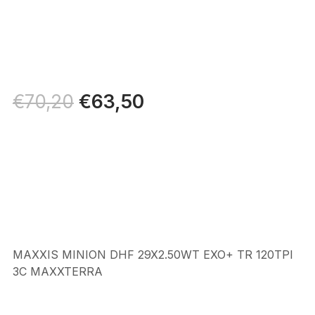
Il
€
63,50
Il
€
70,20
prezzo
prezzo
originale
attuale
era:
è:
€70,20.
€63,50.
MAXXIS MINION DHF 29X2.50WT EXO+ TR 120TPI
3C MAXXTERRA