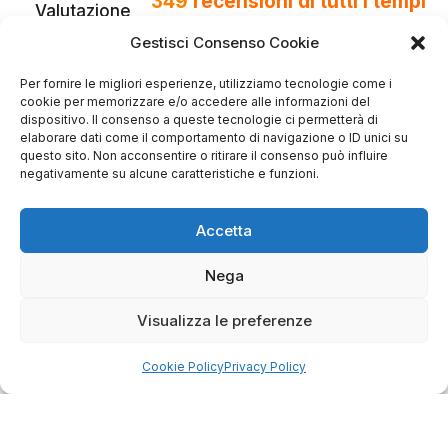
349
recensioni
di tutti i tempi
Valutazione
Gestisci Consenso Cookie
Come raccogliamo le recensioni?
Salvatore
Per fornire le migliori esperienze, utilizziamo tecnologie come i
verificato
cookie per memorizzare e/o accedere alle informazioni del
dispositivo. Il consenso a queste tecnologie ci permetterà di
elaborare dati come il comportamento di navigazione o ID unici su
questo sito. Non acconsentire o ritirare il consenso può influire
Servizio clienti competente, lo consiglio.
negativamente su alcune caratteristiche e funzioni.
Accetta
0
0
Nega
questa settimana
Commento del venditore
Visualizza le preferenze
Grazie per le tue belle parole! Siamo lieti che
l'acquisto sia andato liscio, e che possiamo
Cookie Policy
Privacy Policy
raccolte e verificate da
fornire il servizio giusto a clienti così fantastici.
Grazie ancora!