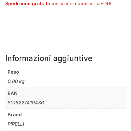
Spedizione gratuita per ordini superiori a € 99
X
2,6
QUANTITÀ
Informazioni aggiuntive
Peso
0,00 kg
EAN
8019227419436
Brand
PIRELLI