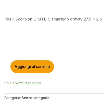
Pirelli Scorpion E-MTB S smartgrip gravity 27,5 x 2,6
Aggiungi al carrello
PIRELLI
SCORPION
E-
Solo 1 pezzi disponibili
MTB
S
SMARTGRIP
Categoria:
Senza categoria
GRAVITY
27,5