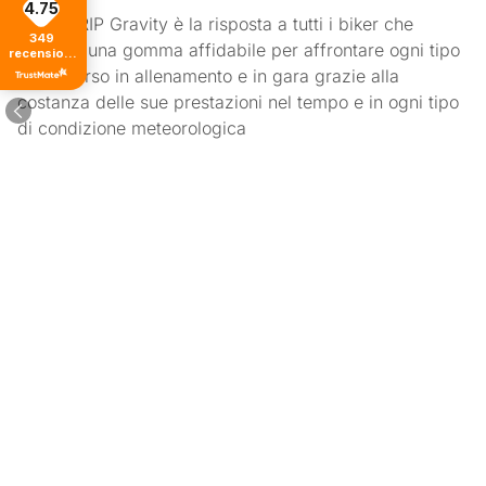
4.75
SmartGRIP Gravity è la risposta a tutti i biker che
349
cercano una gomma affidabile per affrontare ogni tipo
recensioni
di tutti i
di percorso in allenamento e in gara grazie alla
tempi
costanza delle sue prestazioni nel tempo e in ogni tipo
di condizione meteorologica