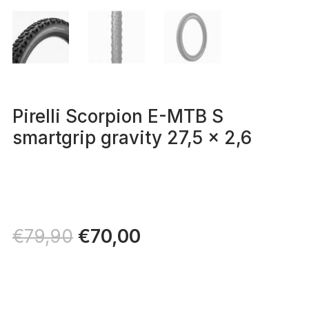
Pirelli Scorpion E-MTB S
smartgrip gravity 27,5 x 2,6
Il
€
70,00
Il
€
79,90
prezzo
prezzo
originale
attuale
era:
è:
€79,90.
€70,00.