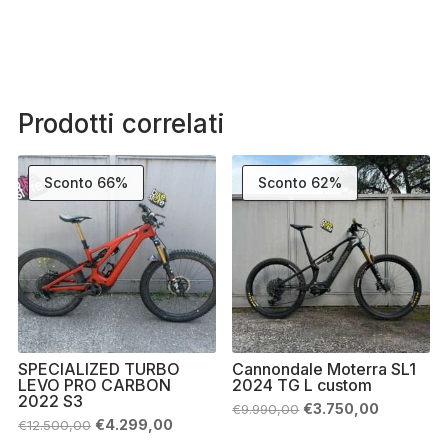
Prodotti correlati
Sconto 66%
Sconto 62%
SPECIALIZED TURBO
Cannondale Moterra SL1
LEVO PRO CARBON
2024 TG L custom
2022 S3
Il
Il
€
3.750,00
€
9.990,00
prezzo
prezzo
Il
Il
€
4.299,00
€
12.500,00
originale
attuale
prezzo
prezzo