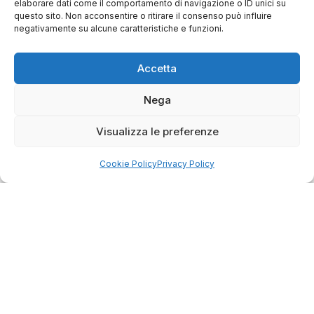
elaborare dati come il comportamento di navigazione o ID unici su
questo sito. Non acconsentire o ritirare il consenso può influire
negativamente su alcune caratteristiche e funzioni.
Accetta
Nega
Visualizza le preferenze
Cookie Policy
Privacy Policy
4.75
Basato su
349
recensioni
di tutti i tempi
Valutazione