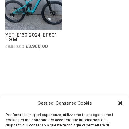
YETI E160 2024, EP801
TG M
Il
Il
€
3.900,00
€
8.999,00
prezzo
prezzo
originale
attuale
era:
è:
€8.999,00.
€3.900,00.
Gestisci Consenso Cookie
Per fornire le migliori esperienze, utilizziamo tecnologie come i
cookie per memorizzare e/o accedere alle informazioni del
dispositivo. Il consenso a queste tecnologie ci permetterà di