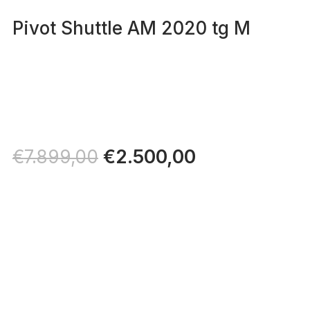
Pivot Shuttle AM 2020 tg M
Il
€
2.500,00
Il
€
7.899,00
prezzo
prezzo
originale
attuale
era:
è:
€7.899,00.
€2.500,00.