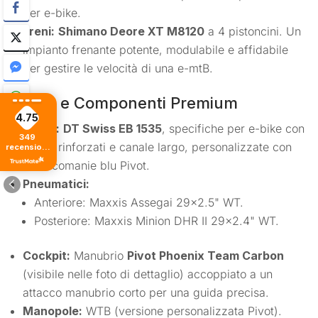
per e-bike.
Freni:
Shimano Deore XT M8120
a 4 pistoncini. Un
impianto frenante potente, modulabile e affidabile
per gestire le velocità di una e-mtB.
Ruote e Componenti Premium
4.75
Ruote:
DT Swiss EB 1535
, specifiche per e-bike con
349
mozzi rinforzati e canale largo, personalizzate con
recensioni
di tutti i
decalcomanie blu Pivot.
tempi
Pneumatici:
Anteriore: Maxxis Assegai 29×2.5" WT.
Posteriore: Maxxis Minion DHR II 29×2.4" WT.
Cockpit:
Manubrio
Pivot Phoenix Team Carbon
(visibile nelle foto di dettaglio) accoppiato a un
attacco manubrio corto per una guida precisa.
Manopole:
WTB (versione personalizzata Pivot).