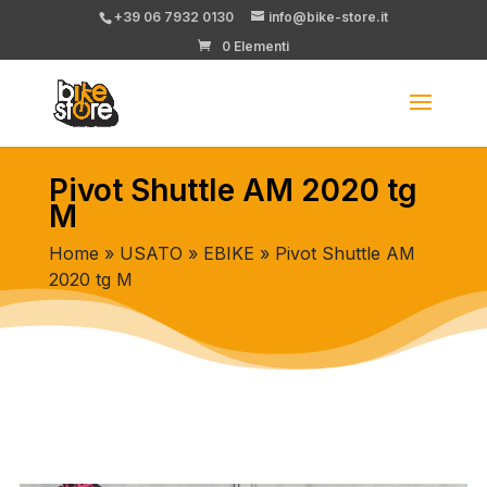
+39 06 7932 0130
info@bike-store.it
0 Elementi
Pivot Shuttle AM 2020 tg
M
Home
»
USATO
»
EBIKE
» Pivot Shuttle AM
2020 tg M