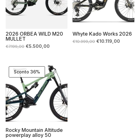
2026 ORBEA WILD M20
Whyte Kado Works 2026
MULLET
Il
Il
€
10.119,00
€
10.999,00
prezzo
prezzo
Il
Il
€
5.500,00
€
7.199,00
originale
attuale
prezzo
prezzo
era:
è:
originale
attuale
€10.999,00.
€10.119,0
era:
è:
€7.199,00.
€5.500,00.
Sconto 36%
Rocky Mountain Altitude
powerplay alloy 50