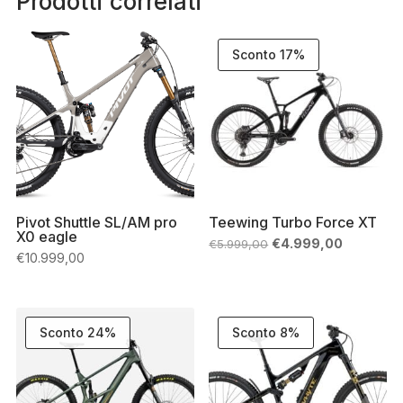
Prodotti correlati
Sconto 17%
Pivot Shuttle SL/AM pro
Teewing Turbo Force XT
X0 eagle
Il
Il
€
4.999,00
€
5.999,00
prezzo
prezzo
€
10.999,00
originale
attuale
era:
è:
€5.999,00.
€4.999,00
Sconto 24%
Sconto 8%