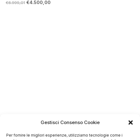
Il
Il
€
4.500,00
€
6.999,01
prezzo
prezzo
originale
attuale
era:
è:
€6.999,01.
€4.500,00.
Gestisci Consenso Cookie
Per fornire le migliori esperienze, utilizziamo tecnologie come i