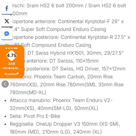
Dischi: Sram HS2 6 bolt 200mm / Sram HS2 6 bolt
200mm
Copertone anteriore: Continental Kyrptotal-F 29" x
2.4" Super Soft Compound Enduro Casing
Copertone posteriore: Continental Kyrptotal-R 27.5" x
2.6" Soft Compound Enduro Casing
Cerchi: DT Swiss Hybrid HX1501, 30mm, 29/27.5”
4.75
Mozzo anteriore: DT Swisss, 110x15mm
349
Mozzo posteriore: DT Swiss, HG Driver, 157x12mm
recensioni
di tutti i
Manubrio: Phoenix Team Carbon, 20mm Rise
tempi
760mm(XS), 20mm Rise 780mm(SM), 35mm Rise
780mm(MD-XL)
Attacco manubrio: Phoenix Team Enduro V2-
32mm(XS), 40mm(SM-LG), 50mm(XL)
Sella: Pivot Pro E-Bike
Reggisella: OneUp Dropper V3 150mm (XS-SM),
180mm (MD), 210mm (LG), 240mm (XL)