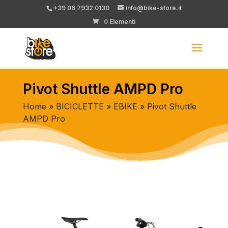
+39 06 7932 0130
info@bike-store.it
0 Elementi
Pivot Shuttle AMPD Pro
Home
»
BICICLETTE
»
EBIKE
» Pivot Shuttle
AMPD Pro