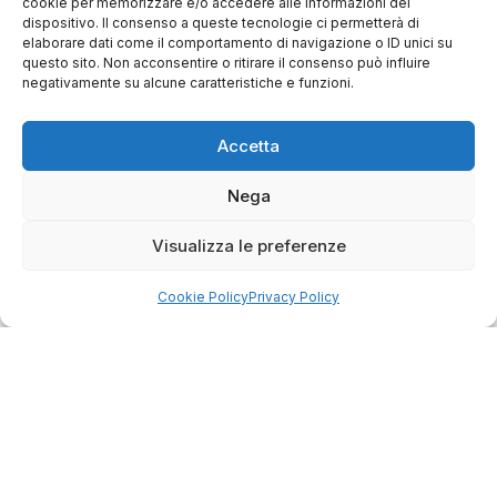
cookie per memorizzare e/o accedere alle informazioni del
dispositivo. Il consenso a queste tecnologie ci permetterà di
elaborare dati come il comportamento di navigazione o ID unici su
questo sito. Non acconsentire o ritirare il consenso può influire
negativamente su alcune caratteristiche e funzioni.
Accetta
Nega
Visualizza le preferenze
4.75
Basato su
Cookie Policy
Privacy Policy
349
recensioni
di tutti i tempi
Valutazione
Come raccogliamo le recensioni?
Salvatore
verificato