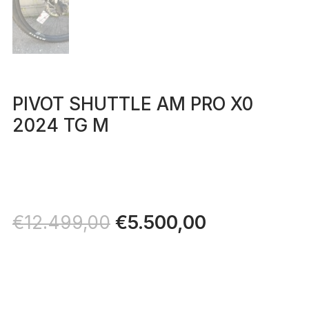
PIVOT SHUTTLE AM PRO X0
2024 TG M
Il
€
5.500,00
Il
€
12.499,00
prezzo
prezzo
originale
attuale
era:
è:
€12.499,00.
€5.500,00.