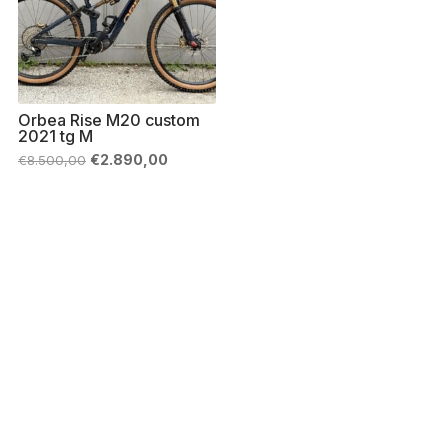
Orbea Rise M20 custom
2021 tg M
Il
Il
€
2.890,00
€
8.500,00
prezzo
prezzo
originale
attuale
era:
è:
€8.500,00.
€2.890,00.