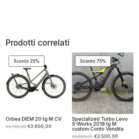
Prodotti correlati
Sconto 25%
Sconto 75%
Orbea DIEM 20 tg M CV
Specialized Turbo Levo
S-Works 2018 tg M
Il
Il
€
3.600,00
€
4.799,00
custom Conto Vendita
prezzo
prezzo
originale
attuale
Il
Il
€
2.500,00
€
9.990,00