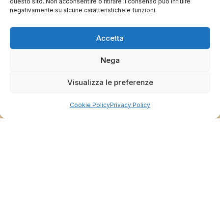
questo sito. Non acconsentire o ritirare il consenso può influire
negativamente su alcune caratteristiche e funzioni.
0
0
Accetta
questa settimana
Commento del venditore
Nega
Grazie per le tue belle parole! Siamo lieti che
Visualizza le preferenze
l'acquisto sia andato liscio, e che possiamo
raccolte e verificate da
fornire il servizio giusto a clienti così fantastici.
Grazie ancora!
Cookie Policy
Privacy Policy
Dalla passione per il ciclismo e per le biciclette nasce il
team Bike-Store