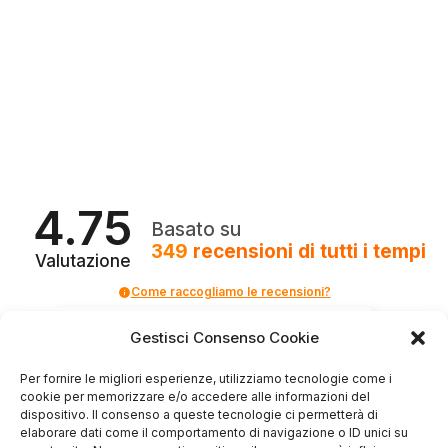
4.75
Basato su
349
recensioni
di tutti i tempi
Valutazione
Come raccogliamo le recensioni?
Salvatore
Gestisci Consenso Cookie
verificato
Per fornire le migliori esperienze, utilizziamo tecnologie come i
cookie per memorizzare e/o accedere alle informazioni del
dispositivo. Il consenso a queste tecnologie ci permetterà di
Servizio clienti competente, lo consiglio.
elaborare dati come il comportamento di navigazione o ID unici su