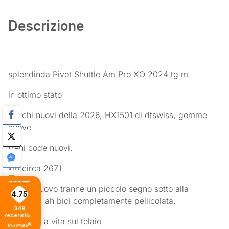
Descrizione
splendinda Pivot Shuttle Am Pro XO 2024 tg m
in ottimo stato
Cerchi nuovi della 2026, HX1501 di dtswiss, gomme
nuove
freni code nuovi.
km circa 2671
pari al nuovo tranne un piccolo segno sotto alla
4.75
pellicola, ah bici completamente pellicolata.
349
recensioni
garanzia a vita sul telaio
di tutti i