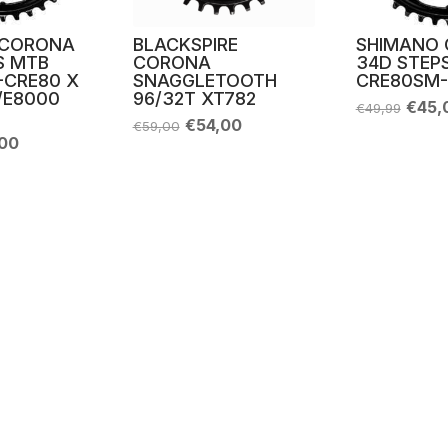
 CORONA
BLACKSPIRE
SHIMANO
S MTB
CORONA
34D STEP
-CRE80 X
SNAGGLETOOTH
CRE80SM-
/E8000
96/32T XT782
Il
€
45,
€
49,99
prez
Il
Il
€
54,00
€
59,00
origi
prezzo
prezzo
Il
00
era:
originale
attuale
zo
prezzo
€49,
era:
è:
nale
attuale
€59,00.
€54,00.
è:
99.
€89,00.