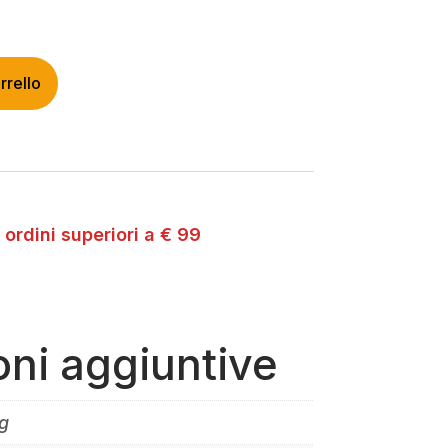
rrello
 ordini superiori a € 99
oni aggiuntive
g