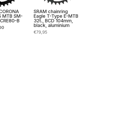
 CORONA
SRAM chainring
S MTB SM-
Eagle T-Type E-MTB
CRE80-B
32t., BCD 104mm,
black, aluminium
Il
00
zo
prezzo
€
79,95
nale
attuale
è:
99.
€45,00.