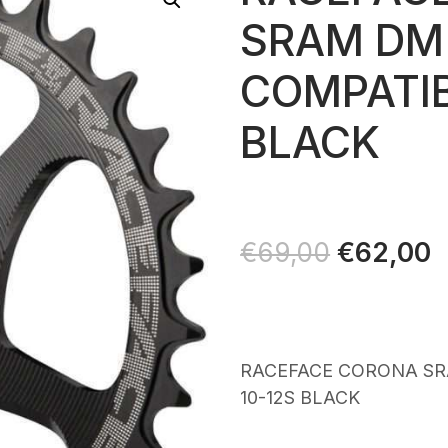
SRAM DM 
COMPATIB
BLACK
Il
€
62,00
Il
€
69,00
prezzo
p
originale
a
era:
è
€69,00.
€
RACEFACE CORONA SR
10-12S BLACK