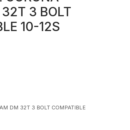
32T 3 BOLT
LE 10-12S
rezzo
ttuale
:
62,00.
AM DM 32T 3 BOLT COMPATIBLE