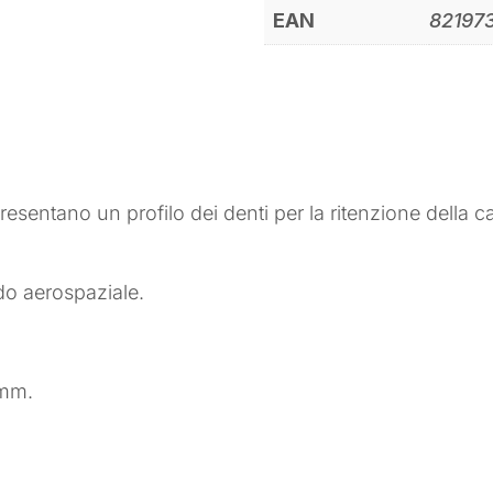
EAN
82197
entano un profilo dei denti per la ritenzione della c
do aerospaziale.
 mm.