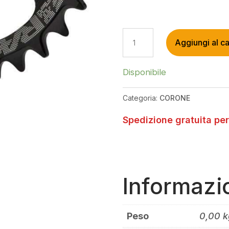
RACEFACE
Aggiungi al ca
CORONA
SRAM
DM
Disponibile
32T
3
Categoria:
CORONE
BOLT
COMPATIBLE
Spedizione gratuita per
10-
12S
BLACK
QUANTITÀ
Informazi
Peso
0,00 k