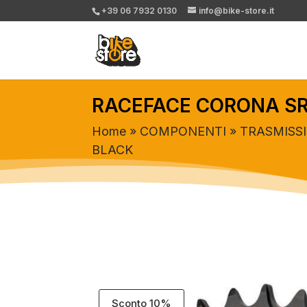
+39 06 7932 0130
info@bike-store.it
RACEFACE CORONA SR
Home
»
COMPONENTI
»
TRASMISS
BLACK
Sconto 10%