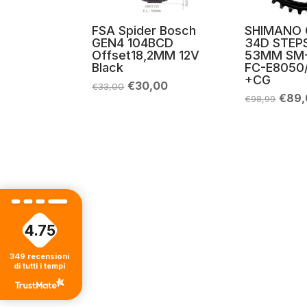
FSA Spider Bosch
SHIMANO
GEN4 104BCD
34D STEP
Offset18,2MM 12V
53MM SM
Black
FC-E8050
+CG
Il
Il
€
30,00
€
33,00
prezzo
prezzo
Il
€
89,
€
98,99
originale
attuale
prez
era:
è:
origi
€33,00.
€30,00.
era:
€98,
4.75
349
recensioni
di tutti i tempi