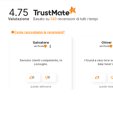
4.75
Valutazione
Basato su
349
recensioni
di tutti i tempi
Come raccogliamo le recensioni?
Salvatore
Oliver
verificato
verificato
Servizio clienti competente, lo
I found a very nice 
consiglio.
bike here! 
0
0
1
questa settimana
questo mes
Commento del venditore
Commento del v
Grazie per le tue belle parole! Siamo
Grazie per una recens
lieti che l'acquisto sia andato liscio,
positiva - è un piacere 
e che possiamo fornire il servizio
così! Apprezziamo il t