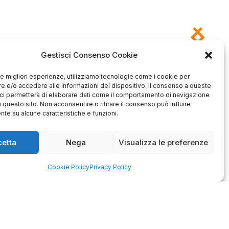
Gestisci Consenso Cookie
 le migliori esperienze, utilizziamo tecnologie come i cookie per
 e/o accedere alle informazioni del dispositivo. Il consenso a queste
Antonio
Marco
verificato
verificato
ci permetterà di elaborare dati come il comportamento di navigazione
u questo sito. Non acconsentire o ritirare il consenso può influire
Ottimo approccio al cliente.
te su alcune caratteristiche e funzioni.
Consegna ottima, senza intoppi.
odotto è conforme alla
Senza dubbio un'azienda di alto
zione, sono soddisfatto
livello. Lo consiglio. La confezione
dell'acquisto.
è davvero bella, sembra fatta
cetta
Nega
Visualizza le preferenze
apposta per me.
1
0
3
0
Cookie Policy
Privacy Policy
questo mese
questo mese
mmento del venditore
Commento del venditore
enti della tua bella
Ci rende molto felici vedere la tua
 e della fiducia. Siamo
fantastica recensione! Lavoriamo
lienti fantastici come te.
sodo per soddisfare le esigenze di