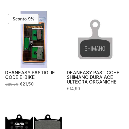
Sconto 9%
DEANEASY PASTIGLIE
DEANEASY PASTICCHE
CODE E-BIKE
SHIMANO DURA ACE
ULTEGRA ORGANICHE
Il
Il
€
21,50
€
23,50
prezzo
prezzo
€
14,90
originale
attuale
era:
è:
€23,50.
€21,50.