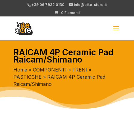
+39 06 7932 0130
info@bike-store.it
0 Elementi
RAICAM 4P Ceramic Pad
Raicam/Shimano
Home
»
COMPONENTI
»
FRENI
»
PASTICCHE
» RAICAM 4P Ceramic Pad
Raicam/Shimano