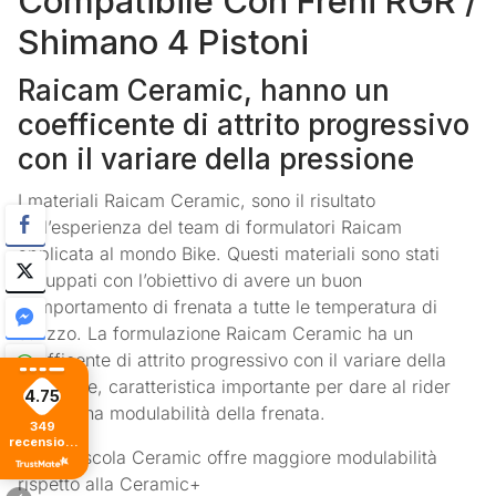
Compatibile Con Freni RGR /
Shimano 4 Pistoni
Raicam Ceramic, hanno un
coefficente di attrito progressivo
con il variare della pressione
I materiali Raicam Ceramic, sono il risultato
dell’esperienza del team di formulatori Raicam
applicata al mondo Bike. Questi materiali sono stati
sviluppati con l’obiettivo di avere un buon
comportamento di frenata a tutte le temperatura di
utilizzo. La formulazione Raicam Ceramic ha un
coefficente di attrito progressivo con il variare della
pressione, caratteristica importante per dare al rider
4.75
una buona modulabilità della frenata.
349
recensioni
– La mescola Ceramic offre maggiore modulabilità
di tutti i
tempi
rispetto alla Ceramic+