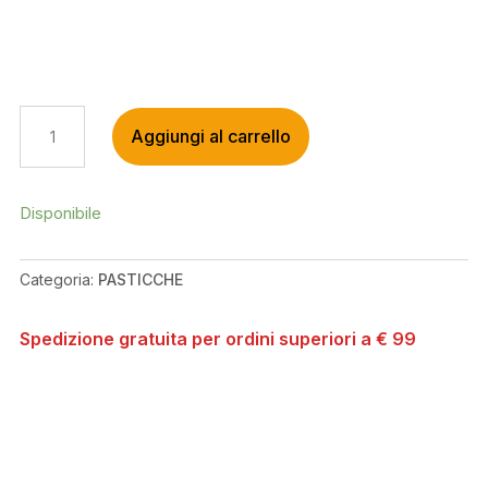
RAICAM
Aggiungi al carrello
4P
CERAMIC
PAD
RAICAM/SHIMANO
Disponibile
QUANTITÀ
Categoria:
PASTICCHE
Spedizione gratuita per ordini superiori a € 99