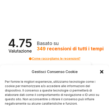
4.75
Basato su
349
recensioni
di tutti i tempi
Valutazione
Come raccogliamo le recensioni?
Salvatore
Gestisci Consenso Cookie
verificato
Per fornire le migliori esperienze, utilizziamo tecnologie come i
cookie per memorizzare e/o accedere alle informazioni del
Servizio clienti competente, lo consiglio.
dispositivo. Il consenso a queste tecnologie ci permetterà di
elaborare dati come il comportamento di navigazione o ID unici su
questo sito. Non acconsentire o ritirare il consenso può influire
negativamente su alcune caratteristiche e funzioni.
0
0