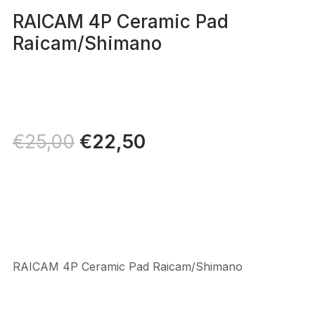
RAICAM 4P Ceramic Pad
Raicam/Shimano
Il
€
22,50
Il
€
25,00
prezzo
prezzo
originale
attuale
era:
è:
€25,00.
€22,50.
RAICAM 4P Ceramic Pad Raicam/Shimano