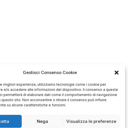
era:
è:
€12.500,00.
€4.299,00.
Gestisci Consenso Cookie
 le migliori esperienze, utilizziamo tecnologie come i cookie per
 e/o accedere alle informazioni del dispositivo. Il consenso a queste
ci permetterà di elaborare dati come il comportamento di navigazione
u questo sito. Non acconsentire o ritirare il consenso può influire
te su alcune caratteristiche e funzioni.
cetta
Nega
Visualizza le preferenze