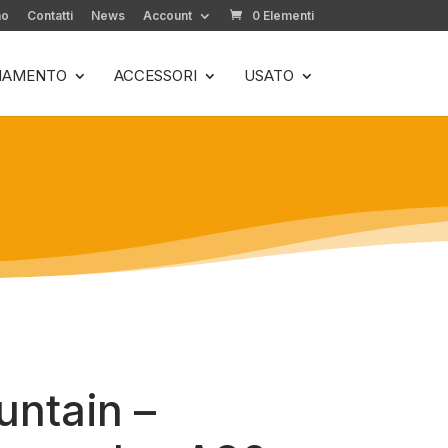
mo
Contatti
News
Account
0 Elementi
LIAMENTO
ACCESSORI
USATO
ntain –