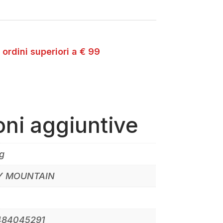
 ordini superiori a € 99
oni aggiuntive
g
Y MOUNTAIN
484045291