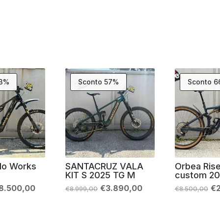
23%
Sconto 57%
Sconto 
do Works
SANTACRUZ VALA
Orbea Ris
KIT S 2025 TG M
custom 20
Il
Il
Il
Il
8.500,00
€
3.890,00
€
€
8.999,00
€
8.500,00
rezzo
prezzo
prezzo
prezzo
pr
riginale
attuale
originale
attuale
or
ra:
è:
era:
è:
er
10.999,00.
€8.500,00.
€8.999,00.
€3.890,00.
€8