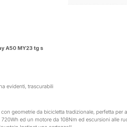
lay A50 MY23 tg s
a evidenti, trascurabili
on geometrie da bicicletta tradizionale, perfetta per a
 720Wh ed un motore da 108Nm ed escursioni alle ruot