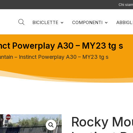
Chi sia
BICICLETTE
COMPONENTI
ABBIG
inct Powerplay A30 – MY23 tg s
tain – Instinct Powerplay A30 – MY23 tg s
Rocky Mou