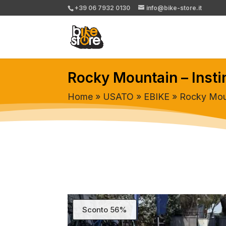
+39 06 7932 0130
info@bike-store.it
Rocky Mountain – Inst
Home
»
USATO
»
EBIKE
» Rocky Moun
Sconto 56%