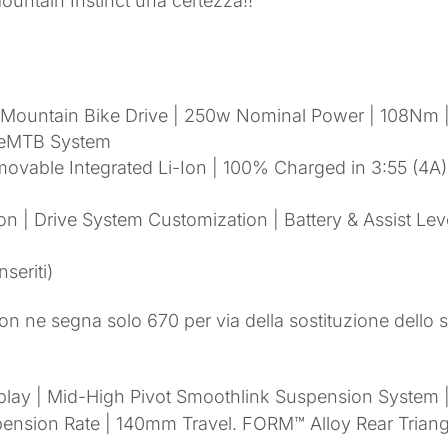
ountain Instinct una certezza!!
 Mountain Bike Drive | 250w Nominal Power | 108Nm 
1 eMTB System
ovable Integrated Li-Ion | 100% Charged in 3:55 (4A)
| Drive System Customization | Battery & Assist Leve
nseriti)
n ne segna solo 670 per via della sostituzione dello 
splay | Mid-High Pivot Smoothlink Suspension System |
ension Rate | 140mm Travel. FORM™ Alloy Rear Triang