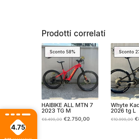
Prodotti correlati
Sconto 58%
Sconto 
HAIBIKE ALL MTN 7
Whyte Ka
2023 TG M
2026 tg L
Il
Il
Il
€
2.750,00
€
€
6.499,00
€
10.999,00
prezzo
prezzo
p
4.75
originale
attuale
o
era:
è:
e
€6.499,00.
€2.750,00.
€