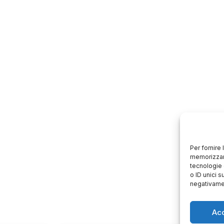
Per fornire
memorizzare
tecnologie 
o ID unici s
negativamen
Ac