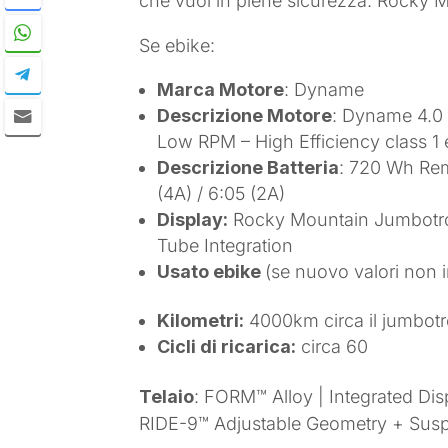
che vuoi in piene sicurezza. Rocky M
Se ebike:
Marca Motore
: Dyname
Descrizione Motore
: Dyname 4.0
Low RPM – High Efficiency class 
Descrizione Batteria
: 720 Wh Rem
(4A) / 6:05 (2A)
Display:
Rocky Mountain Jumbotron 
Tube Integration
Usato ebike
(se nuovo valori non i
Kilometri:
4000km circa il jumbotro
Cicli di ricarica:
circa 60
Telaio
: FORM™ Alloy | Integrated Di
RIDE-9™ Adjustable Geometry + Susp