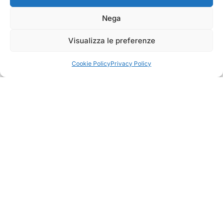
Nega
Visualizza le preferenze
Cookie Policy
Privacy Policy
4.75
Basato su
349
recensioni
di tutti i tempi
Valutazione
Come raccogliamo le recensioni?
Salvatore
verificato
Servizio clienti competente, lo consiglio.
0
0