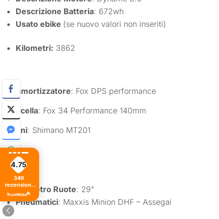
Descrizione Batteria
: 672wh
Usato ebike
(se nuovo valori non inseriti)
Kilometri:
3862
Ammortizzatore
: Fox DPS performance
Forcella
: Fox 34 Performance 140mm
Freni
: Shimano MT201
4.75
Ruote
:
349
recensioni
Diametro Ruote
: 29"
di tutti i
tempi
Pneumatici
: Maxxis Minion DHF – Assegai