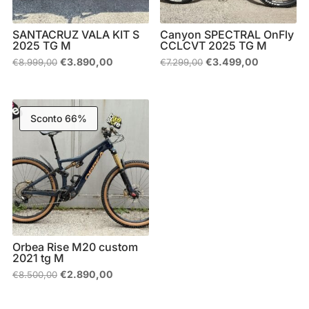
SANTACRUZ VALA KIT S
Canyon SPECTRAL OnFly
2025 TG M
CCLCVT 2025 TG M
Il
Il
Il
Il
€
3.890,00
€
3.499,00
€
8.999,00
€
7.299,00
prezzo
prezzo
prezzo
prezzo
originale
attuale
originale
attuale
era:
è:
era:
è:
€8.999,00.
€3.890,00.
€7.299,00.
€3.499,00
Sconto 66%
Orbea Rise M20 custom
2021 tg M
Il
Il
€
2.890,00
€
8.500,00
prezzo
prezzo
originale
attuale
era:
è: