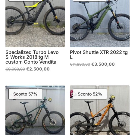
Specialized Turbo Levo
Pivot Shuttle XTR 2022 tg
S-Works 2018 tg M
L
custom Conto Vendita
Il
Il
€
3.500,00
€
11.890,00
prezzo
prezzo
Il
Il
€
2.500,00
€
9.990,00
originale
attuale
prezzo
prezzo
era:
è:
originale
attuale
€11.890,00.
€3.500,0
era:
è:
€9.990,00.
€2.500,00.
Sconto 57%
Sconto 52%