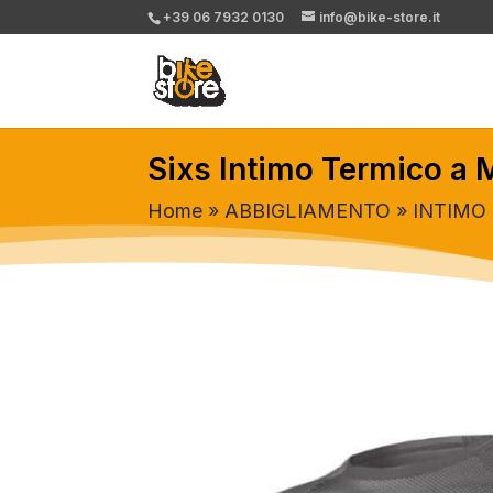
+39 06 7932 0130
info@bike-store.it
Sixs Intimo Termico a
Home
»
ABBIGLIAMENTO
»
INTIMO