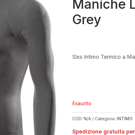
Maniche 
Grey
Sixs Intimo Termico a M
Esaurito
COD:
N/A
Categoria:
INTIMO
Spedizione gratuita per