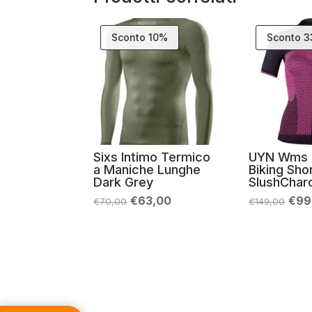
Sconto 10%
Sconto 
Sixs Intimo Termico
UYN Wms 
a Maniche Lunghe
Biking Sho
Dark Grey
SlushCharc
Il
Il
Il
€
63,00
€
99
€
70,00
€
149,00
prezzo
prezzo
pre
originale
attuale
orig
era:
è:
era:
€70,00.
€63,00.
€14