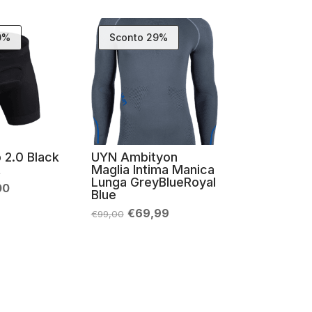
0%
Sconto 29%
 2.0 Black
UYN Ambityon
t
Maglia Intima Manica
Lunga GreyBlueRoyal
Il
00
Blue
zo
prezzo
nale
attuale
Il
Il
€
69,99
€
99,00
è:
prezzo
prezzo
99.
€57,00.
originale
attuale
era:
è:
€99,00.
€69,99.