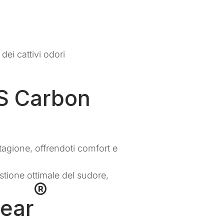
ei cattivi odori
XS Carbon
tagione, offrendoti comfort e
stione ottimale del sudore,
®
wear