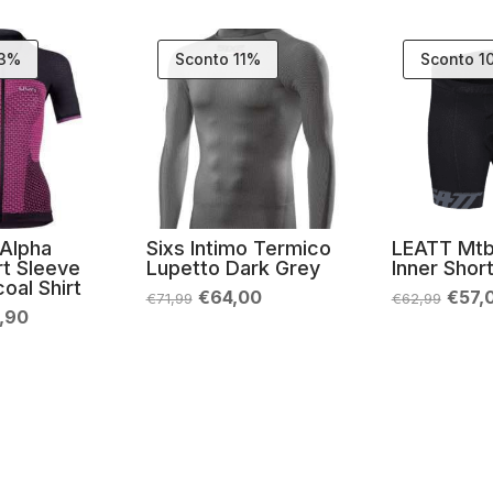
33%
Sconto 11%
Sconto 1
Alpha
Sixs Intimo Termico
LEATT Mtb
rt Sleeve
Lupetto Dark Grey
Inner Shor
oal Shirt
Il
Il
Il
€
64,00
€
57,
€
71,99
€
62,99
prezzo
prezzo
prez
Il
,90
originale
attuale
origi
zzo
prezzo
era:
è:
era:
inale
attuale
€71,99.
€64,00.
€62,
è:
9,00.
€99,90.