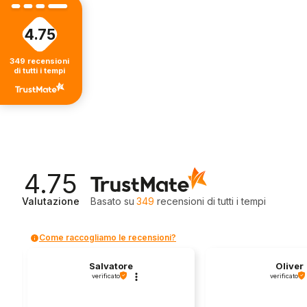
4.75
349
recensioni
di tutti i tempi
4.75
Valutazione
Basato su
349
recensioni
di tutti i tempi
Come raccogliamo le recensioni?
Salvatore
Oliver
verificato
verificato