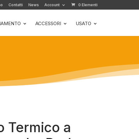
mo
Contatti
News
Account
0 Elementi
LIAMENTO
ACCESSORI
USATO
mo Termico a