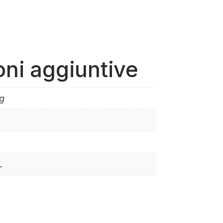
oni aggiuntive
g
L