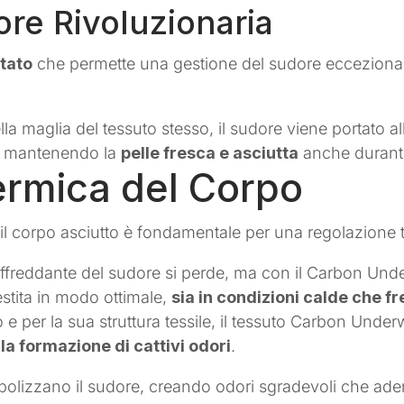
re Rivoluzionaria
ttato
che permette una gestione del sudore eccezional
lla maglia del tessuto stesso, il sudore viene portato a
e, mantenendo la
pelle fresca e asciutta
anche durante 
ermica del Corpo
il corpo asciutto è fondamentale per una regolazione t
raffreddante del sudore si perde, ma con il Carbon Un
stita in modo ottimale,
sia in condizioni calde che f
o e per la sua struttura tessile, il tessuto Carbon Unde
la formazione di cattivi odori
.
metabolizzano il sudore, creando odori sgradevoli che a