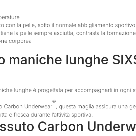
mperature
o con la pelle, sotto il normale abbigliamento sportivo
ene la pelle sempre asciutta, contrasta la formazione d
ione corporea
lo maniche lunghe SI
niche lunghe è progettata per accompagnarti in ogni s
®
suto Carbon Underwear
, questa maglia assicura una ge
ta e fresca durante l’attività sportiva.
Tessuto Carbon Under