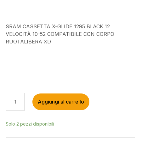
€411,00.
€350,00.
SRAM CASSETTA X-GLIDE 1295 BLACK 12
VELOCITÀ 10-52 COMPATIBILE CON CORPO
RUOTALIBERA XD
SRAM
Aggiungi al carrello
CASSETTA
X-
GLIDE
1295
Solo 2 pezzi disponibili
BLACK
12