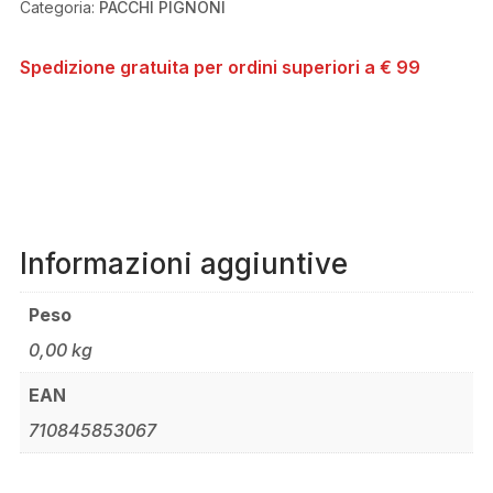
Categoria:
PACCHI PIGNONI
VELOCITÀ
10-
52
Spedizione gratuita per ordini superiori a € 99
COMPATIBILE
CON
CORPO
RUOTALIBERA
XD
QUANTITÀ
Informazioni aggiuntive
Peso
0,00 kg
EAN
710845853067