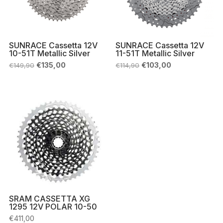
SUNRACE Cassetta 12V
SUNRACE Cassetta 12V
10-51T Metallic Silver
11-51T Metallic Silver
Il
Il
Il
Il
€
135,00
€
103,00
€
149,90
€
114,90
prezzo
prezzo
prezzo
prezzo
originale
attuale
originale
attuale
era:
è:
era:
è:
€149,90.
€135,00.
€114,90.
€103,00.
SRAM CASSETTA XG
1295 12V POLAR 10-50
€
411,00