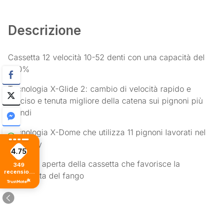
Descrizione
Cassetta 12 velocità 10-52 denti con una capacità del
520%
Tecnologia X-Glide 2: cambio di velocità rapido e
preciso e tenuta migliore della catena sui pignoni più
grandi
Tecnologia X-Dome che utilizza 11 pignoni lavorati nel
chromoly
4.75
Struttura aperta della cassetta che favorisce la
349
recensioni
fuoriuscita del fango
di tutti i
tempi