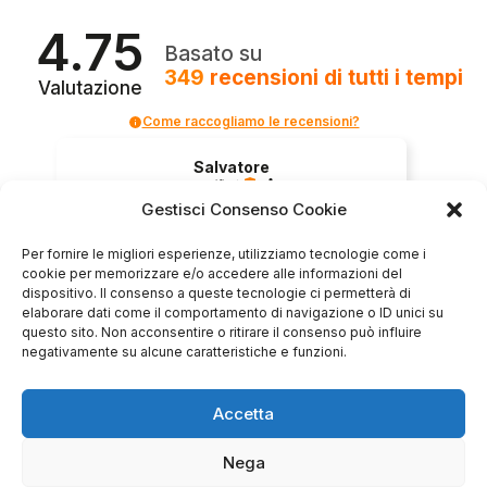
4.75
Basato su
349
recensioni
di tutti i tempi
Valutazione
Come raccogliamo le recensioni?
Salvatore
verificato
Gestisci Consenso Cookie
Per fornire le migliori esperienze, utilizziamo tecnologie come i
Servizio clienti competente, lo consiglio.
cookie per memorizzare e/o accedere alle informazioni del
dispositivo. Il consenso a queste tecnologie ci permetterà di
elaborare dati come il comportamento di navigazione o ID unici su
questo sito. Non acconsentire o ritirare il consenso può influire
0
0
negativamente su alcune caratteristiche e funzioni.
questa settimana
Accetta
Commento del venditore
Grazie per le tue belle parole! Siamo lieti che
Nega
l'acquisto sia andato liscio, e che possiamo