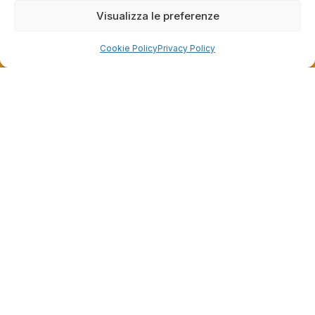
raccolte e verificate da
fornire il servizio giusto a clienti così fantastici.
Visualizza le preferenze
Grazie ancora!
Cookie Policy
Privacy Policy
Dalla passione per il ciclismo e per le biciclette nasce il
team Bike-Store
Store
Via Tancredi Canonico 29
00173 Roma