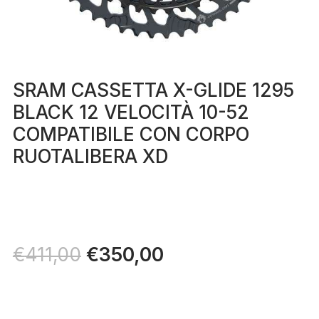
SRAM CASSETTA X-GLIDE 1295
BLACK 12 VELOCITÀ 10-52
COMPATIBILE CON CORPO
RUOTALIBERA XD
Il
€
350,00
Il
€
411,00
prezzo
prezzo
originale
attuale
era:
è: