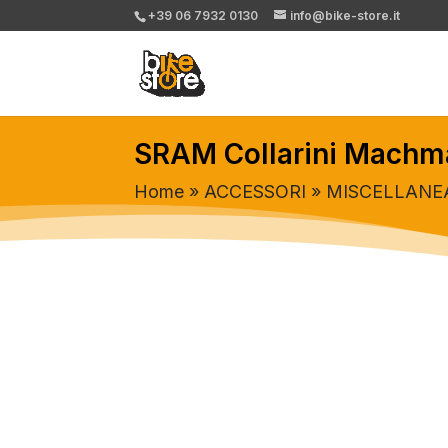
+39 06 7932 0130
info@bike-store.it
SRAM Collarini Machm
Home
»
ACCESSORI
»
MISCELLANE