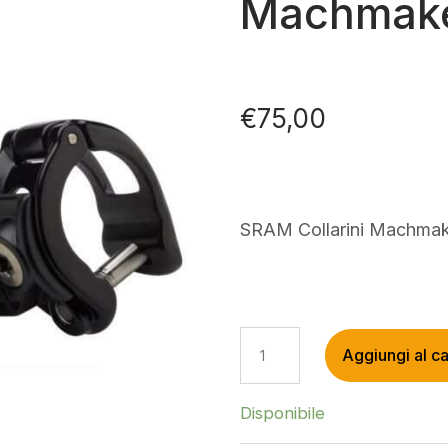
Machmak
€
75,00
SRAM Collarini Machma
SRAM
Aggiungi al ca
COLLARINI
MACHMAKER
QUANTITÀ
Disponibile