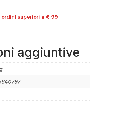
 ordini superiori a € 99
oni aggiuntive
g
5640797