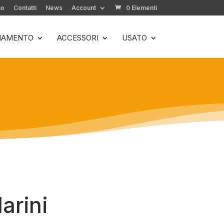
mo
Contatti
News
Account
0 Elementi
LIAMENTO
ACCESSORI
USATO
arini