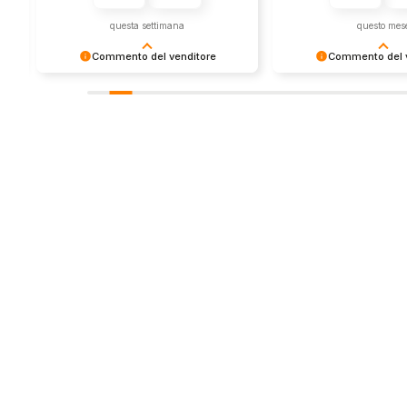
questa settimana
questo mes
Commento del venditore
Commento del v
Grazie per le tue belle parole! Siamo
Grazie per una recens
lieti che l'acquisto sia andato liscio,
positiva - è un piacere 
e che possiamo fornire il servizio
così! Apprezziamo il t
giusto a clienti così fantastici. Grazie
sforzo che metti nel c
ancora!
tua esperienza con no
in giro!
Store
Via Tancr
Dalla passione per il
Canonico
ciclismo e per le
00173 Ro
biciclette nasce il
+39 06 7
team Bike-Store
info@bike-
WhatsAp