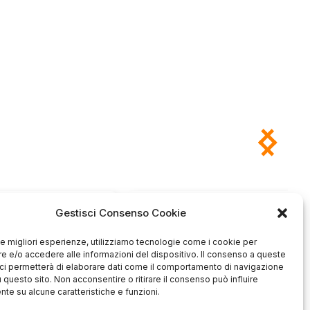
Antonio
Marco
Gestisci Consenso Cookie
verificato
verificato
Ottimo approccio al cliente.
 le migliori esperienze, utilizziamo tecnologie come i cookie per
Consegna ottima, senza intoppi.
odotto è conforme alla
 e/o accedere alle informazioni del dispositivo. Il consenso a queste
Senza dubbio un'azienda di alto
zione, sono soddisfatto
ci permetterà di elaborare dati come il comportamento di navigazione
livello. Lo consiglio. La confezione
dell'acquisto.
u questo sito. Non acconsentire o ritirare il consenso può influire
è davvero bella, sembra fatta
te su alcune caratteristiche e funzioni.
apposta per me.
1
0
3
0