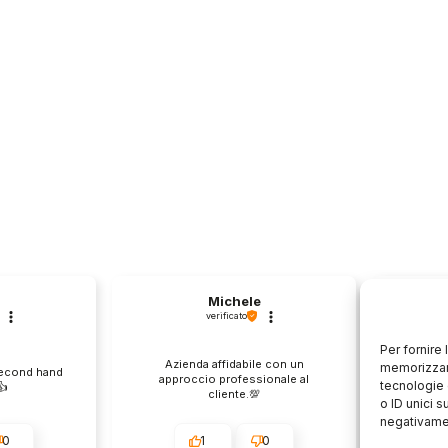
Michele
verificato
Per fornire
Azienda affidabile con un
Il pr
memorizzare
second hand
approccio professionale al
descri
tecnologie 
️
cliente.💯
o ID unici s
negativamen
0
1
0