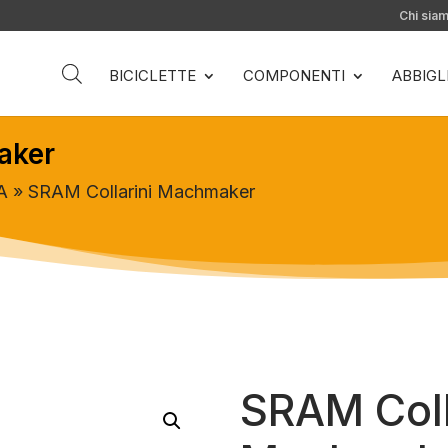
Chi sia
BICICLETTE
COMPONENTI
ABBIG
aker
A
» SRAM Collarini Machmaker
SRAM Coll