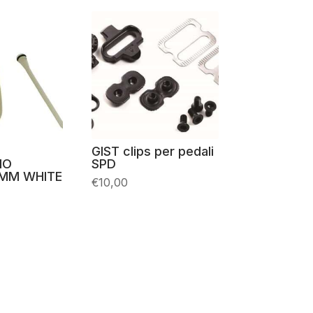
GIST clips per pedali
NO
SPD
MM WHITE
€
10,00