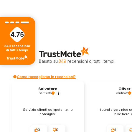
4.75
349
recensioni
4.75
di tutti i tempi
Valutazione
Basato su
349
recensioni
di tutti i tempi
Come raccogliamo le recensioni?
Salvatore
Oliver
verificato
verificato
Servizio clienti competente, lo
I found a very nice 
consiglio.
bike here! 
0
0
1