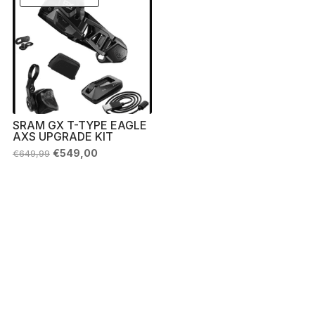
SRAM GX T-TYPE EAGLE
AXS UPGRADE KIT
Il
Il
€
549,00
€
649,99
prezzo
prezzo
originale
attuale
era:
è:
€649,99.
€549,00.