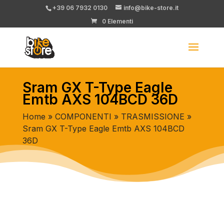
+39 06 7932 0130
info@bike-store.it
0 Elementi
Sram GX T-Type Eagle
Emtb AXS 104BCD 36D
Home
»
COMPONENTI
»
TRASMISSIONE
»
Sram GX T-Type Eagle Emtb AXS 104BCD
36D