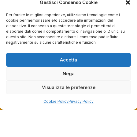
Servizio clienti competente, lo consiglio.
Gestisci Consenso Cookie
Per fornire le migliori esperienze, utilizziamo tecnologie come i
cookie per memorizzare e/o accedere alle informazioni del
0
0
dispositivo. Il consenso a queste tecnologie ci permetterà di
elaborare dati come il comportamento di navigazione o ID unici su
questa settimana
questo sito. Non acconsentire o ritirare il consenso può influire
negativamente su alcune caratteristiche e funzioni.
Commento del venditore
Grazie per le tue belle parole! Siamo lieti che
Accetta
l'acquisto sia andato liscio, e che possiamo
raccolte e verificate da
fornire il servizio giusto a clienti così fantastici.
Grazie ancora!
Nega
Visualizza le preferenze
Cookie Policy
Privacy Policy
Dalla passione per il ciclismo e per le biciclette nasce il