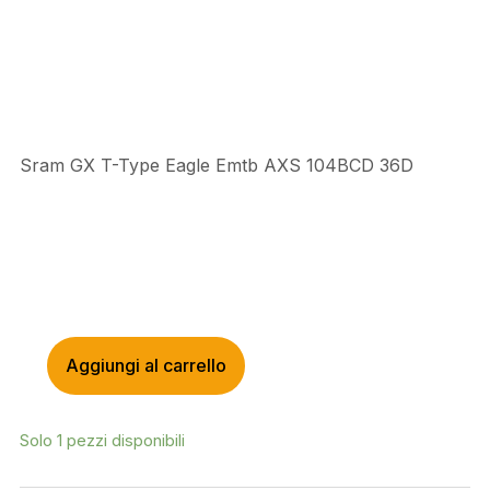
prezzo
prezzo
originale
attuale
era:
è:
€1.149,95.
€1.035,00.
Sram GX T-Type Eagle Emtb AXS 104BCD 36D
Aggiungi al carrello
SRAM
GX
T-
Solo 1 pezzi disponibili
TYPE
EAGLE