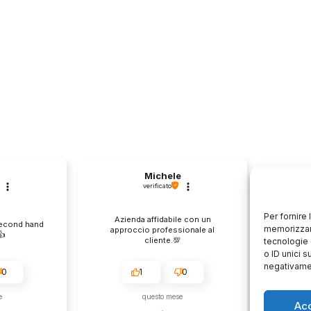
Michele
verificato
Per fornire
Azienda affidabile con un
Il pr
second hand
memorizzare
approccio professionale al
descri
️
cliente.💯
tecnologie 
o ID unici s
negativamen
0
1
0
e
questo mese
Ac