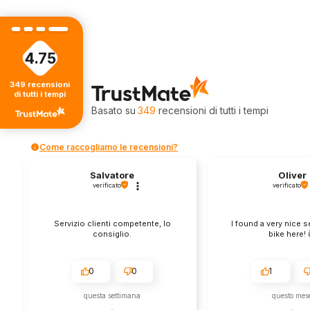
4.75
4.75
349
recensioni
di tutti i tempi
Valutazione
Basato su
349
recensioni
di tutti i tempi
Come raccogliamo le recensioni?
Salvatore
Oliver
verificato
verificato
Servizio clienti competente, lo
I found a very nice 
consiglio.
bike here! 
0
0
1
questa settimana
questo mes