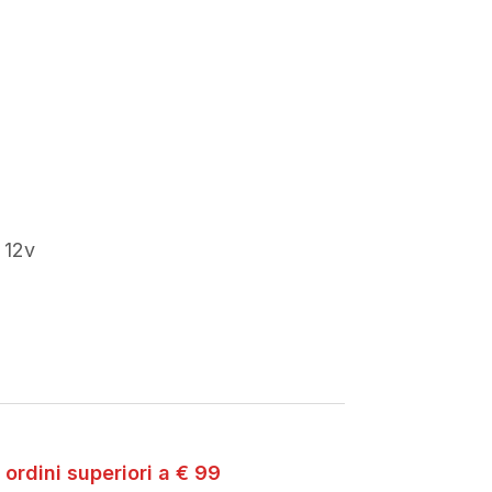
rezzo
ttuale
:
36,00.
 12v
 ordini superiori a € 99