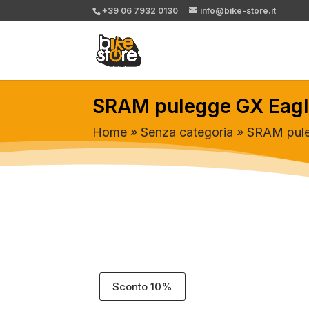
+39 06 7932 0130
info@bike-store.it
SRAM pulegge GX Eagl
Home
»
Senza categoria
» SRAM pule
Sconto 10%