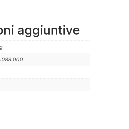
oni aggiuntive
g
8.089.000