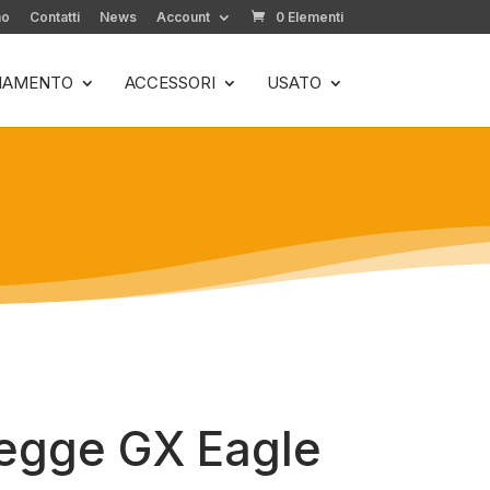
mo
Contatti
News
Account
0 Elementi
LIAMENTO
ACCESSORI
USATO
egge GX Eagle