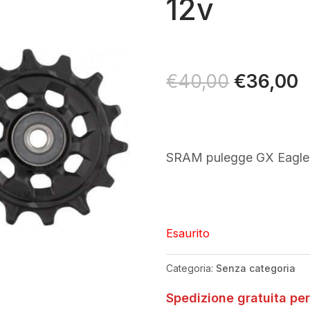
12v
Il
€
36,00
Il
€
40,00
prezzo
p
originale
a
era:
è
€40,00.
€
SRAM pulegge GX Eagle
Esaurito
Categoria:
Senza categoria
Spedizione gratuita per