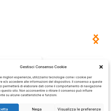
Antonio
Marco
Gestisci Consenso Cookie
verificato
verificato
Ottimo approccio al cliente.
 le migliori esperienze, utilizziamo tecnologie come i cookie per
Consegna ottima, senza intoppi.
odotto è conforme alla
 e/o accedere alle informazioni del dispositivo. Il consenso a queste
Senza dubbio un'azienda di alto
zione, sono soddisfatto
livello. Lo consiglio. La confezione
dell'acquisto.
ci permetterà di elaborare dati come il comportamento di navigazione
è davvero bella, sembra fatta
u questo sito. Non acconsentire o ritirare il consenso può influire
apposta per me.
te su alcune caratteristiche e funzioni.
1
0
3
0
questo mese
questo mese
cetta
Nega
Visualizza le preferenze