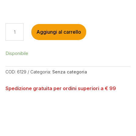
SWITCH
Aggiungi al carrello
MOVIMENTO
CENTRALE
SRAM
DUB
Disponibile
(CUSCINETTO
CERAMICO)
COD:
6129
Categoria:
Senza categoria
QUANTITÀ
Spedizione gratuita per ordini superiori a € 99