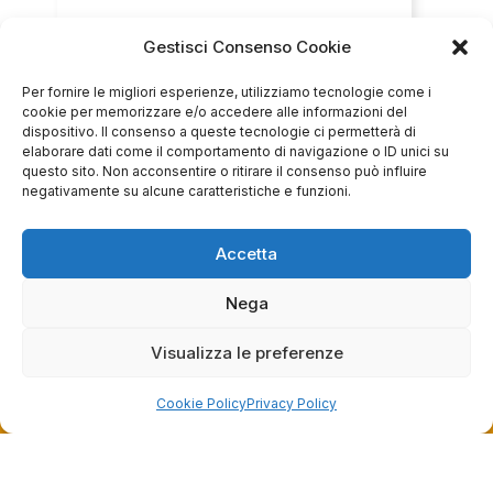
Gestisci Consenso Cookie
Servizio clienti competente, lo consiglio.
Per fornire le migliori esperienze, utilizziamo tecnologie come i
cookie per memorizzare e/o accedere alle informazioni del
0
0
dispositivo. Il consenso a queste tecnologie ci permetterà di
elaborare dati come il comportamento di navigazione o ID unici su
questo sito. Non acconsentire o ritirare il consenso può influire
questa settimana
negativamente su alcune caratteristiche e funzioni.
Commento del venditore
Grazie per le tue belle parole! Siamo lieti che
Accetta
l'acquisto sia andato liscio, e che possiamo
raccolte e verificate da
fornire il servizio giusto a clienti così fantastici.
Nega
Grazie ancora!
Visualizza le preferenze
Cookie Policy
Privacy Policy