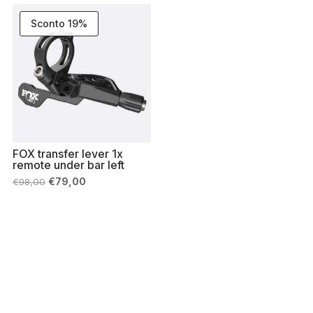
Sconto 19%
FOX transfer lever 1x
remote under bar left
Il
Il
€
79,00
€
98,00
prezzo
prezzo
originale
attuale
era:
è:
€98,00.
€79,00.