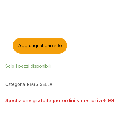
Aggiungi al carrello
SWITCH
REGGISELLA
TELESCOPICO
Solo 1 pezzi disponibili
SW-
150
MM
Categoria:
REGGISELLA
31,6
MM
Spedizione gratuita per ordini superiori a € 99
QUANTITÀ