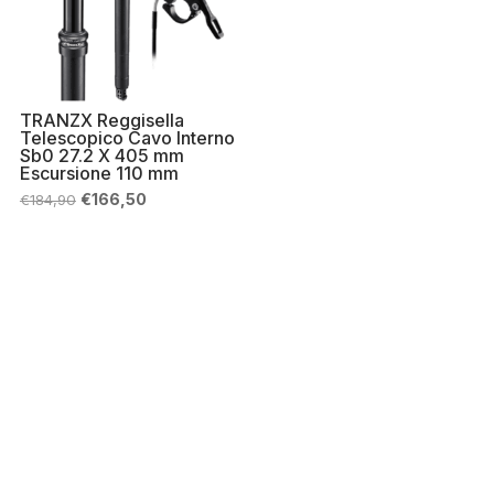
TRANZX Reggisella
Telescopico Cavo Interno
Sb0 27.2 X 405 mm
Escursione 110 mm
Il
Il
€
166,50
€
184,90
prezzo
prezzo
originale
attuale
era:
è:
€184,90.
€166,50.