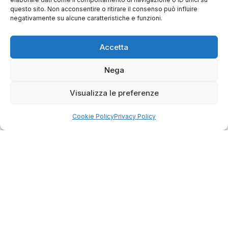
questo sito. Non acconsentire o ritirare il consenso può influire
negativamente su alcune caratteristiche e funzioni.
0
0
Accetta
questo mese
Nega
Commento del venditore
Grazie per le tue belle parole! Siamo lieti che
Visualizza le preferenze
l'acquisto sia andato liscio, e che possiamo
raccolte e verificate da
fornire il servizio giusto a clienti così fantastici.
Grazie ancora!
Cookie Policy
Privacy Policy
Dalla passione per il ciclismo e per le biciclette nasce il