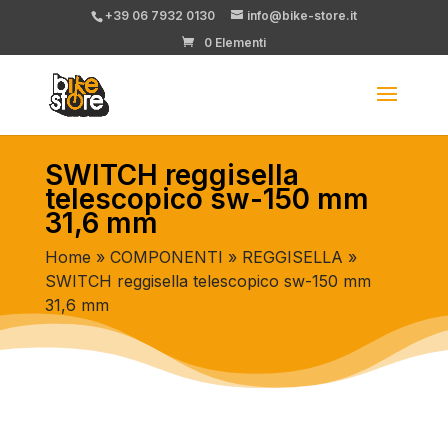
+39 06 7932 0130
info@bike-store.it
0 Elementi
SWITCH reggisella
telescopico sw-150 mm
31,6 mm
Home
»
COMPONENTI
»
REGGISELLA
»
SWITCH reggisella telescopico sw-150 mm
31,6 mm