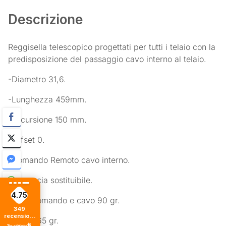
Descrizione
Reggisella telescopico progettati per tutti i telaio con la
predisposizione del passaggio cavo interno al telaio.
-Diametro 31,6.
-Lunghezza 459mm.
-Escursione 150 mm.
-Offset 0.
-Comando Remoto cavo interno.
-Cartuccia sostituibile.
4.75
-Peso comando e cavo 90 gr.
349
recensioni
-Peso 565 gr.
di tutti i