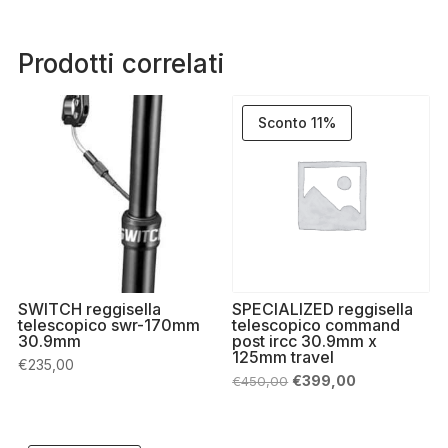
Prodotti correlati
Sconto 11%
SWITCH reggisella
SPECIALIZED reggisella
telescopico swr-170mm
telescopico command
30.9mm
post ircc 30.9mm x
125mm travel
€
235,00
Il
Il
€
399,00
€
450,00
prezzo
prezzo
originale
attuale
era:
è:
€450,00.
€399,00.