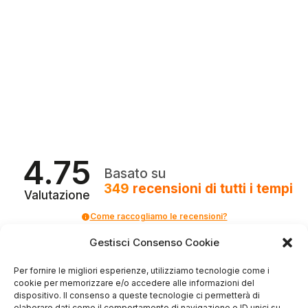
4.75
Basato su
349
recensioni
di tutti i tempi
Valutazione
Come raccogliamo le recensioni?
Gestisci Consenso Cookie
Salvatore
verificato
Per fornire le migliori esperienze, utilizziamo tecnologie come i
cookie per memorizzare e/o accedere alle informazioni del
dispositivo. Il consenso a queste tecnologie ci permetterà di
Servizio clienti competente, lo consiglio.
elaborare dati come il comportamento di navigazione o ID unici su