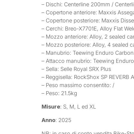
– Dischi: Centerline 200mm / Cente
– Copertone anteriore: Maxxis Asse
– Copertone posteriore: Maxxis Dis
– Cerchi: Breo-X7701E, Alloy Flat We
– Mozzo anteriore: Alloy, 2 sealed ca
– Mozzo posteriore: Alloy, 4 sealed c
– Manubrio: Teewing Enduro Carbon
– Attacco manubrio: Teewing Endur
– Sella: Selle Royal SRX Plus
– Reggisella: RockShox SP REVERB 
– Peso massimo consentito: /
– Peso: 21.5kg
Misure
: S, M, L ed XL
Anno
: 2025
NB: in caso di conto vendita Bike-St