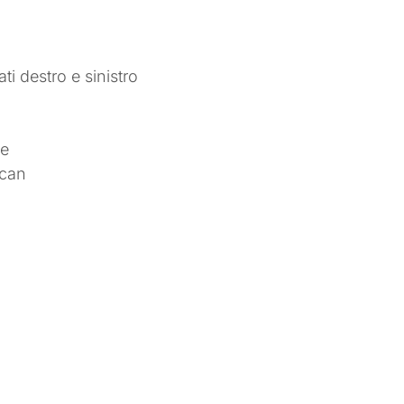
ti destro e sinistro
ke
 can