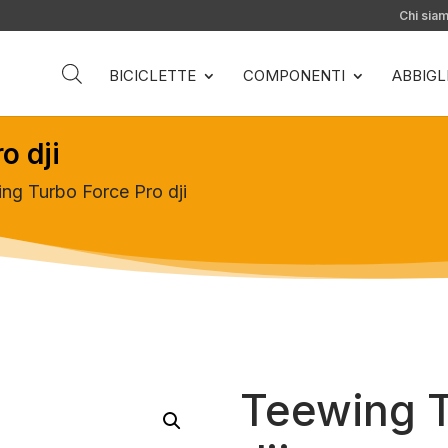
Chi sia
BICICLETTE
COMPONENTI
ABBIG
o dji
ng Turbo Force Pro dji
Teewing T