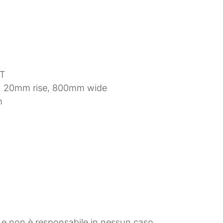
1T
p, 20mm rise, 800mm wide
m
e e non è responsabile in nessun caso