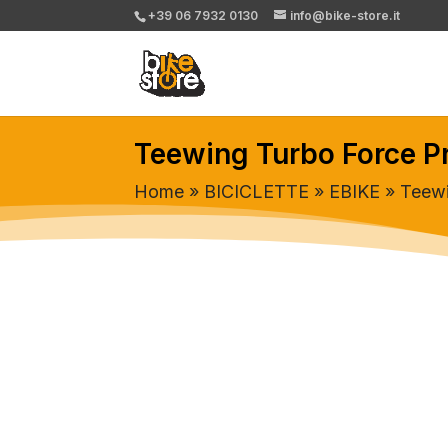
+39 06 7932 0130
info@bike-store.it
Teewing Turbo Force Pr
Home
»
BICICLETTE
»
EBIKE
» Teewi