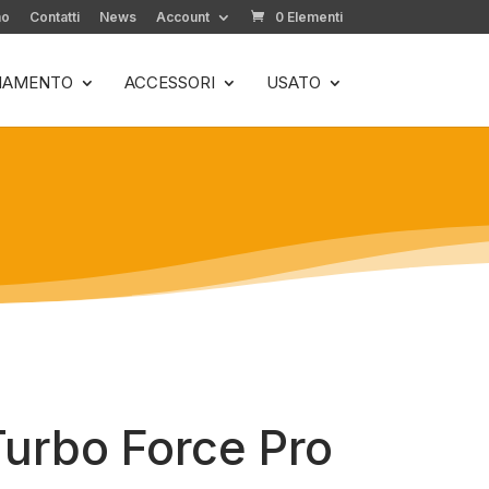
mo
Contatti
News
Account
0 Elementi
LIAMENTO
ACCESSORI
USATO
urbo Force Pro