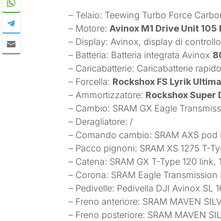
– Telaio: Teewing Turbo Force Carbo
– Motore:
Avinox M1 Drive Unit 105
– Display: Avinox, display di controll
– Batteria: Batteria integrata Avinox
8
– Caricabatterie: Caricabatterie rap
– Forcella:
Rockshox FS Lyrik Ultim
– Ammortizzatore:
Rockshox Super 
– Cambio: SRAM GX Eagle Transmiss
– Deragliatore: /
– Comando cambio: SRAM AXS pod le
– Pacco pignoni: SRAM XS 1275 T-T
– Catena: SRAM GX T-Type 120 link, 
– Corona: SRAM Eagle Transmission
– Pedivelle: Pedivella DJI Avinox SL
– Freno anteriore: SRAM MAVEN SILVE
– Freno posteriore: SRAM MAVEN SIL