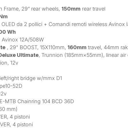
n Frame, 29” rear wheels,
150mm
rear travel
 Nm
o OLED da 2 pollici + Comandi remoti wireless Avinox la
00 Wh
ido Avinox 12A/508W
ate
, 29" BOOST, 15X110mm,
160mm
travel, 44mm ra
Deluxe Ultimate
, Trunnion (185mm×55mm), linear air
ion, 12v
ft/right bridge w/mmx D1
ype10-52D
12v
 E-MTB Chainring 104 BCD 36D
 160 mm)
R, 4 pistoni
VER, 4 pistoni