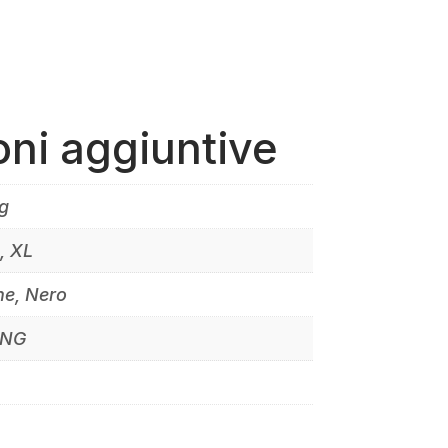
oni aggiuntive
g
S, XL
e, Nero
ING