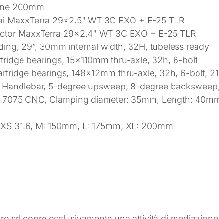
rline 200mm
gai MaxxTerra 29×2.5" WT 3C EXO + E-25 TLR
sector MaxxTerra 29×2.4" WT 3C EXO + E-25 TLR
lding, 29”, 30mm internal width, 32H, tubeless ready
rtridge bearings, 15×110mm thru-axle, 32h, 6-bolt
artridge bearings, 148×12mm thru-axle, 32h, 6-bolt, 2
 Handlebar, 5-degree upsweep, 8-degree backswee
o 7075 CNC, Clamping diameter: 35mm, Length: 40m
AXS 31.6, M: 150mm, L: 175mm, XL: 200mm
ore srl copre esclusivamente una attività di mediazion