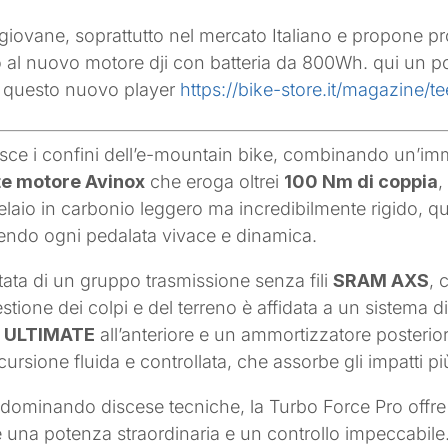
iovane, soprattutto nel mercato Italiano e propone pro
al nuovo motore dji con batteria da 800Wh. qui un po
 su questo nuovo player
https://bike-store.it/magazine/
isce i confini dell’e-mountain bike, combinando un’i
te motore Avinox
che eroga oltrei
100 Nm di coppia
,
elaio in carbonio leggero ma incredibilmente rigido, que
dendo ogni pedalata vivace e dinamica.
otata di un gruppo trasmissione senza fili
SRAM AXS
, 
stione dei colpi e del terreno è affidata a un sistema di 
ic ULTIMATE
all’anteriore e un ammortizzatore posterio
ione fluida e controllata, che assorbe gli impatti più 
 o dominando discese tecniche, la Turbo Force Pro offre 
e una potenza straordinaria e un controllo impeccabile