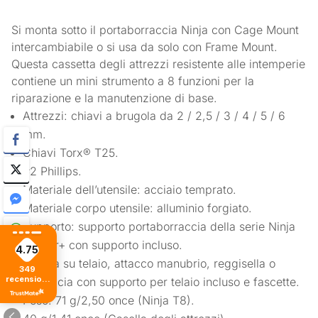
Si monta sotto il portaborraccia Ninja con Cage Mount
intercambiabile o si usa da solo con Frame Mount.
Questa cassetta degli attrezzi resistente alle intemperie
contiene un mini strumento a 8 funzioni per la
riparazione e la manutenzione di base.
Attrezzi: chiavi a brugola da 2 / 2,5 / 3 / 4 / 5 / 6
mm.
Chiavi Torx® T25.
#2 Phillips.
Materiale dell’utensile: acciaio temprato.
Materiale corpo utensile: alluminio forgiato.
Supporto: supporto portaborraccia della serie Ninja
Master+ con supporto incluso.
4.75
Installa su telaio, attacco manubrio, reggisella o
349
recensioni
borraccia con supporto per telaio incluso e fascette.
di tutti i
Peso: 71 g/2,50 once (Ninja T8).
tempi