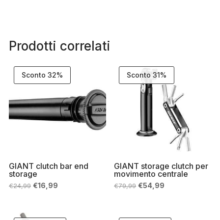
Prodotti correlati
Sconto 32%
Sconto 31%
GIANT clutch bar end
GIANT storage clutch per
storage
movimento centrale
Il
Il
Il
Il
€
16,99
€
54,99
€
24,99
€
79,99
prezzo
prezzo
prezzo
prezzo
originale
attuale
originale
attuale
era:
è:
era:
è:
€24,99.
€16,99.
€79,99.
€54,99.