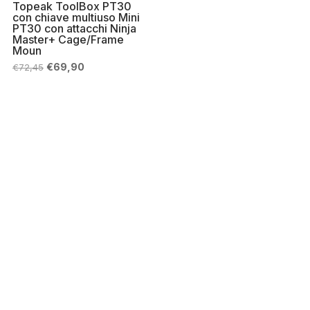
Topeak ToolBox PT30
con chiave multiuso Mini
PT30 con attacchi Ninja
Master+ Cage/Frame
Moun
Il
Il
€
69,90
€
72,45
prezzo
prezzo
originale
attuale
era:
è:
€72,45.
€69,90.