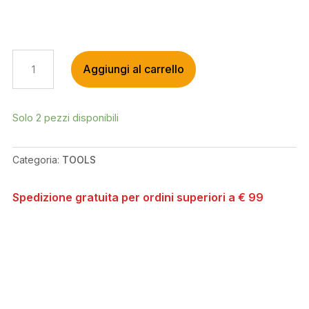
TOPEAK
Aggiungi al carrello
NINJA
MASTER+
TOOLBOX
T8
Solo 2 pezzi disponibili
QUANTITÀ
Categoria:
TOOLS
Spedizione gratuita per ordini superiori a € 99