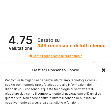
4.75
Basato su
349
recensioni
di tutti i tempi
Valutazione
Come raccogliamo le recensioni?
Salvatore
Gestisci Consenso Cookie
verificato
Per fornire le migliori esperienze, utilizziamo tecnologie come i
cookie per memorizzare e/o accedere alle informazioni del
Servizio clienti competente, lo consiglio.
dispositivo. Il consenso a queste tecnologie ci permetterà di
elaborare dati come il comportamento di navigazione o ID unici su
questo sito. Non acconsentire o ritirare il consenso può influire
negativamente su alcune caratteristiche e funzioni.
0
0