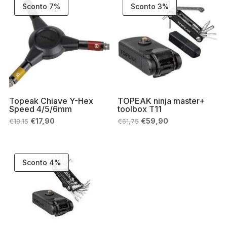
Sconto 7%
Sconto 3%
Topeak Chiave Y-Hex
TOPEAK ninja master+
Speed 4/5/6mm
toolbox T11
Il
Il
Il
Il
€
17,90
€
59,90
€
19,15
€
61,75
prezzo
prezzo
prezzo
prezzo
originale
attuale
originale
attuale
era:
è:
era:
è:
€19,15.
€17,90.
€61,75.
€59,90.
Sconto 4%