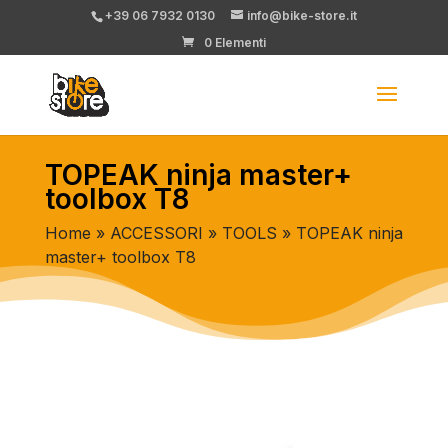
+39 06 7932 0130
info@bike-store.it
0 Elementi
TOPEAK ninja master+
toolbox T8
Home
»
ACCESSORI
»
TOOLS
» TOPEAK ninja
master+ toolbox T8