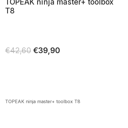
TOPEAK ninja master+ toolbox
T8
Il
€
39,90
Il
€
42,60
prezzo
prezzo
originale
attuale
era:
è:
€42,60.
€39,90.
TOPEAK ninja master+ toolbox T8