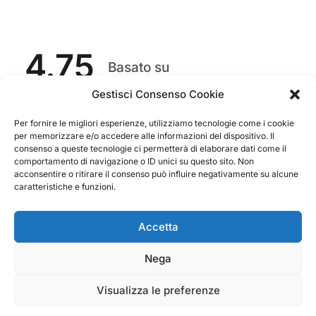
4.75
Basato su
349
recensioni
di tutti i tempi
Valutazione
Gestisci Consenso Cookie
Come raccogliamo le recensioni?
Per fornire le migliori esperienze, utilizziamo tecnologie come i cookie
per memorizzare e/o accedere alle informazioni del dispositivo. Il
Salvatore
consenso a queste tecnologie ci permetterà di elaborare dati come il
verificato
comportamento di navigazione o ID unici su questo sito. Non
acconsentire o ritirare il consenso può influire negativamente su alcune
caratteristiche e funzioni.
Servizio clienti competente, lo consiglio.
Accetta
0
0
Nega
questa settimana
Visualizza le preferenze
Commento del venditore