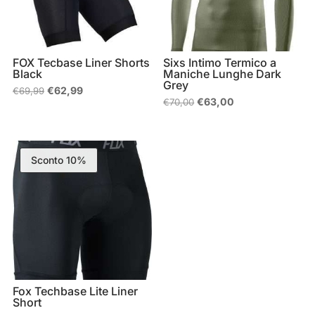
FOX Tecbase Liner Shorts
Sixs Intimo Termico a
Black
Maniche Lunghe Dark
Grey
Il
Il
€
62,99
€
69,99
prezzo
prezzo
Il
Il
€
63,00
€
70,00
originale
attuale
prezzo
prezzo
era:
è:
originale
attuale
€69,99.
€62,99.
era:
è:
€70,00.
€63,00.
Sconto 10%
Fox Techbase Lite Liner
Short