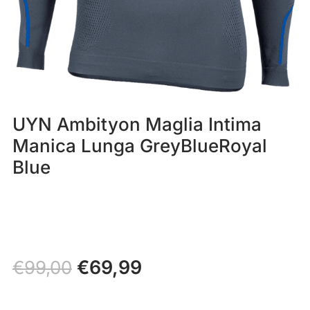
UYN Ambityon Maglia Intima
Manica Lunga GreyBlueRoyal
Blue
Il
€
69,99
Il
€
99,00
prezzo
prezzo
originale
attuale