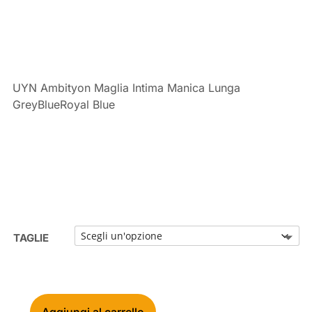
era:
è:
€99,00.
€69,99.
UYN Ambityon Maglia Intima Manica Lunga
GreyBlueRoyal Blue
TAGLIE