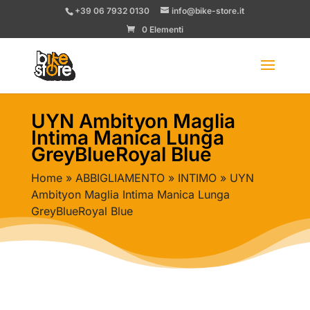
+39 06 7932 0130
info@bike-store.it
0 Elementi
UYN Ambityon Maglia
Intima Manica Lunga
GreyBlueRoyal Blue
Home
»
ABBIGLIAMENTO
»
INTIMO
» UYN
Ambityon Maglia Intima Manica Lunga
GreyBlueRoyal Blue