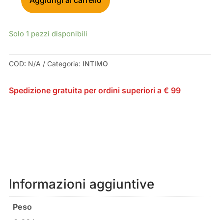
Aggiungi al carrello
UYN
AMBITYON
MAGLIA
Solo 1 pezzi disponibili
INTIMA
MANICA
LUNGA
COD:
N/A
Categoria:
INTIMO
GREYBLUEROYAL
BLUE
Spedizione gratuita per ordini superiori a € 99
QUANTITÀ
Informazioni aggiuntive
Peso