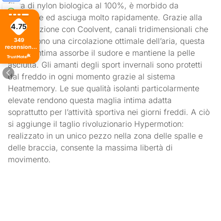
fibra di nylon biologica al 100%, è morbido da
indossare ed asciuga molto rapidamente. Grazie alla
4.75
combinazione con Coolvent, canali tridimensionali che
consentono una circolazione ottimale dell’aria, questa
349
recensioni
maglia intima assorbe il sudore e mantiene la pelle
di tutti i
tempi
asciutta. Gli amanti degli sport invernali sono protetti
dal freddo in ogni momento grazie al sistema
Heatmemory. Le sue qualità isolanti particolarmente
elevate rendono questa maglia intima adatta
soprattutto per l’attività sportiva nei giorni freddi. A ciò
si aggiunge il taglio rivoluzionario Hypermotion:
realizzato in un unico pezzo nella zona delle spalle e
delle braccia, consente la massima libertà di
movimento.