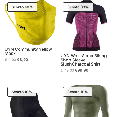
Sconto 40%
Sconto 33%
UYN Community Yellow
Mask
UYN Wms Alpha Biking
Il
Il
€
8,90
Short Sleeve
€
14,90
prezzo
prezzo
SlushCharcoal Shirt
originale
attuale
Il
Il
€
99,90
€
149,00
era:
è:
prezzo
prezzo
€14,90.
€8,90.
originale
attuale
era:
è:
€149,00.
€99,90.
Sconto 10%
Sconto 10%