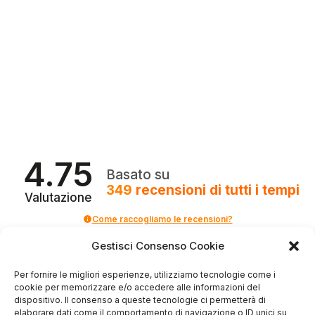
4.75
Basato su
349
recensioni
di tutti i tempi
Valutazione
Come raccogliamo le recensioni?
Gestisci Consenso Cookie
Salvatore
verificato
Per fornire le migliori esperienze, utilizziamo tecnologie come i
cookie per memorizzare e/o accedere alle informazioni del
dispositivo. Il consenso a queste tecnologie ci permetterà di
Servizio clienti competente, lo consiglio.
elaborare dati come il comportamento di navigazione o ID unici su