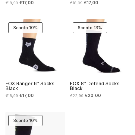
Il
Il
Il
Il
€
17,00
€
17,00
€
18,99
€
18,99
prezzo
prezzo
prezzo
prezzo
originale
attuale
originale
attuale
era:
è:
era:
è:
€18,99.
€17,00.
€18,99.
€17,00.
Sconto 10%
Sconto 13%
FOX Ranger 6″ Socks
FOX 8″ Defend Socks
Black
Black
Il
Il
Il
Il
€
17,00
€
20,00
€
18,99
€
22,99
prezzo
prezzo
prezzo
prezzo
originale
attuale
originale
attuale
era:
è:
era:
è:
€18,99.
€17,00.
€22,99.
€20,00.
Sconto 10%