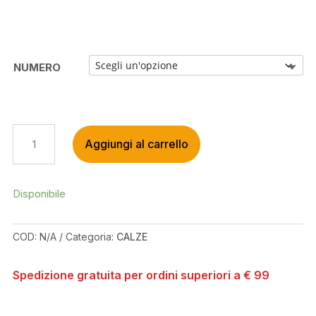
NUMERO
UYN
Aggiungi al carrello
WMS
MOUNTAIN
BIKE
BLACK/WHITE
Disponibile
SOCKS
QUANTITÀ
COD:
N/A
Categoria:
CALZE
Spedizione gratuita per ordini superiori a € 99