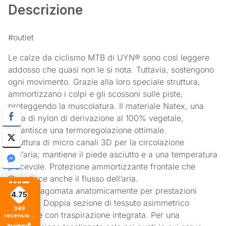
Descrizione
#outlet
Le calze da ciclismo MTB di UYN® sono così leggere
addosso che quasi non le si nota. Tuttavia, sostengono
ogni movimento. Grazie alla loro speciale struttura,
ammortizzano i colpi e gli scossoni sulle piste,
proteggendo la muscolatura. Il materiale Natex, una
fibra di nylon di derivazione al 100% vegetale,
garantisce una termoregolazione ottimale.
Struttura di micro canali 3D per la circolazione
dell’aria; mantiene il piede asciutto e a una temperatura
piacevole. Protezione ammortizzante frontale che
garantisce anche il flusso dell’aria.
Soletta sagomata anatomicamente per prestazioni
4.75
sportive. Doppia sezione di tessuto asimmetrico
349
fasciante con traspirazione integrata. Per una
recensioni
di tutti i