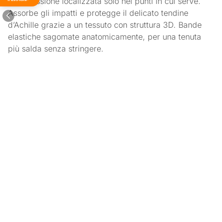
compressione localizzata solo nei punti in cui serve.
tempi
Assorbe gli impatti e protegge il delicato tendine
d’Achille grazie a un tessuto con struttura 3D. Bande
elastiche sagomate anatomicamente, per una tenuta
più salda senza stringere.