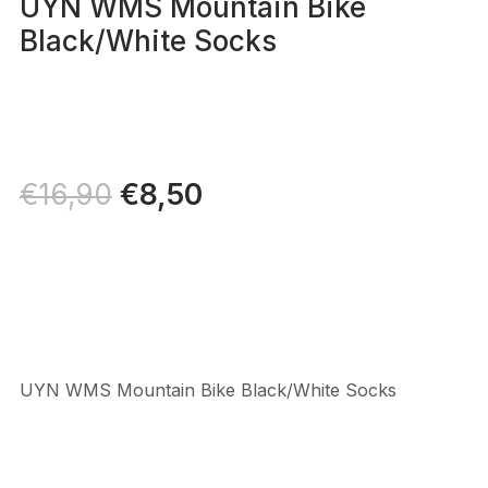
UYN WMS Mountain Bike
Black/White Socks
Il
€
8,50
Il
€
16,90
prezzo
prezzo
originale
attuale
era:
è:
€16,90.
€8,50.
UYN WMS Mountain Bike Black/White Socks