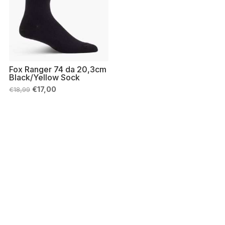
Fox Ranger 74 da 20,3cm
Black/Yellow Sock
Il
Il
€
17,00
€
18,99
prezzo
prezzo
originale
attuale
era:
è:
€18,99.
€17,00.