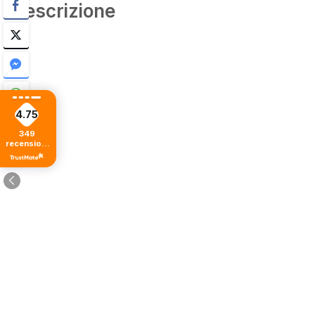
Descrizione
4.75
349
recensioni
di tutti i
tempi