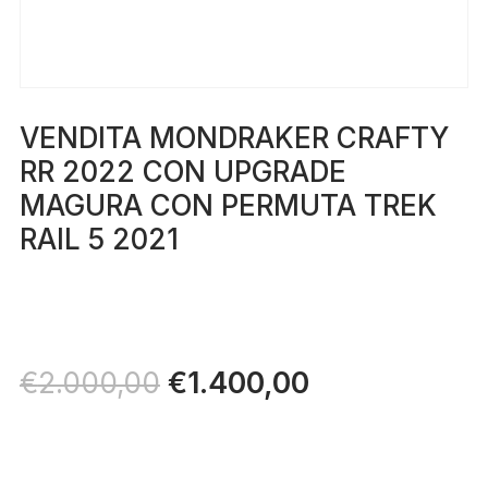
VENDITA MONDRAKER CRAFTY
RR 2022 CON UPGRADE
MAGURA CON PERMUTA TREK
RAIL 5 2021
Il
€
1.400,00
Il
€
2.000,00
prezzo
prezzo
originale
attuale
era:
è:
€2.000,00.
€1.400,00.