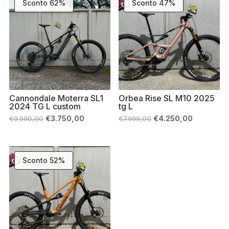
Sconto 62%
Sconto 47%
Cannondale Moterra SL1
Orbea Rise SL M10 2025
2024 TG L custom
tg L
Il
Il
Il
Il
€
3.750,00
€
4.250,00
€
9.990,00
€
7.999,00
prezzo
prezzo
prezzo
prezzo
originale
attuale
originale
attuale
era:
è:
era:
è:
€9.990,00.
€3.750,00.
€7.999,00.
€4.250,00
Sconto 52%