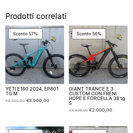
Prodotti correlati
Sconto 57%
Sconto 56%
YETI E160 2024, EP801
GIANT TRANCE E 3
TG M
CUSTOM CON FRENI
HOPE E FORCELLA 38 tg
Il
Il
€
3.900,00
€
8.999,00
S
prezzo
prezzo
originale
attuale
Il
Il
€
2.000,00
€
4.498,99
era:
è:
prezzo
prezzo
€8.999,00.
€3.900,00.
originale
attuale
era:
è:
€4.498,99.
€2.000,00