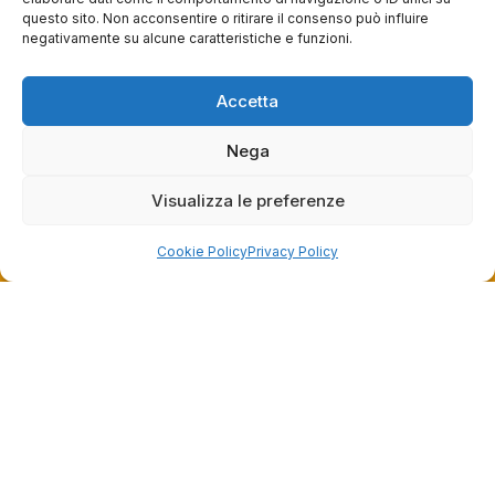
Commento del venditore
questo sito. Non acconsentire o ritirare il consenso può influire
negativamente su alcune caratteristiche e funzioni.
Grazie per le tue belle parole! Siamo lieti che
l'acquisto sia andato liscio, e che possiamo
raccolte e verificate da
fornire il servizio giusto a clienti così fantastici.
Accetta
Grazie ancora!
Nega
Visualizza le preferenze
Cookie Policy
Privacy Policy
Dalla passione per il ciclismo e per le biciclette nasce il
team Bike-Store