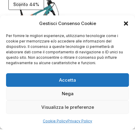
Sconto 44%
Gestisci Consenso Cookie
Per fornire le migliori esperienze, utilizziamo tecnologie come i
cookie per memorizzare e/o accedere alle informazioni del
dispositivo. Il consenso a queste tecnologie ci permetterà di
elaborare dati come il comportamento di navigazione o ID unici su
questo sito. Non acconsentire o ritirare il consenso può influire
ROCKY MOUNTAIN –
negativamente su alcune caratteristiche e funzioni.
Instinct powerplay alloy
70 – MY23
Il
Il
€
4.500,00
€
7.999,00
Accetta
prezzo
prezzo
originale
attuale
era:
è:
Nega
€7.999,00.
€4.500,00.
Visualizza le preferenze
Cookie Policy
Privacy Policy