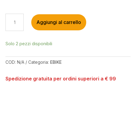
WHYTE
Aggiungi al carrello
ELYTE
EVO
STAG
WORKS
Solo 2 pezzi disponibili
2025
QUANTITÀ
COD:
N/A
Categoria:
EBIKE
Spedizione gratuita per ordini superiori a € 99