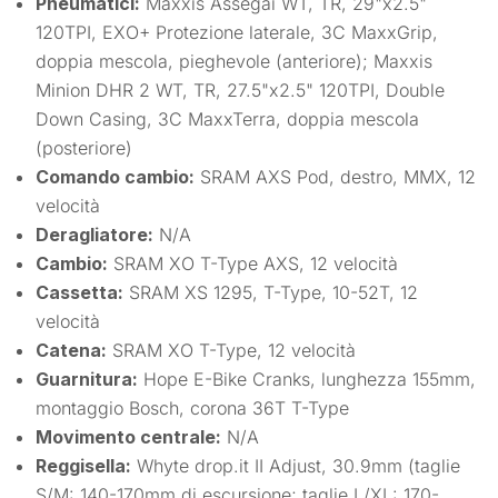
Pneumatici:
Maxxis Assegai WT, TR, 29"x2.5"
120TPI, EXO+ Protezione laterale, 3C MaxxGrip,
doppia mescola, pieghevole (anteriore); Maxxis
Minion DHR 2 WT, TR, 27.5"x2.5" 120TPI, Double
Down Casing, 3C MaxxTerra, doppia mescola
(posteriore)
Comando cambio:
SRAM AXS Pod, destro, MMX, 12
velocità
Deragliatore:
N/A
Cambio:
SRAM XO T-Type AXS, 12 velocità
Cassetta:
SRAM XS 1295, T-Type, 10-52T, 12
velocità
Catena:
SRAM XO T-Type, 12 velocità
Guarnitura:
Hope E-Bike Cranks, lunghezza 155mm,
montaggio Bosch, corona 36T T-Type
Movimento centrale:
N/A
Reggisella:
Whyte drop.it II Adjust, 30.9mm (taglie
S/M: 140-170mm di escursione; taglie L/XL: 170-