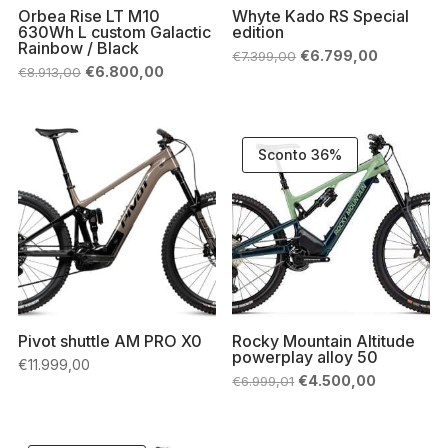
Orbea Rise LT M10
Whyte Kado RS Special
630Wh L custom Galactic
edition
Rainbow / Black
Il
Il
€
6.799,00
€
7.399,00
prezzo
prezzo
Il
Il
€
6.800,00
€
8.913,00
originale
attuale
prezzo
prezzo
era:
è:
originale
attuale
€7.399,00.
€6.799,00
era:
è:
€8.913,00.
€6.800,00.
Sconto 36%
Pivot shuttle AM PRO X0
Rocky Mountain Altitude
powerplay alloy 50
€
11.999,00
Il
Il
€
4.500,00
€
6.999,01
prezzo
prezzo
originale
attuale
era:
è:
€6.999,01.
€4.500,00