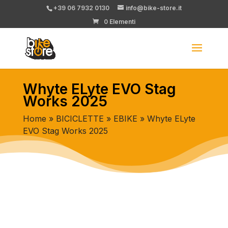
+39 06 7932 0130
info@bike-store.it
0 Elementi
Whyte ELyte EVO Stag
Works 2025
Home
»
BICICLETTE
»
EBIKE
» Whyte ELyte
EVO Stag Works 2025