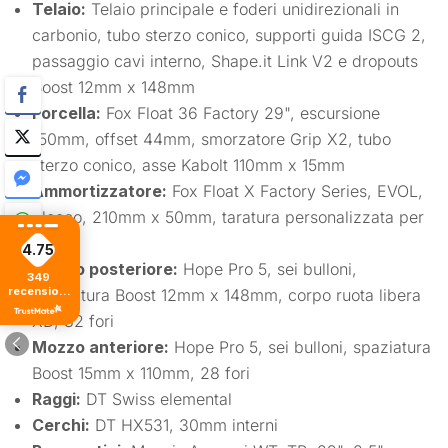
Telaio:
Telaio principale e foderi unidirezionali in
carbonio, tubo sterzo conico, supporti guida ISCG 2,
passaggio cavi interno, Shape.it Link V2 e dropouts
Boost 12mm x 148mm
Forcella:
Fox Float 36 Factory 29", escursione
150mm, offset 44mm, smorzatore Grip X2, tubo
sterzo conico, asse Kabolt 110mm x 15mm
Ammortizzatore:
Fox Float X Factory Series, EVOL,
blocco, 210mm x 50mm, taratura personalizzata per
Whyte
4.75
Mozzo posteriore:
Hope Pro 5, sei bulloni,
349
recensioni
spaziatura Boost 12mm x 148mm, corpo ruota libera
di tutti i
XD, 32 fori
tempi
Mozzo anteriore:
Hope Pro 5, sei bulloni, spaziatura
Boost 15mm x 110mm, 28 fori
Raggi:
DT Swiss elemental
Cerchi:
DT HX531, 30mm interni