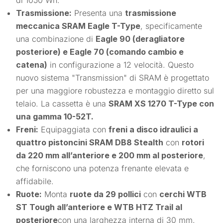
di 1050 Wh.
Trasmissione:
Presenta una
trasmissione
meccanica SRAM Eagle T-Type
, specificamente
una combinazione di
Eagle 90 (deragliatore
posteriore) e Eagle 70 (comando cambio e
catena)
in configurazione a 12 velocità. Questo
nuovo sistema "Transmission" di SRAM è progettato
per una maggiore robustezza e montaggio diretto sul
telaio. La cassetta è una
SRAM XS 1270 T-Type con
una gamma 10-52T.
Freni:
Equipaggiata con
freni a disco idraulici a
quattro pistoncini SRAM DB8 Stealth
con
rotori
da 220 mm all’anteriore e 200 mm al posteriore
,
che forniscono una potenza frenante elevata e
affidabile.
Ruote:
Monta
ruote da 29 pollici
con
cerchi WTB
ST Tough all’anteriore e WTB HTZ Trail al
posteriore
con una larghezza interna di 30 mm.