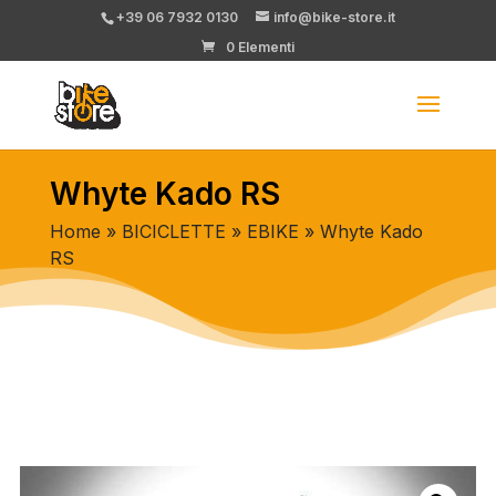
+39 06 7932 0130
info@bike-store.it
0 Elementi
Whyte Kado RS
Home
»
BICICLETTE
»
EBIKE
» Whyte Kado
RS