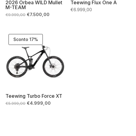
2026 Orbea WILD Mullet
Teewing Flux One A
M-TEAM
€
6.999,00
Il
Il
€
7.500,00
€
9.999,00
prezzo
prezzo
originale
attuale
era:
è:
€9.999,00.
€7.500,00.
Sconto 17%
Teewing Turbo Force XT
Il
Il
€
4.999,00
€
5.999,00
prezzo
prezzo
originale
attuale
era:
è:
€5.999,00.
€4.999,00.