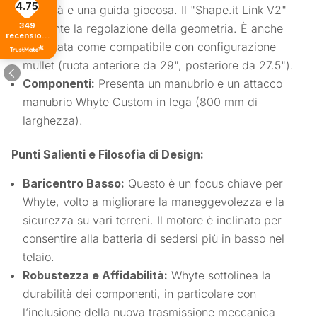
4.75
velocità e una guida giocosa. Il "Shape.it Link V2"
349
consente la regolazione della geometria. È anche
recensioni
segnalata come compatibile con configurazione
di tutti i
tempi
mullet (ruota anteriore da 29", posteriore da 27.5").
Componenti:
Presenta un manubrio e un attacco
manubrio Whyte Custom in lega (800 mm di
larghezza).
Punti Salienti e Filosofia di Design:
Baricentro Basso:
Questo è un focus chiave per
Whyte, volto a migliorare la maneggevolezza e la
sicurezza su vari terreni. Il motore è inclinato per
consentire alla batteria di sedersi più in basso nel
telaio.
Robustezza e Affidabilità:
Whyte sottolinea la
durabilità dei componenti, in particolare con
l’inclusione della nuova trasmissione meccanica