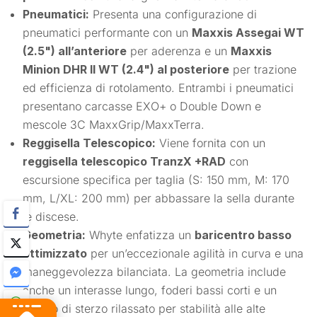
Pneumatici:
Presenta una configurazione di
pneumatici performante con un
Maxxis Assegai WT
(2.5") all’anteriore
per aderenza e un
Maxxis
Minion DHR II WT (2.4") al posteriore
per trazione
ed efficienza di rotolamento. Entrambi i pneumatici
presentano carcasse EXO+ o Double Down e
mescole 3C MaxxGrip/MaxxTerra.
Reggisella Telescopico:
Viene fornita con un
reggisella telescopico TranzX +RAD
con
escursione specifica per taglia (S: 150 mm, M: 170
mm, L/XL: 200 mm) per abbassare la sella durante
le discese.
Geometria:
Whyte enfatizza un
baricentro basso
ottimizzato
per un’eccezionale agilità in curva e una
maneggevolezza bilanciata. La geometria include
anche un interasse lungo, foderi bassi corti e un
angolo di sterzo rilassato per stabilità alle alte