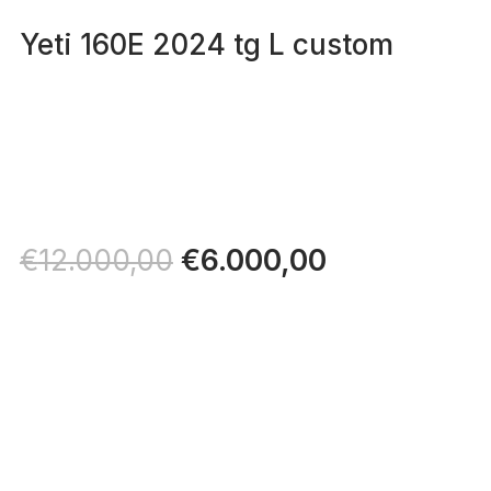
Yeti 160E 2024 tg L custom
Il
€
6.000,00
Il
€
12.000,00
prezzo
prezzo
originale
attuale
era:
è:
€12.000,00.
€6.000,00.