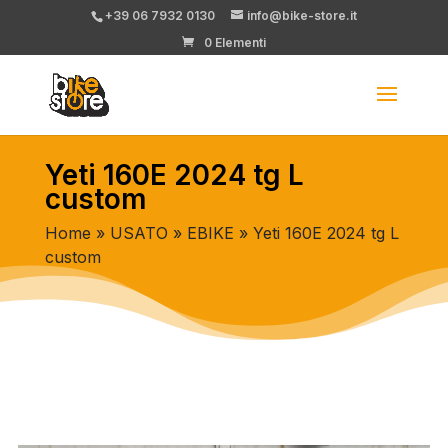
+39 06 7932 0130
info@bike-store.it
0 Elementi
Yeti 160E 2024 tg L
custom
Home
»
USATO
»
EBIKE
» Yeti 160E 2024 tg L
custom