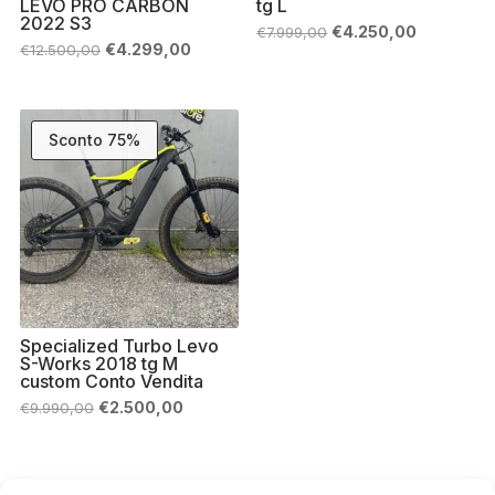
LEVO PRO CARBON
tg L
2022 S3
Il
Il
€
4.250,00
€
7.999,00
prezzo
prezzo
Il
Il
€
4.299,00
€
12.500,00
originale
attuale
prezzo
prezzo
era:
è:
originale
attuale
€7.999,00.
€4.250,00
era:
è:
€12.500,00.
€4.299,00.
Sconto 75%
Specialized Turbo Levo
S-Works 2018 tg M
custom Conto Vendita
Il
Il
€
2.500,00
€
9.990,00
prezzo
prezzo
originale
attuale
era:
è:
€9.990,00.
€2.500,00.