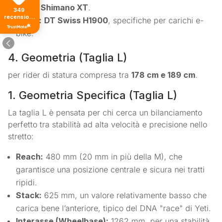
Freni:
Shimano XT
.
349
recensioni
Ruote:
DT Swiss H1900
, specifiche per carichi e-
di tutti i
tempi
bike.
4. Geometria (Taglia L)
per rider di statura compresa tra
178 cm e 189 cm
.
1. Geometria Specifica (Taglia L)
La taglia L è pensata per chi cerca un bilanciamento
perfetto tra stabilità ad alta velocità e precisione nello
stretto:
Reach:
480 mm (20 mm in più della M), che
garantisce una posizione centrale e sicura nei tratti
ripidi.
Stack:
625 mm, un valore relativamente basso che
carica bene l’anteriore, tipico del DNA "race" di Yeti.
Interasse (Wheelbase):
1262 mm, per una stabilità