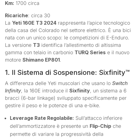
Km:
1700 circa
Ricariche
: circa 30
La
Yeti 160E T3 2024
rappresenta l’apice tecnologico
della casa del Colorado nel settore elettrico. È una bici
nata con un unico scopo: le competizioni di E-Enduro.
La versione
T3
identifica l’allestimento di altissima
gamma con telaio in carbonio
TURQ Series
e il nuovo
motore
Shimano EP801
.
1. Il Sistema di Sospensione: Sixfinity™
A differenza delle Yeti muscolari che usano lo
Switch
Infinity
, la 160E introduce il
Sixfinity
, un sistema a 6
bracci (6-bar linkage) sviluppato specificamente per
gestire il peso e le potenze di una e-bike.
Leverage Rate Regolabile:
Sull’attacco inferiore
dell’ammortizzatore è presente un
Flip-Chip
che
permette di variare la progressività della