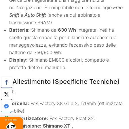
del calore migliorata e una maggiore fluidità
nell’erogazione. È compatibile con le tecnologie
Free
Shift
e
Auto Shift
(anche se qui abbinato a
trasmissione SRAM).
Batteria:
Shimano da
630 Wh
integrata. Yeti ha
scelto questa capacità per bilanciare autonomia e
maneggevolezza, evitando l’eccessivo peso delle
batterie da 750/900 Wh.
Display:
Shimano EM800 a colori, compatto e
protetto dietro il manubrio.
3. Allestimento (Specifiche Tecniche)
Il kit :
Forcella:
Fox Factory 38 Grip 2, 170mm (ottimizzata
e-bike).
Ammortizzatore:
Fox Factory Float X2.
Trasmissione:
Shimano XT
.
4.75