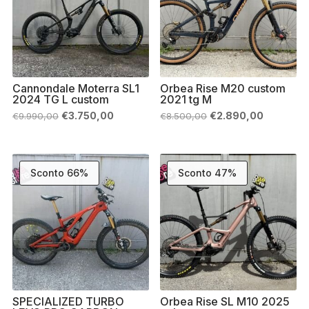
Cannondale Moterra SL1
Orbea Rise M20 custom
2024 TG L custom
2021 tg M
Il
Il
Il
Il
€
3.750,00
€
2.890,00
€
9.990,00
€
8.500,00
prezzo
prezzo
prezzo
prezzo
originale
attuale
originale
attuale
era:
è:
era:
è:
€9.990,00.
€3.750,00.
€8.500,00.
€2.890,0
Sconto 66%
Sconto 47%
SPECIALIZED TURBO
Orbea Rise SL M10 2025