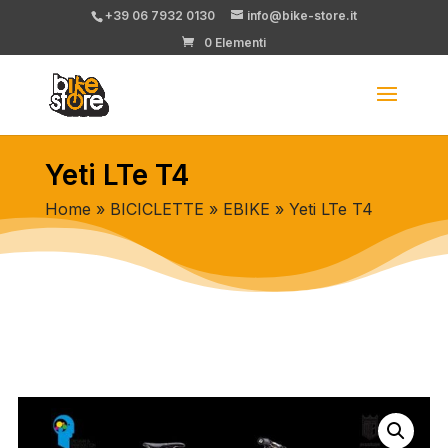
+39 06 7932 0130
info@bike-store.it
0 Elementi
Yeti LTe T4
Home
»
BICICLETTE
»
EBIKE
» Yeti LTe T4