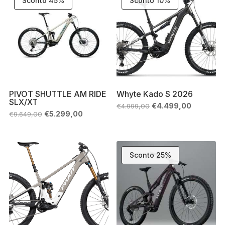
Sconto 45%
Sconto 10%
PIVOT SHUTTLE AM RIDE
Whyte Kado S 2026
SLX/XT
Il
Il
€
4.499,00
€
4.999,00
prezzo
prezzo
Il
Il
€
5.299,00
€
9.649,00
originale
attuale
prezzo
prezzo
era:
è:
originale
attuale
€4.999,00.
€4.499,00
era:
è:
€9.649,00.
€5.299,00.
Sconto 25%