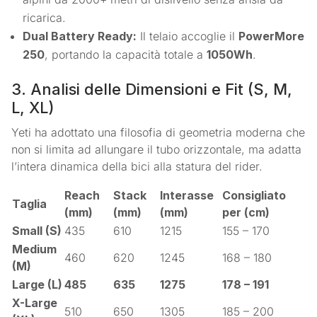
ricarica.
Dual Battery Ready:
Il telaio accoglie il
PowerMore
250
, portando la capacità totale a
1050Wh
.
3. Analisi delle Dimensioni e Fit (S, M,
L, XL)
Yeti ha adottato una filosofia di geometria moderna che
non si limita ad allungare il tubo orizzontale, ma adatta
l’intera dinamica della bici alla statura del rider.
Reach
Stack
Interasse
Consigliato
Taglia
(mm)
(mm)
(mm)
per (cm)
Small (S)
435
610
1215
155 – 170
Medium
460
620
1245
168 – 180
(M)
Large (L)
485
635
1275
178 – 191
X-Large
510
650
1305
185 – 200