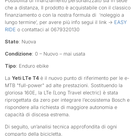
Possibilità di finanziamento personalizzato sia in sede
che a distanza, Il prodotto è acquistabile con il classico
finanziamento o con la nostra formula di ‘noleggio a
lungo termine’, per avere più info segui il link ->
EASY
RIDE
o contattaci al 0679320130
Stato
: Nuova
Condizione
: 0 – Nuovo – mai usata
Tipo
: Enduro ebike
La
Yeti LTe T4
è il nuovo punto di riferimento per le e-
MTB "full-power" ad alte prestazioni. Sostituendo la
gloriosa 160E, la LTe (Long Travel electric) è stata
riprogettata da zero per integrare l’ecosistema Bosch e
rispondere alla richiesta di maggiore autonomia e
capacità di discesa estrema.
Di seguito, un’analisi tecnica approfondita di ogni
comparto della bicicletta.