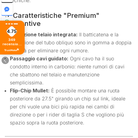
tecniche.
5. Caratteristiche "Premium"
Aggiuntive
4.75
Protezione telaio integrata:
Il batticatena e la
349
protezione del tubo obliquo sono in gomma a doppia
recensioni
di tutti i
densità per eliminare ogni rumore.
tempi
Passaggio cavi guidato:
Ogni cavo ha il suo
condotto interno in carbonio: niente rumori di cavi
che sbattono nel telaio e manutenzione
semplicissima.
Flip-Chip Mullet:
È possibile montare una ruota
posteriore da 27.5" girando un chip sul link, ideale
per chi vuole una bici più rapida nei cambi di
direzione o per i rider di taglia S che vogliono più
spazio sopra la ruota posteriore.