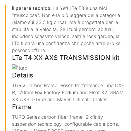
Il parere tecnico:
La Yeti LTe T3 è una bici
"muscolosa". Non è la più leggera della categoria
(siamo sui 23.5 kg circa), ma è progettata per la
stabilità e la velocità. Se i tuoi percorsi abituali
includono scassato veloce, salti e rock garden, la
LTe ti darà una confidenza che poche altre e-bike
possono offrire.
LTe T4 XX AXS TRANSMISSION kit
Details
TURQ
Carbon Frame, Bosch Performance Line CX-
R, 170mm Fox Factory Podium and Float X2, SRAM
XX AXS T-Type and Maven Ultimate brakes
Frame
TURQ
Series carbon fiber frame, Sixfinity
suspension technology, configurable cable ports,
148mm x 12mm BOOST dropouts, universal