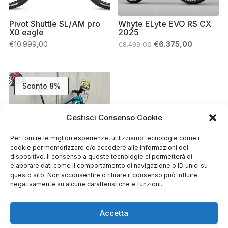
Pivot Shuttle SL/AM pro
Whyte ELyte EVO RS CX
X0 eagle
2025
Il
Il
€
10.999,00
€
6.375,00
€
8.499,00
prezzo
prezzo
originale
attuale
era:
è:
€8.499,00.
€6.375,00
Sconto 8%
Gestisci Consenso Cookie
Per fornire le migliori esperienze, utilizziamo tecnologie come i
cookie per memorizzare e/o accedere alle informazioni del
dispositivo. Il consenso a queste tecnologie ci permetterà di
elaborare dati come il comportamento di navigazione o ID unici su
questo sito. Non acconsentire o ritirare il consenso può influire
Whyte Kado RS Special
negativamente su alcune caratteristiche e funzioni.
edition
Il
Il
€
6.799,00
€
7.399,00
prezzo
prezzo
Accetta
originale
attuale
era:
è: