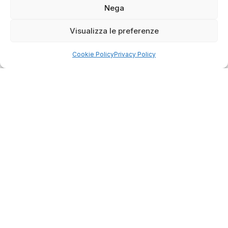
€7.399,00.
€6.799,00.
Nega
Visualizza le preferenze
Cookie Policy
Privacy Policy