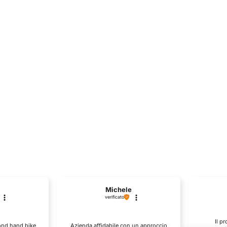
Michele
verificato
Il p
cond hand bike
Azienda affidabile con un approccio