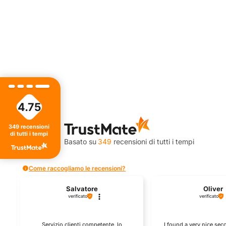
4.75
4.75
349
recensioni
di tutti i tempi
Valutazione
Basato su
349
recensioni
di tutti i tempi
Come raccogliamo le recensioni?
Salvatore
Oliver
verificato
verificato
Servizio clienti competente, lo
I found a very nice se