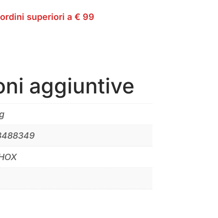
ordini superiori a € 99
oni aggiuntive
g
3488349
SHOX