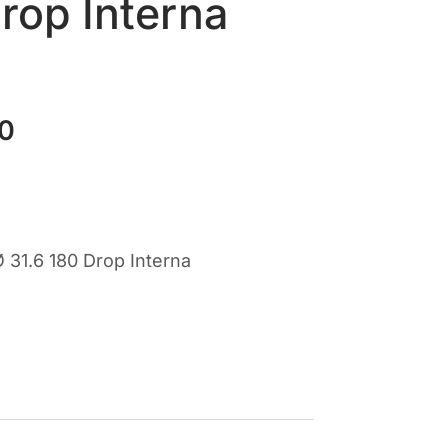
rop Interna
0
Il
prezzo
e
attuale
è:
.
€439,00.
 31.6 180 Drop Interna