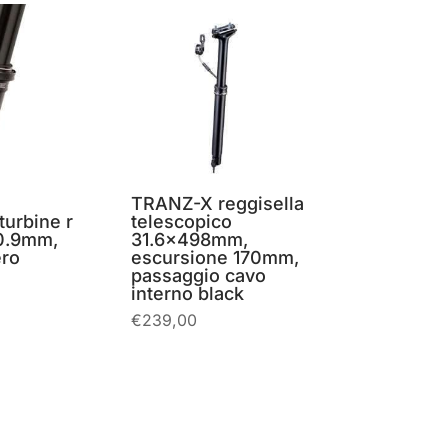
E
TRANZ-X reggisella
turbine r
telescopico
0.9mm,
31.6x498mm,
ro
escursione 170mm,
passaggio cavo
interno black
€
239,00