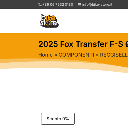
+39 06 7932 0130
info@bike-store.it
2025 Fox Transfer F-S 
Home
»
COMPONENTI
»
REGGISEL
Sconto 9%