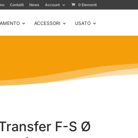
amo
Contatti
News
Account
0 Elementi
IAMENTO
ACCESSORI
USATO
Transfer F-S Ø