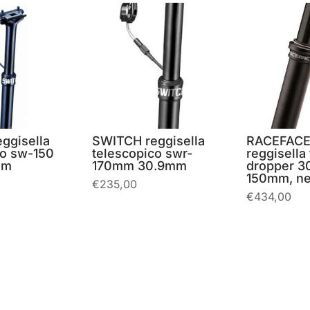
ggisella
SWITCH reggisella
RACEFAC
co sw-150
telescopico swr-
reggisella 
mm
170mm 30.9mm
dropper 3
150mm, ne
€
235,00
€
434,00