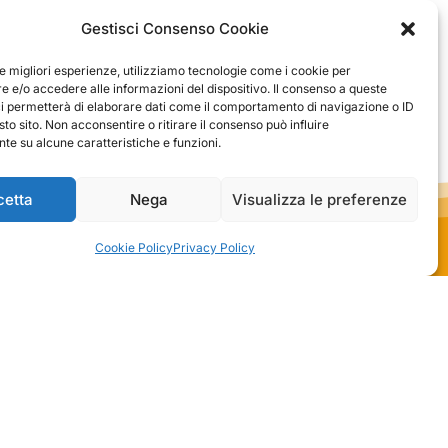
Senza dubbio un'azienda di alto
zione, sono soddisfatto
livello. Lo consiglio. La confezione è
dell'acquisto.
Gestisci Consenso Cookie
davvero bella, sembra fatta apposta
per me.
1
0
3
0
le migliori esperienze, utilizziamo tecnologie come i cookie per
 e/o accedere alle informazioni del dispositivo. Il consenso a queste
questo mese
questo mese
ci permetterà di elaborare dati come il comportamento di navigazione o ID
sto sito. Non acconsentire o ritirare il consenso può influire
mmento del venditore
Commento del venditore
e su alcune caratteristiche e funzioni.
nti della tua bella
Ci rende molto felici vedere la tua
e della fiducia. Siamo grati
fantastica recensione! Lavoriamo
cetta
Nega
Visualizza le preferenze
 fantastici come te. Saluti,
sodo per soddisfare le esigenze di
del negozio.
clienti come te, e siamo contenti di
esserci riusciti. Speriamo che tornerai
Cookie Policy
Privacy Policy
da noi :) Saluti
Azienda
ide
Contatti
schi
Privacy policy
 Officina
Termini e
ione
condizioni