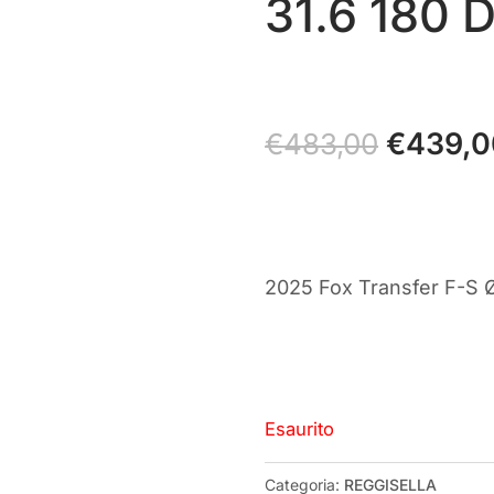
31.6 180 D
Il
€
439,0
€
483,00
prezzo
original
era:
€483,00
2025 Fox Transfer F-S Ø
Esaurito
Categoria:
REGGISELLA