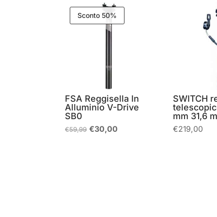
Sconto 50%
FSA Reggisella In
SWITCH re
Alluminio V-Drive
telescopi
SB0
mm 31,6 
Il
Il
€
30,00
€
219,00
€
59,99
prezzo
prezzo
originale
attuale
era:
è:
€59,99.
€30,00.