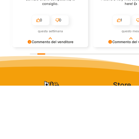
consiglio.
here! 👍️
0
0
1
questa settimana
questo mes
Commento del venditore
Commento del v
Grazie per le tue belle parole! Siamo
Grazie per una recensi
ti
lieti che l'acquisto sia andato liscio, e
positiva - è un piacere s
che possiamo fornire il servizio giusto
così! Apprezziamo il te
a clienti così fantastici. Grazie ancora!
che metti nel condivider
esperienza con noi. Ci 
giro!
Store
Via Tancr
Dalla passione per
Canonico
il ciclismo e per le
00173 Ro
biciclette nasce il
+39 06 7
team Bike-Store