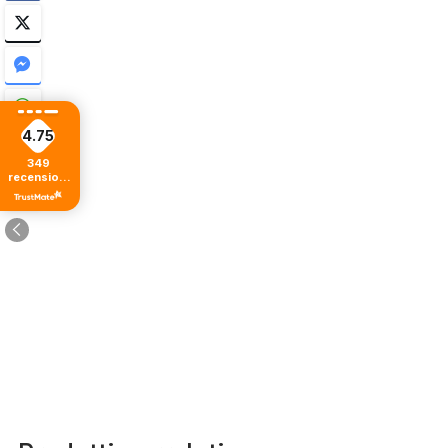
4.75
349
recensioni
di tutti i
tempi