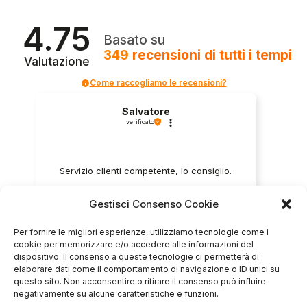
4.75
Basato su
349
recensioni
di tutti i tempi
Valutazione
Come raccogliamo le recensioni?
Salvatore
verificato
Servizio clienti competente, lo consiglio.
Gestisci Consenso Cookie
0
0
Per fornire le migliori esperienze, utilizziamo tecnologie come i
cookie per memorizzare e/o accedere alle informazioni del
questo mese
dispositivo. Il consenso a queste tecnologie ci permetterà di
elaborare dati come il comportamento di navigazione o ID unici su
Commento del venditore
questo sito. Non acconsentire o ritirare il consenso può influire
Grazie per le tue belle parole! Siamo lieti che
negativamente su alcune caratteristiche e funzioni.
l'acquisto sia andato liscio, e che possiamo