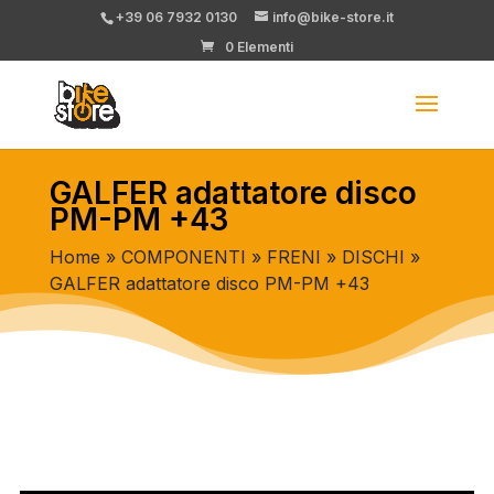
+39 06 7932 0130
info@bike-store.it
0 Elementi
GALFER adattatore disco
PM-PM +43
Home
»
COMPONENTI
»
FRENI
»
DISCHI
»
GALFER adattatore disco PM-PM +43