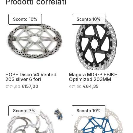
Prodotti correlati
Sconto 10%
Sconto 10%
HOPE Disco V4 Vented
Magura MDR-P EBIKE
203 silver 6 fori
Optimized 203MM
Il
Il
Il
Il
€
157,00
€
64,35
€
174,90
€
71,50
prezzo
prezzo
prezzo
prezzo
originale
attuale
originale
attuale
era:
è:
era:
è:
€174,90.
€157,00.
€71,50.
€64,35.
Sconto 7%
Sconto 10%