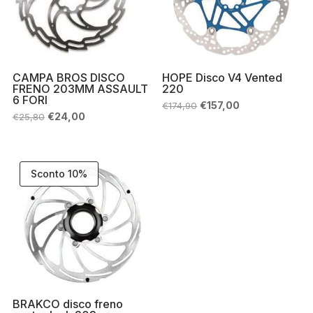
CAMPA BROS DISCO
HOPE Disco V4 Vented
FRENO 203MM ASSAULT
220
6 FORI
Il
Il
€
157,00
€
174,90
prezzo
prezzo
Il
Il
€
24,00
€
25,80
originale
attuale
prezzo
prezzo
era:
è:
originale
attuale
€174,90.
€157,00.
era:
è:
€25,80.
€24,00.
Sconto 10%
BRAKCO disco freno