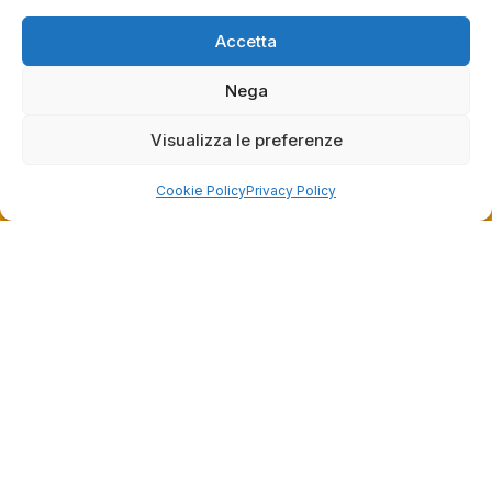
raccolte e verificate da
fornire il servizio giusto a clienti così fantastici.
Grazie ancora!
Accetta
Nega
Visualizza le preferenze
Cookie Policy
Privacy Policy
Dalla passione per il ciclismo e per le biciclette nasce il
team Bike-Store
Store
Via Tancredi Canonico 29