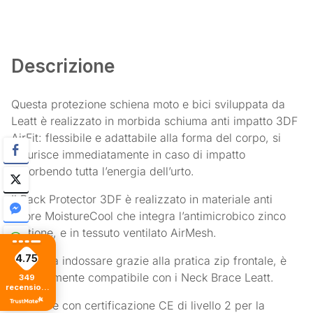
Descrizione
Questa protezione schiena moto e bici sviluppata da
Leatt è realizzato in morbida schiuma anti impatto 3DF
AirFit: flessibile e adattabile alla forma del corpo, si
indurisce immediatamente in caso di impatto
assorbendo tutta l’energia dell’urto.
Il Back Protector 3DF è realizzato in materiale anti
odore MoistureCool che integra l’antimicrobico zinco
piritione, e in tessuto ventilato AirMesh.
4.75
Facile da indossare grazie alla pratica zip frontale, è
perfettamente compatibile con i Neck Brace Leatt.
349
recensioni
di tutti i
Testato e con certificazione CE di livello 2 per la
tempi