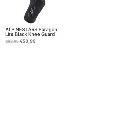
ALPINESTARS Paragon
Lite Black Knee Guard
Il
Il
€
50,99
€
62,95
prezzo
prezzo
originale
attuale
era:
è:
€62,95.
€50,99.