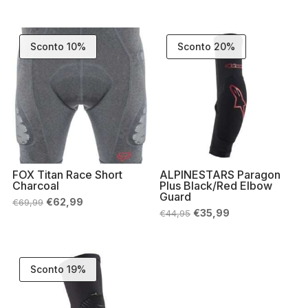
era:
è:
originale
attuale
€89,99.
€80,99.
era:
è:
€49,95.
€39,99.
Sconto 10%
Sconto 20%
FOX Titan Race Short
ALPINESTARS Paragon
Charcoal
Plus Black/Red Elbow
Guard
Il
Il
€
62,99
€
69,99
prezzo
prezzo
Il
Il
€
35,99
€
44,95
originale
attuale
prezzo
prezzo
era:
è:
originale
attuale
€69,99.
€62,99.
era:
è:
€44,95.
€35,99.
Sconto 19%