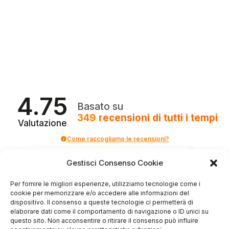
4.75
Basato su
349
recensioni
di tutti i tempi
Valutazione
Come raccogliamo le recensioni?
Salvatore
Gestisci Consenso Cookie
verificato
Per fornire le migliori esperienze, utilizziamo tecnologie come i
cookie per memorizzare e/o accedere alle informazioni del
dispositivo. Il consenso a queste tecnologie ci permetterà di
Servizio clienti competente, lo consiglio.
elaborare dati come il comportamento di navigazione o ID unici su
questo sito. Non acconsentire o ritirare il consenso può influire