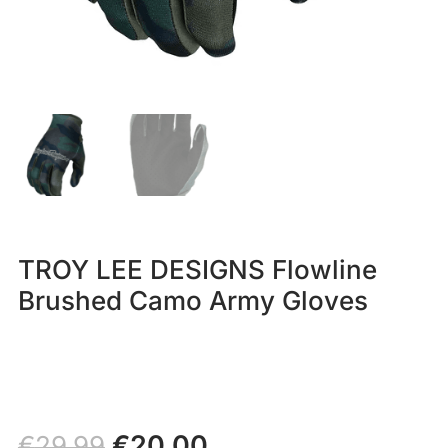
TROY LEE DESIGNS Flowline
Brushed Camo Army Gloves
Il
€
20,00
Il
€
29,99