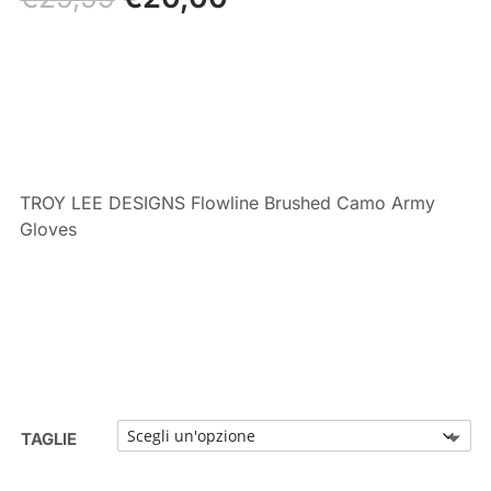
prezzo
prezzo
originale
attuale
era:
è:
€29,99.
€20,00.
TROY LEE DESIGNS Flowline Brushed Camo Army
Gloves
TAGLIE