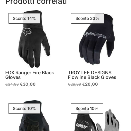
Prodotti correlati
Sconto 14%
Sconto 33%
FOX Ranger Fire Black
TROY LEE DESIGNS
Gloves
Flowline Black Gloves
Il
Il
Il
Il
€
30,00
€
20,00
€
34,99
€
29,99
prezzo
prezzo
prezzo
prezzo
originale
attuale
originale
attuale
era:
è:
era:
è:
€34,99.
€30,00.
€29,99.
€20,00.
Sconto 10%
Sconto 10%