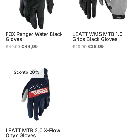
FOX Ranger Water Black
LEATT WMS MTB 1.0
Gloves
Grips Black Gloves
Il
Il
Il
Il
€
44,99
€
26,99
€
49,99
€
29,99
prezzo
prezzo
prezzo
prezzo
originale
attuale
originale
attuale
era:
è:
era:
è:
€49,99.
€44,99.
€29,99.
€26,99.
Sconto 20%
LEATT MTB 2.0 X-Flow
Onyx Gloves