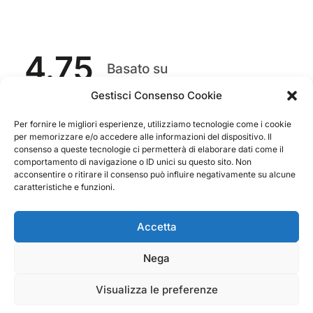
4.75
Basato su
349
recensioni
di tutti i tempi
Valutazione
Gestisci Consenso Cookie
Come raccogliamo le recensioni?
Per fornire le migliori esperienze, utilizziamo tecnologie come i cookie
per memorizzare e/o accedere alle informazioni del dispositivo. Il
Salvatore
consenso a queste tecnologie ci permetterà di elaborare dati come il
verificato
comportamento di navigazione o ID unici su questo sito. Non
acconsentire o ritirare il consenso può influire negativamente su alcune
caratteristiche e funzioni.
Servizio clienti competente, lo consiglio.
Accetta
0
0
Nega
questa settimana
Visualizza le preferenze
Commento del venditore