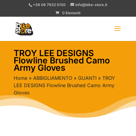
+39 06 7932 0130
info@bike-store.it
0 Elementi
TROY LEE DESIGNS
Flowline Brushed Camo
Army Gloves
Home
»
ABBIGLIAMENTO
»
GUANTI
» TROY
LEE DESIGNS Flowline Brushed Camo Army
Gloves