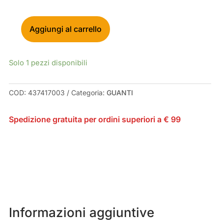
Aggiungi al carrello
TROY
LEE
DESIGNS
Solo 1 pezzi disponibili
FLOWLINE
BRUSHED
CAMO
COD:
437417003
Categoria:
GUANTI
ARMY
GLOVES
Spedizione gratuita per ordini superiori a € 99
QUANTITÀ
Informazioni aggiuntive