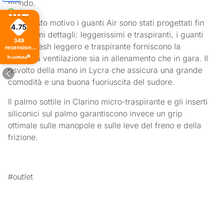
mondo.
Per questo motivo i guanti Air sono stati progettati fin
4.75
nei minimi dettagli: leggerissimi e traspiranti, i guanti
349
Air, in mesh leggero e traspirante forniscono la
recensioni
di tutti i
massima ventilazione sia in allenamento che in gara. Il
tempi
risvolto della mano in Lycra che assicura una grande
comodità e una buona fuoriuscita del sudore.
Il palmo sottile in Clarino micro-traspirante e gli inserti
siliconici sul palmo garantiscono invece un grip
ottimale sulle manopole e sulle leve del freno e della
frizione.
#outlet