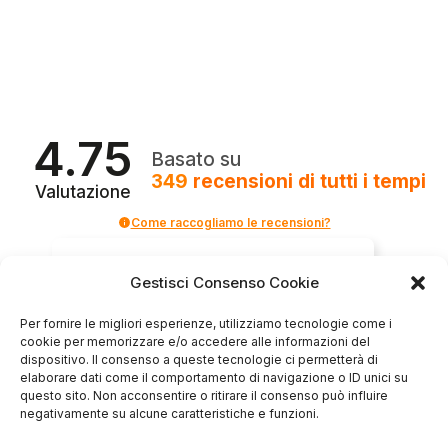
4.75
Basato su
349
recensioni
di tutti i tempi
Valutazione
Come raccogliamo le recensioni?
Salvatore
Gestisci Consenso Cookie
verificato
Per fornire le migliori esperienze, utilizziamo tecnologie come i
cookie per memorizzare e/o accedere alle informazioni del
Servizio clienti competente, lo consiglio.
dispositivo. Il consenso a queste tecnologie ci permetterà di
elaborare dati come il comportamento di navigazione o ID unici su
questo sito. Non acconsentire o ritirare il consenso può influire
negativamente su alcune caratteristiche e funzioni.
0
0