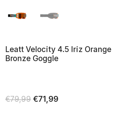
Leatt Velocity 4.5 Iriz Orange
Bronze Goggle
Il
€
71,99
Il
€
79,99
prezzo
prezzo
originale
attuale
era:
è:
€79,99.
€71,99.