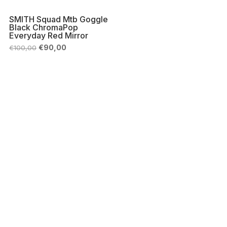
SMITH Squad Mtb Goggle
Black ChromaPop
Everyday Red Mirror
Il
Il
€
90,00
€
100,00
prezzo
prezzo
originale
attuale
era:
è:
€100,00.
€90,00.