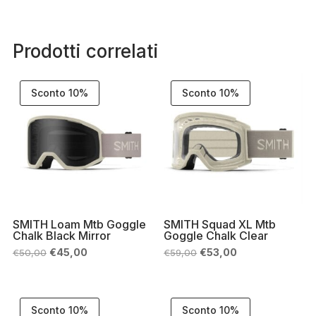
Prodotti correlati
Sconto 10%
Sconto 10%
SMITH Loam Mtb Goggle
SMITH Squad XL Mtb
Chalk Black Mirror
Goggle Chalk Clear
Il
Il
Il
Il
€
45,00
€
53,00
€
50,00
€
59,00
prezzo
prezzo
prezzo
prezzo
originale
attuale
originale
attuale
era:
è:
era:
è:
€50,00.
€45,00.
€59,00.
€53,00.
Sconto 10%
Sconto 10%