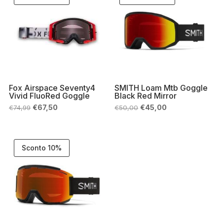
Fox Airspace Seventy4
SMITH Loam Mtb Goggle
Vivid FluoRed Goggle
Black Red Mirror
Il
Il
Il
Il
€
67,50
€
45,00
€
74,99
€
50,00
prezzo
prezzo
prezzo
prezzo
originale
attuale
originale
attuale
era:
è:
era:
è:
€74,99.
€67,50.
€50,00.
€45,00.
Sconto 10%