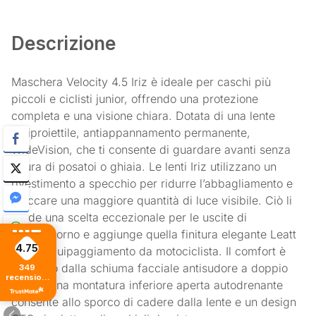
Descrizione
Maschera Velocity 4.5 Iriz è ideale per caschi più
piccoli e ciclisti junior, offrendo una protezione
completa e una visione chiara. Dotata di una lente
antiproiettile, antiappannamento permanente,
WideVision, che ti consente di guardare avanti senza
paura di posatoi o ghiaia. Le lenti Iriz utilizzano un
rivestimento a specchio per ridurre l’abbagliamento e
bloccare una maggiore quantità di luce visibile. Ciò li
rende una scelta eccezionale per le uscite di
mezzogiorno e aggiunge quella finitura elegante Leatt
4.75
al tuo equipaggiamento da motociclista. Il comfort è
garantito dalla schiuma facciale antisudore a doppio
349
recensioni
strato. Una montatura inferiore aperta autodrenante
di tutti i
tempi
consente allo sporco di cadere dalla lente e un design